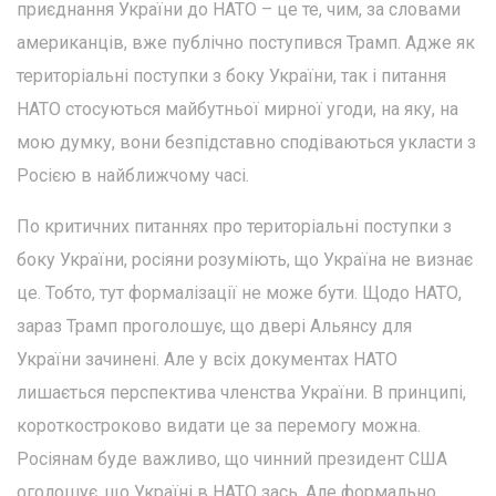
приєднання України до НАТО – це те, чим, за словами
американців, вже публічно поступився Трамп. Адже як
територіальні поступки з боку України, так і питання
НАТО стосуються майбутньої мирної угоди, на яку, на
мою думку, вони безпідставно сподіваються укласти з
Росією в найближчому часі.
По критичних питаннях про територіальні поступки з
боку України, росіяни розуміють, що Україна не визнає
це. Тобто, тут формалізації не може бути. Щодо НАТО,
зараз Трамп проголошує, що двері Альянсу для
України зачинені. Але у всіх документах НАТО
лишається перспектива членства України. В принципі,
короткостроково видати це за перемогу можна.
Росіянам буде важливо, що чинний президент США
оголошує, що Україні в НАТО зась. Але формально