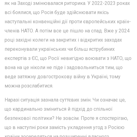
як на Заході змінювалася риторика. У 2022-2023 роках
всі боялися, що Росія буде здійснювати якісь
наступальні конвенційні дії проти європейських країн-
членів НАТО. А потім все це пішло на спад. Вже у 2024
році західні колеги на закритих і відкритих заходах
переконували українських чи більш яструбиних
експертів з ЄС, що Росії невигідно воювати з НАТО, що
вона на це ніколи не піде і задовольниться тим, що
веде затяжну довгострокову війну в Україні, тому
можна розслабитися.
Наразі ситуація зазнала суттєвих змін. Чи означає це,
що кардинально зміниться й підхід до спільної
безпекової політики? Не зовсім. Проте я спостерігаю,
що в наступні роки замість укладення угод з Росією
країни зосередяться на розширенні власного