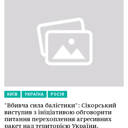
КИЇВ
УКРАЇНА
РОСІЯ
"Вбивча сила балістики": Сікорський
виступив з ініціативою обговорити
питання перехоплення агресивних
ракет над територією України.