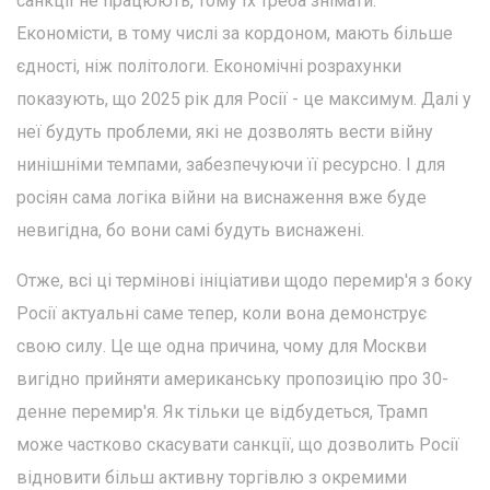
санкції не працюють, тому їх треба знімати.
Економісти, в тому числі за кордоном, мають більше
єдності, ніж політологи. Економічні розрахунки
показують, що 2025 рік для Росії - це максимум. Далі у
неї будуть проблеми, які не дозволять вести війну
нинішніми темпами, забезпечуючи її ресурсно. І для
росіян сама логіка війни на виснаження вже буде
невигідна, бо вони самі будуть виснажені.
Отже, всі ці термінові ініціативи щодо перемир'я з боку
Росії актуальні саме тепер, коли вона демонструє
свою силу. Це ще одна причина, чому для Москви
вигідно прийняти американську пропозицію про 30-
денне перемир'я. Як тільки це відбудеться, Трамп
може частково скасувати санкції, що дозволить Росії
відновити більш активну торгівлю з окремими