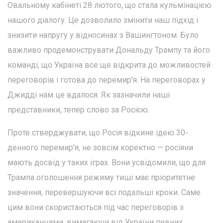
Овальному кабінеті 28 лютого, що стала кульмінацією
нашого діалогу. Це дозволило змінити наш підхід і
знизити напругу у відносинах з Вашингтоном. Було
важливо продемонструвати Дональду Трампу та його
команді, що Україна все ще відкрита до можливостей
переговорів і готова до перемир'я. На переговорах у
Джидді нам це вдалося. Як зазначили наші
представники, тепер слово за Росією.
Проте стверджувати, що Росія відкине ідею 30-
денного перемир'я, не зовсім коректно — росіяни
мають досвід у таких іграх. Вони усвідомили, що для
Трампа оголошення режиму тиші має пріоритетне
значення, перевершуючи всі подальші кроки. Саме
цим вони скористаються під час переговорів з
американцями, вимагаючи від України певних