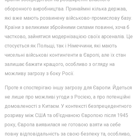
оборонного виробництва. Принаймні кілька держав,
які вже мають розвинену військово-промислову базу.
Країни з великими збройними силами повинні, хоча б
частково, зайнятися модернізацією своїх арсеналів. Це
стосується як Польщі, так і Німеччини, які мають
чисельні військові контингенти в Європі, але їх стан
залишає бажати кращого, особливо з огляду на
можливу загрозу з боку Росії.
Проте я спостерігаю іншу загрозу для Європи. Йдеться
не лише про можливі угоди з Росією, а про потенційні
домовленості з Китаєм. У контексті безпрецедентного
розриву між США та об'єднаною Європою після 1945
року, Європа виявилася не готовою взяти на себе
повну відповідальність за свою безпеку та, особливо,