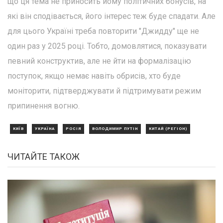
що ця тема не приносить йому політичних бонусів, на
які він сподівається, його інтерес теж буде спадати. Але
для цього Україні треба повторити "Джидду" ще не
один раз у 2025 році. Тобто, домовлятися, показувати
певний конструктив, але не йти на формалізацію
поступок, якщо немає навіть обрисів, хто буде
моніторити, підтверджувати й підтримувати режим
припинення вогню.
КИЇВ
УКРАЇНА
РОСІЯ
ВОЛОДИМИР ПУТІН
КИТАЙ (РЕГІОН)
ЧИТАЙТЕ ТАКОЖ