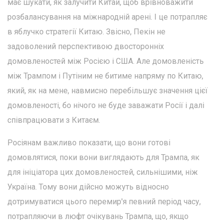
має шукати, як залучити Китай, щоб врівноважити
розбалансування на міжнародній арені. І це потрапляє
в яблучко стратегії Китаю. Звісно, Пекін не
задоволений перспективою двосторонніх
домовленостей між Росією і США. Але домовленість
між Трампом і Путіним не битиме напряму по Китаю,
який, як на мене, навмисно перебільшує значення цієї
домовленості, бо нічого не буде заважати Росії і далі
співпрацювати з Китаєм.
Росіянам важливо показати, що вони готові
домовлятися, поки вони виглядають для Трампа, як
для ініціатора цих домовленостей, сильнішими, ніж
Україна. Тому вони дійсно можуть відносно
дотримуватися цього перемир'я певний період часу,
потрапляючи в люфт очікувань Трампа, що, якщо