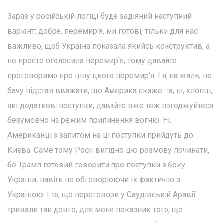
Зараз у російській логіці буде задіяний наступний
варіант: добре, перемир'я, ми готові, тільки для нас
важливо, щоб Україна показала якийсь конструктив, а
не просто оголосила перемир'я, тому давайте
проговоримо про ціну цього перемир'я. І я, на жаль, не
бачу підстав вважати, що Америка скаже: та, ні, хлопці,
які додаткові поступки, давайте вже теж погоджуйтеся
безумовно на режим припинення вогню. Ні.
Американці з запитом на ці поступки прийдуть до
Києва. Саме тому Росії вигідно цю розмову починати,
бо Трамп готовий говорити про поступки з боку
України, навіть не обговорюючи їх фактично з
Україною. І те, що переговори у Саудівській Аравії
тривали так довго, для мене показник того, що