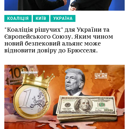
КОАЛІЦІЯ
КИЇВ
УКРАЇНА
"Коаліція рішучих" для України та
Європейського Союзу. Яким чином
новий безпековий альянс може
відновити довіру до Брюсселя.