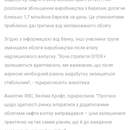
розпочали збільшення виробництва з березня, досягне
близько 1,7 мільйона барелів на день. Це становитиме
приблизно дві третини від запланованого обсягу.
Згідно з інформацією від банку, інші учасники групи
зменшили обсяги виробництва після етапу
надлишкового випуску. "Хоча стратегія ОПЕК+
залишається адаптивною, ми вважаємо, що після
вересня необхідний рівень видобутку залишиться
стабільним", - підкреслюють аналітики.
Аналітик RBC, Хеліма Крофт, підкреслила: "Прогноз
щодо здатності ринку впоратися з додатковими
обсягами нафти влітку виправдався – ціни залишилися
практично на тих самих рівнях, що й до введення