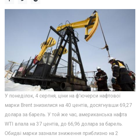
У понеділок, 4 серпня, ціни на ф'ючерси нафтової
марки Brent знизилися на 40 центів, досягнувши 69,27
долара за барель. У той же час, американська нафта
WTI впала на 37 центів, до 66,96 долара за барель.
Обидві марки зазнали зниження приблизно на 2