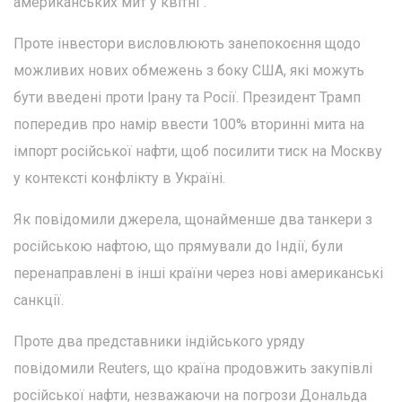
американських мит у квітні".
Проте інвестори висловлюють занепокоєння щодо
можливих нових обмежень з боку США, які можуть
бути введені проти Ірану та Росії. Президент Трамп
попередив про намір ввести 100% вторинні мита на
імпорт російської нафти, щоб посилити тиск на Москву
у контексті конфлікту в Україні.
Як повідомили джерела, щонайменше два танкери з
російською нафтою, що прямували до Індії, були
перенаправлені в інші країни через нові американські
санкції.
Проте два представники індійського уряду
повідомили Reuters, що країна продовжить закупівлі
російської нафти, незважаючи на погрози Дональда