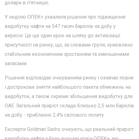
долари в п'ятницю.
У неділю ОПЕК+ ухвалила рішення про підвищення
видобутку нафти на 547 тисяч барелів на добу у
вересні. Це ще один крок на шляху до активізації
присутності на ринку, що, за словами групи, зумовлено
стабільним економічним зростанням та зменшеними
запасами.
Рішення відповідає очікуванням ринку і означає повне
і дострокове зняття найбільшого пакета обмежень на
видобуток, а також окреме збільшення видобутку для
ОАЕ. Загальний приріст складе близько 2,5 млн барелів
на добу - приблизно 2,4% світового попиту.
Експерти Goldman Sachs очікують, що реальний приріст
видобутку нафти з боку восьми країн ОПЕК+, які