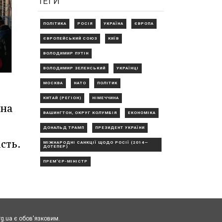
ТЕГИ
ПОЛІТИКА
РОСІЯ
УКРАЇНА
ЄВРОПА
ЄВРОПЕЙСЬКИЙ СОЮЗ
КИЇВ
ВОЛОДИМИР ПУТІН
ВОЛОДИМИР ЗЕЛЕНСЬКИЙ
УКРАЇНЦІ
МОСКВА
НАТО
ПОЛІТИК
КИТАЙ (РЕГІОН)
НІМЕЧЧИНА
 на
ВАШИНГТОН, ОКРУГ КОЛУМБІЯ
ЕКОНОМІКА
ДОНАЛЬД ТРАМП
ПРЕЗИДЕНТ УКРАЇНИ
сть.
МІЖНАРОДНІ САНКЦІЇ ЩОДО РОСІЇ (2014—
ДОТЕПЕР)
ПРЕМ'ЄР-МІНІСТР
rg.ua є обов'язковим.