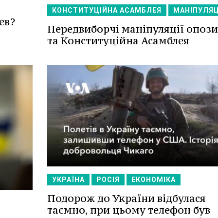
КОНСТИТУЦІЙНА АСАМБЛЕЯ
МАНІПУЛЯЦ
ев?
Передвиборчі маніпуляції опози
та Конституційна Асамблея
УКРАЇНА
РОСІЯ
ЕКОНОМІКА
Подорож до України відбулася
таємно, при цьому телефон був