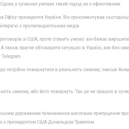
. Однак у сучасних умовах такий підхід не є ефективним.
а Офісу президента України. Він прокоментував сьогодніш
інтерв'ю з пропагандистським медіа.
реговорів зі США, проте ставить умову: він бажає вирішити
А також прагне обговорити ситуацію в Україні, але без сам
 Telegram.
ру потрібно повернутися в реальність самому, інакше йом
ьність самому, або його повернуть. Так це не працює в суч
російським державним телеканалом висловив припущення пр
річі з президентом США Дональдом Трампом.