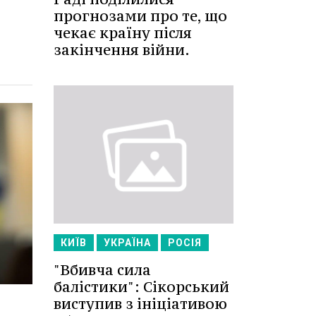
прогнозами про те, що
чекає країну після
закінчення війни.
КИЇВ
УКРАЇНА
РОСІЯ
"Вбивча сила
балістики": Сікорський
виступив з ініціативою