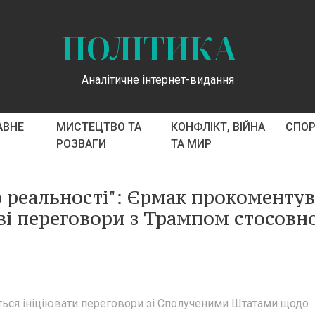
ПОЛІТИКА
+
Аналітичне інтернет-видання
АВНЕ
МИСТЕЦТВО ТА
КОНФЛІКТ, ВІЙНА
СПО
РОЗВАГИ
ТА МИР
о реальності": Єрмак прокоменту
ві переговори з Трампом стосовн
ться ініціювати переговори зі Сполученими Штатами щодо