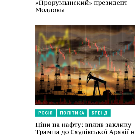
»Прорумынский» президент
Молдовы
РОСІЯ
ПОЛІТИКА
БРЕНД
Ціни на нафту: вплив заклику
Трампа до Саудівської Аравії н