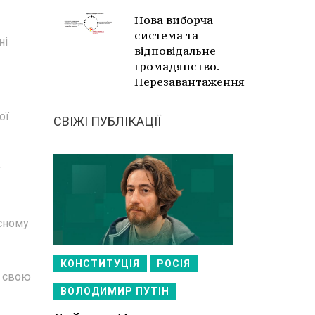
Нова виборча
система та
ні
відповідальне
громадянство.
Перезавантаження
ої
СВІЖІ ПУБЛІКАЦІЇ
у
асному
КОНСТИТУЦІЯ
РОСІЯ
о свою
ВОЛОДИМИР ПУТІН