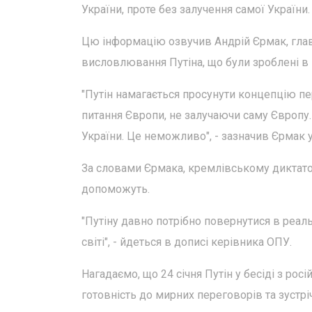
України, проте без залучення самої України
Цю інформацію озвучив Андрій Єрмак, глав
висловлювання Путіна, що були зроблені в 
"Путін намагається просунути концепцію пе
питання Європи, не залучаючи саму Європу. 
України. Це неможливо", - зазначив Єрмак у
За словами Єрмака, кремлівському диктато
допоможуть.
"Путіну давно потрібно повернутися в реал
світі", - йдеться в дописі керівника ОПУ.
Нагадаємо, що 24 січня Путін у бесіді з 
готовність до мирних переговорів та зуст