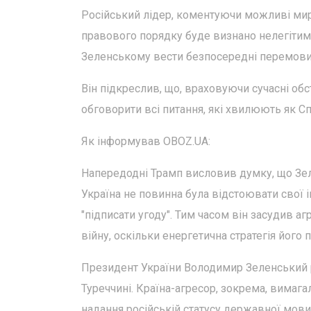
Російський лідер, коментуючи можливі мирн
правового порядку буде визнано нелегітим
Зеленському вести безпосередні перемови
Він підкреслив, що, враховуючи сучасні обс
обговорити всі питання, які хвилюють як Спо
Як інформував OBOZ.UA:
Напередодні Трамп висловив думку, що Зел
Україна не повинна була відстоювати свої і
"підписати угоду". Тим часом він засудив а
війну, оскільки енергетична стратегія його 
Президент України Володимир Зеленський р
Туреччині. Країна-агресор, зокрема, вимаг
надання російській статусу державної мови 