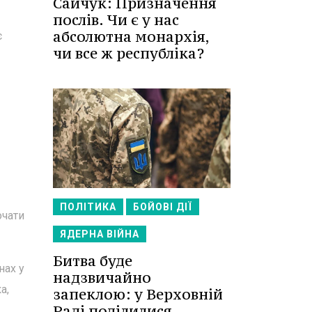
Сайчук: Призначення
послів. Чи є у нас
абсолютна монархія,
є
чи все ж республіка?
ПОЛІТИКА
БОЙОВІ ДІЇ
очати
ЯДЕРНА ВІЙНА
Битва буде
нах у
надзвичайно
а,
запеклою: у Верховній
Раді поділилися