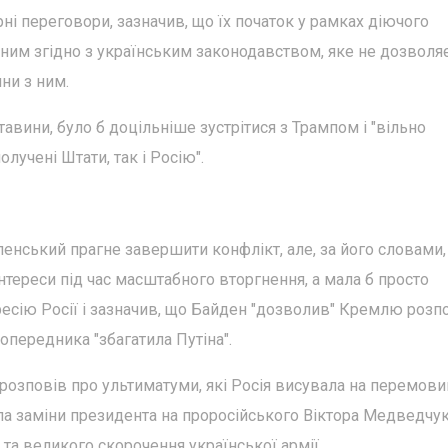
і переговори, зазначив, що їх початок у рамках діючого
ним згідно з українським законодавством, яке не дозволя
ни з ним.
тавини, було б доцільніше зустрітися з Трампом і "вільно
лучені Штати, так і Росію".
енський прагне завершити конфлікт, але, за його словами,
нтереси під час масштабного вторгнення, а мала б просто
гресію Росії і зазначив, що Байден "дозволив" Кремлю розп
попередника "збагатила Путіна".
озповів про ультиматуми, які Росія висувала на перемови
ала заміни президента на проросійського Віктора Медведчук
та великого скорочення української армії.