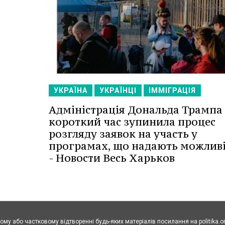
УКРАЇНА
УКРАЇНЦІ
ІММІГРАЦІЯ
Адміністрація Дональда Трампа
короткий час зупинила процес
розгляду заявок на участь у
програмах, що надають можливі
- Новости Весь Харьков
ому або частковому відтворенні будь-яких матеріалів посилання на politika.o