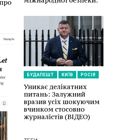
міжнародної безпеки.
 про
БУДАПЕШТ
КИЇВ
РОСІЯ
Уникає делікатних
питань: Залужний
вразив усіх шокуючим
вчинком стосовно
журналістів (ВІДЕО)