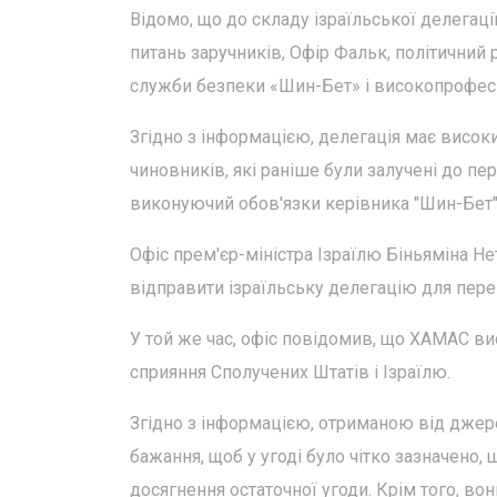
Відомо, що до складу ізраїльської делегації
питань заручників, Офір Фальк, політичний 
служби безпеки «Шин-Бет» і високопрофес
Згідно з інформацією, делегація має високи
чиновників, які раніше були залучені до п
виконуючий обов'язки керівника "Шин-Бет" 
Офіс прем'єр-міністра Ізраїлю Біньяміна Нет
відправити ізраїльську делегацію для пере
У той же час, офіс повідомив, що ХАМАС вис
сприяння Сполучених Штатів і Ізраїлю.
Згідно з інформацією, отриманою від джер
бажання, щоб у угоді було чітко зазначено
досягнення остаточної угоди. Крім того, в