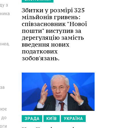
ду з
Збитки у розмірі 325
вника
мільйонів гривень:
співзасновник "Нової
пошти" виступив за
дерегуляцію замість
введення нових
рнеа,
податкових
зобов'язань.
 за
лює
 до
ЗРАДА
КИЇВ
УКРАЇНА
моги