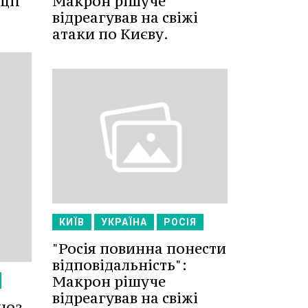
ції
Макрон рішуче
відреагував на свіжі
атаки по Києву.
КИЇВ
УКРАЇНА
РОСІЯ
"Росія повинна понести
відповідальність":
Макрон рішуче
відреагував на свіжі
ноз