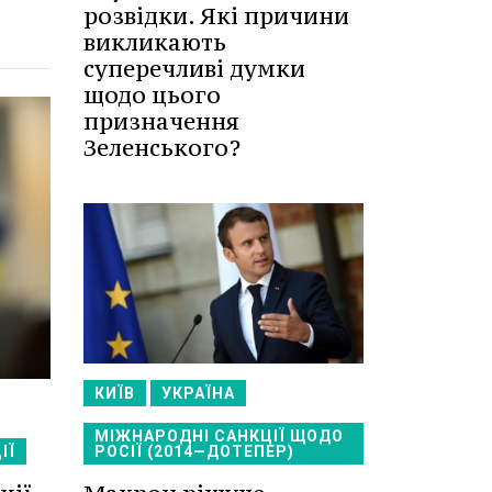
розвідки. Які причини
викликають
суперечливі думки
щодо цього
призначення
Зеленського?
КИЇВ
УКРАЇНА
МІЖНАРОДНІ САНКЦІЇ ЩОДО
ІЇ
РОСІЇ (2014—ДОТЕПЕР)