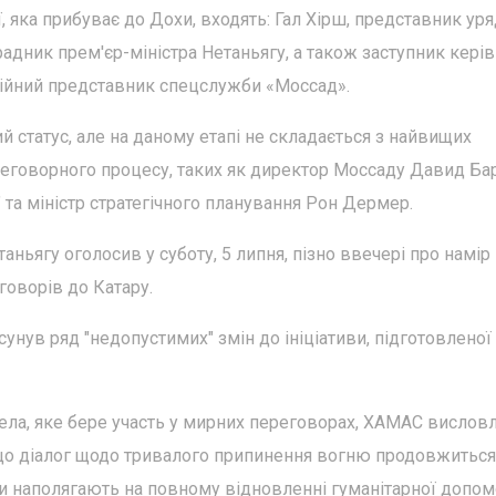
, яка прибуває до Дохи, входять: Гал Хірш, представник уря
радник прем'єр-міністра Нетаньягу, а також заступник кері
ійний представник спецслужби «Моссад».
й статус, але на даному етапі не складається з найвищих
ереговорного процесу, таких як директор Моссаду Давид Ба
та міністр стратегічного планування Рон Дермер.
аньягу оголосив у суботу, 5 липня, пізно ввечері про намір
говорів до Катару.
унув ряд "недопустимих" змін до ініціативи, підготовленої
ела, яке бере участь у мирних переговорах, ХАМАС вислов
, що діалог щодо тривалого припинення вогню продовжиться
они наполягають на повному відновленні гуманітарної допо