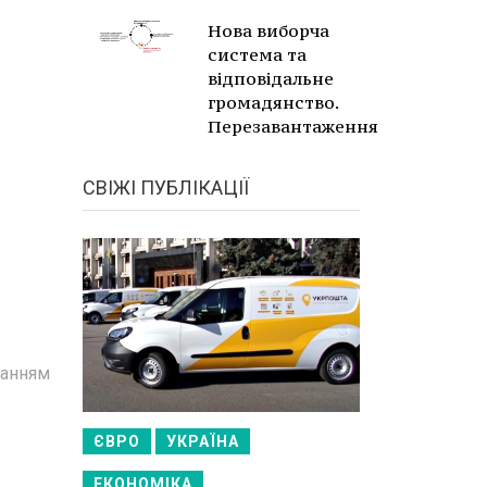
Нова виборча
система та
відповідальне
громадянство.
Перезавантаження
СВІЖІ ПУБЛІКАЦІЇ
ванням
ЄВРО
УКРАЇНА
ЕКОНОМІКА