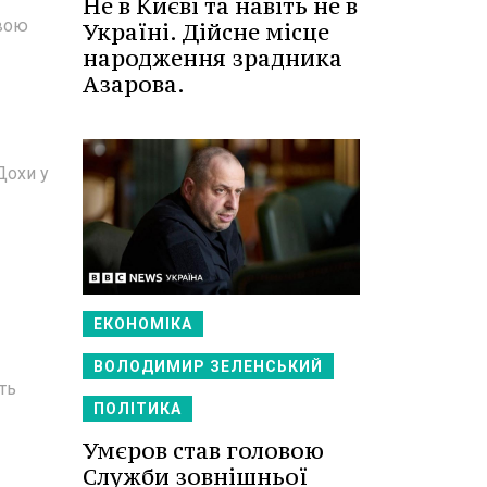
Не в Києві та навіть не в
овою
Україні. Дійсне місце
народження зрадника
Азарова.
Дохи у
ЕКОНОМІКА
ВОЛОДИМИР ЗЕЛЕНСЬКИЙ
ть
ПОЛІТИКА
Умєров став головою
Служби зовнішньої