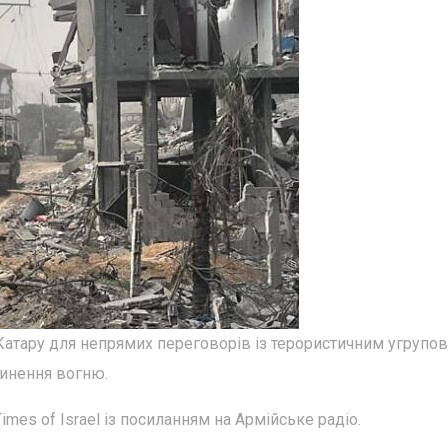
 Катару для непрямих переговорів із терористичним угрупо
пинення вогню.
mes of Israel із посиланням на Армійське радіо.