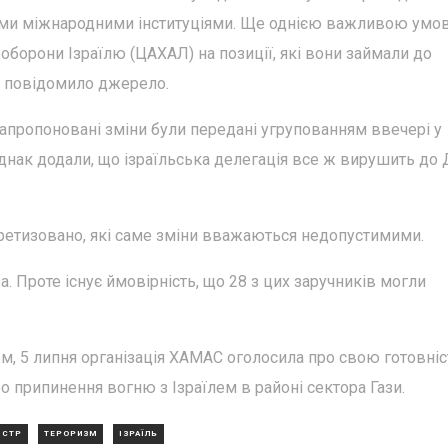
шими міжнародними інституціями. Ще однією важливою ум
оборони Ізраїлю (ЦАХАЛ) на позиції, які вони займали до
, повідомило джерело.
 запропоновані зміни були передані угрупованням ввечері у
однак додали, що ізраїльська делегація все ж вирушить до 
кретизовано, які саме зміни вважаються недопустимими.
а. Проте існує ймовірність, що 28 з цих заручників могли
м, 5 липня організація ХАМАС оголосила про свою готовніс
о припинення вогню з Ізраїлем в районі сектора Гази.
ІСТР
ТЕРОРИЗМ
ІЗРАЇЛЬ