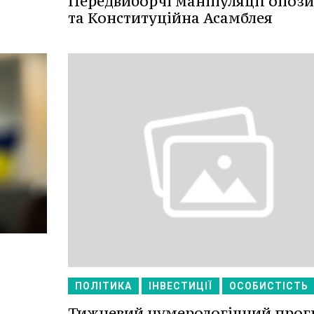
Передвиборчі маніпуляції опози
та Конституційна Асамблея
ПОЛІТИКА
ІНВЕСТИЦІЇ
ОСОБИСТІСТЬ
Тижневий нумерологічний прог