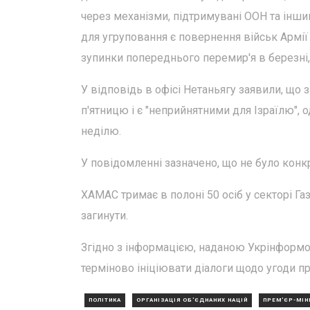
через механізми, підтримувані ООН та ін
для угруповання є повернення військ Армії 
зупинки попереднього перемир'я в березні
У відповідь в офісі Нетаньягу заявили, що
п'ятницю і є "неприйнятними для Ізраїлю", 
неділю.
У повідомленні зазначено, що не було кон
ХАМАС тримає в полоні 50 осіб у секторі Газ
загинути.
Згідно з інформацією, наданою Укрінформо
терміново ініціювати діалоги щодо угоди пр
ПОЛІТИКА
ОРГАНІЗАЦІЯ ОБ'ЄДНАНИХ НАЦІЙ
ПРЕМ'ЄР-МІН