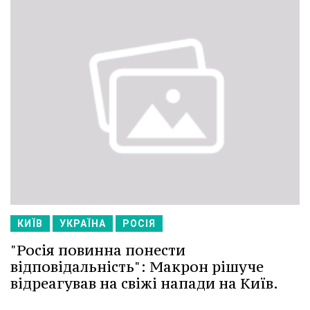
КИЇВ
УКРАЇНА
РОСІЯ
"Росія повинна понести
відповідальність": Макрон рішуче
відреагував на свіжі напади на Київ.