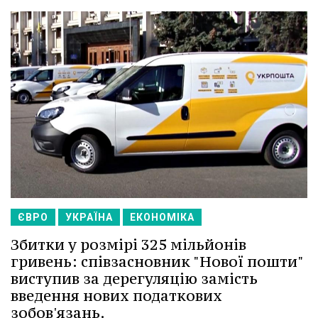
ЄВРО
УКРАЇНА
ЕКОНОМІКА
Збитки у розмірі 325 мільйонів
гривень: співзасновник "Нової пошти"
виступив за дерегуляцію замість
введення нових податкових
зобов'язань.