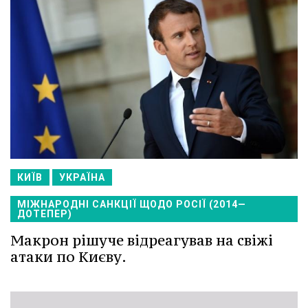
КИЇВ
УКРАЇНА
МІЖНАРОДНІ САНКЦІЇ ЩОДО РОСІЇ (2014—
ДОТЕПЕР)
Макрон рішуче відреагував на свіжі
атаки по Києву.