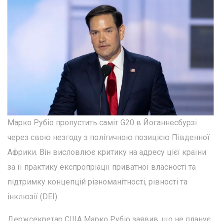
Марко Рубіо пропустить саміт G20 в Йоганнесбурзі
через свою незгоду з політичною позицією Південної
Африки. Він висловлює критику на адресу цієї країни
за її практику експропріації приватної власності та
підтримку концепцій різноманітності, рівності та
інклюзії (DEI).
Держсекретар США Марко Рубіо заявив, що не планує