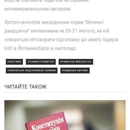
коштів платників податків чи сприянні
антиамериканським настроям.
Зустріч міністрів закордонних справ "Великої
двадцятки" запланована на 20-21 лютого, на ній
планується обговорити підготовку до саміту лідерів
G20 в Йоганнесбурзі в листопаді.
ПОЛІТИКА
СТАЛИЙ РОЗВИТОК
ПРИВАТНА ВЛАСНІСТЬ
УКРАЇНСЬКІ НАЦІОНАЛЬНІ НОВИНИ
ПІВДЕННА АФРИКА
ЧИТАЙТЕ ТАКОЖ