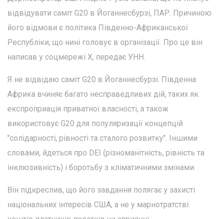
відвідувати саміт G20 в Йоганнесбурзі, ПАР. Причиною
його відмови є політика Південно-Африканської
Республіки, що нині головує в організації. Про це він
написав у соцмережі Х, передає УНН.
Я не відвідаю саміт G20 в Йоганнесбурзі. Південна
Африка вчиняє багато несправедливих дій, таких як
експроприація приватної власності, а також
використовує G20 для популяризації концепцій
"солідарності, рівності та сталого розвитку". Іншими
словами, йдеться про DEI (різноманітність, рівність та
інклюзивність) і боротьбу з кліматичними змінами.
Він підкреслив, що його завдання полягає у захисті
національних інтересів США, а не у марнотратстві