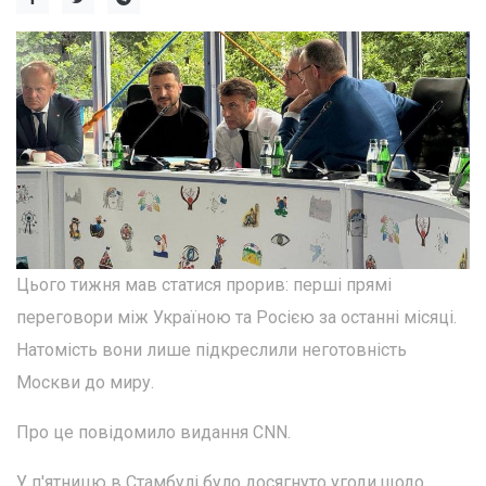
Цього тижня мав статися прорив: перші прямі
переговори між Україною та Росією за останні місяці.
Натомість вони лише підкреслили неготовність
Москви до миру.
Про це повідомило видання CNN.
У п'ятницю в Стамбулі було досягнуто угоди щодо