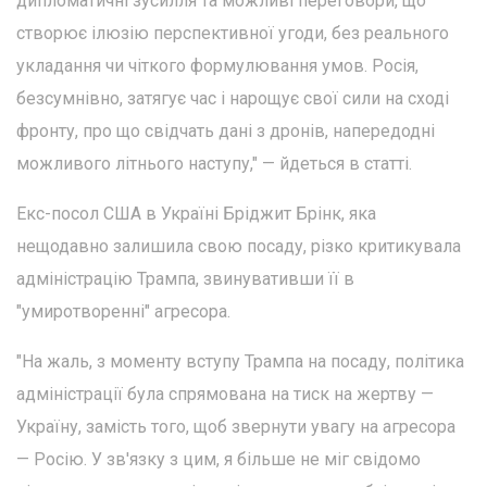
дипломатичні зусилля та можливі переговори, що
створює ілюзію перспективної угоди, без реального
укладання чи чіткого формулювання умов. Росія,
безсумнівно, затягує час і нарощує свої сили на сході
фронту, про що свідчать дані з дронів, напередодні
можливого літнього наступу," — йдеться в статті.
Екс-посол США в Україні Бріджит Брінк, яка
нещодавно залишила свою посаду, різко критикувала
адміністрацію Трампа, звинувативши її в
"умиротворенні" агресора.
"На жаль, з моменту вступу Трампа на посаду, політика
адміністрації була спрямована на тиск на жертву —
Україну, замість того, щоб звернути увагу на агресора
— Росію. У зв'язку з цим, я більше не міг свідомо