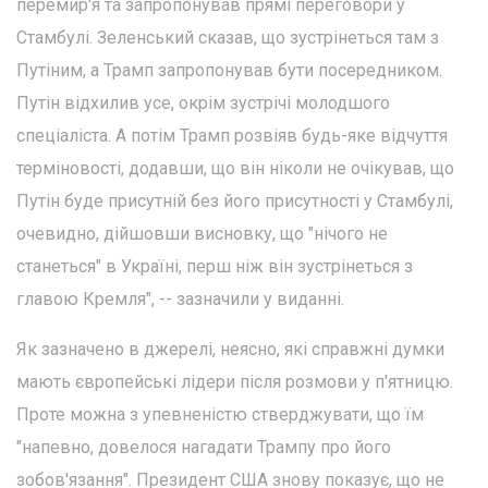
перемир'я та запропонував прямі переговори у
Стамбулі. Зеленський сказав, що зустрінеться там з
Путіним, а Трамп запропонував бути посередником.
Путін відхилив усе, окрім зустрічі молодшого
спеціаліста. А потім Трамп розвіяв будь-яке відчуття
терміновості, додавши, що він ніколи не очікував, що
Путін буде присутній без його присутності у Стамбулі,
очевидно, дійшовши висновку, що "нічого не
станеться" в Україні, перш ніж він зустрінеться з
главою Кремля", -- зазначили у виданні.
Як зазначено в джерелі, неясно, які справжні думки
мають європейські лідери після розмови у п'ятницю.
Проте можна з упевненістю стверджувати, що їм
"напевно, довелося нагадати Трампу про його
зобов'язання". Президент США знову показує, що не