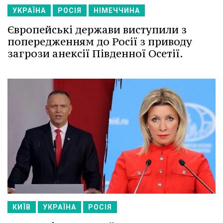
УКРАЇНА
РОСІЯ
НІМЕЧЧИНА
Європейські держави виступили з
попередженням до Росії з приводу
загрози анексії Південної Осетії.
КИЇВ
УКРАЇНА
РОСІЯ