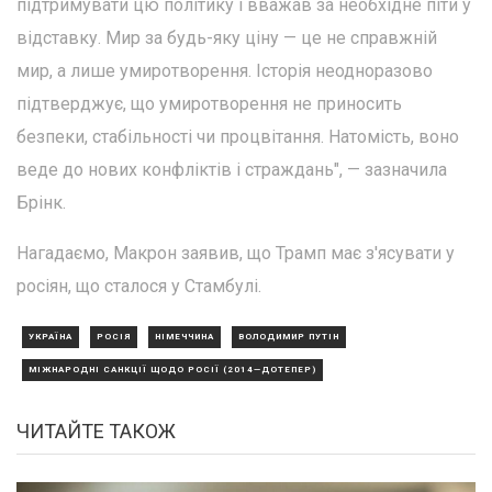
підтримувати цю політику і вважав за необхідне піти у
відставку. Мир за будь-яку ціну — це не справжній
мир, а лише умиротворення. Історія неодноразово
підтверджує, що умиротворення не приносить
безпеки, стабільності чи процвітання. Натомість, воно
веде до нових конфліктів і страждань", — зазначила
Брінк.
Нагадаємо, Макрон заявив, що Трамп має з'ясувати у
росіян, що сталося у Стамбулі.
УКРАЇНА
РОСІЯ
НІМЕЧЧИНА
ВОЛОДИМИР ПУТІН
МІЖНАРОДНІ САНКЦІЇ ЩОДО РОСІЇ (2014—ДОТЕПЕР)
ЧИТАЙТЕ ТАКОЖ