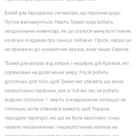
Білий дім періодично сигналізує, що терпіння щодо
Путіна виснажується. Навіть Трамп іноді робить
неоднозначні коментарі, як це сталося минулого тижня,
коли він згадував про санкції побіжно. Проте, наразі це
не призвело до конкретних кроків, яких чекає Європа.
"Білий дім виграє від хитрих і нещирих дій Кремля, які
спрямовані на досягнення миру. Росія робить
достатньо для того, щоб Трамп міг уявляти, що вони
налаштовані серйозно, але в той же час не робить
жодних поступок — навіть ускладнюючи ситуацію на
п'ятницю, коли з'явилася вимога, щоб Україна
передала території, які ще не були захоплені. Існує
чимало невизначених і нереалістичних натяків на