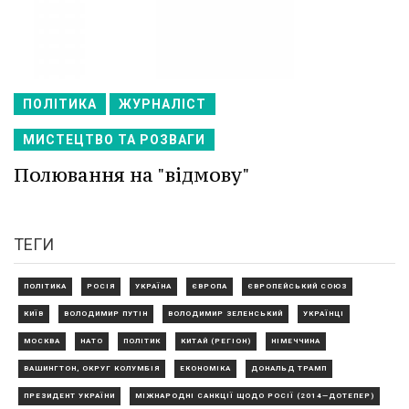
ПОЛІТИКА
ЖУРНАЛІСТ
МИСТЕЦТВО ТА РОЗВАГИ
Полювання на "відмову"
ТЕГИ
ПОЛІТИКА
РОСІЯ
УКРАЇНА
ЄВРОПА
ЄВРОПЕЙСЬКИЙ СОЮЗ
КИЇВ
ВОЛОДИМИР ПУТІН
ВОЛОДИМИР ЗЕЛЕНСЬКИЙ
УКРАЇНЦІ
МОСКВА
НАТО
ПОЛІТИК
КИТАЙ (РЕГІОН)
НІМЕЧЧИНА
ВАШИНГТОН, ОКРУГ КОЛУМБІЯ
ЕКОНОМІКА
ДОНАЛЬД ТРАМП
ПРЕЗИДЕНТ УКРАЇНИ
МІЖНАРОДНІ САНКЦІЇ ЩОДО РОСІЇ (2014—ДОТЕПЕР)