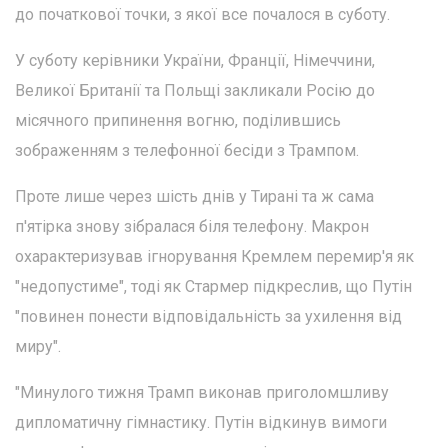
до початкової точки, з якої все почалося в суботу.
У суботу керівники України, Франції, Німеччини,
Великої Британії та Польщі закликали Росію до
місячного припинення вогню, поділившись
зображенням з телефонної бесіди з Трампом.
Проте лише через шість днів у Тирані та ж сама
п'ятірка знову зібралася біля телефону. Макрон
охарактеризував ігнорування Кремлем перемир'я як
"недопустиме", тоді як Стармер підкреслив, що Путін
"повинен понести відповідальність за ухилення від
миру".
"Минулого тижня Трамп виконав приголомшливу
дипломатичну гімнастику. Путін відкинув вимоги