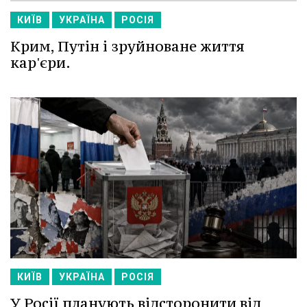
КИЇВ
УКРАЇНА
РОСІЯ
Крим, Путін і зруйноване життя
кар'єри.
КИЇВ
УКРАЇНА
РОСІЯ
У Росії планують відсторонити від