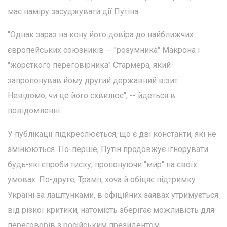
має наміру засуджувати дії Путіна.
"Однак зараз на кону його довіра до найближчих
європейських союзників -- "розумника" Макрона і
"жорсткого переговірника" Стармера, який
запропонував йому другий державний візит.
Невідомо, чи це його схвилює", -- йдеться в
повідомленні.
У публікації підкреслюється, що є дві константи, які не
змінюються. По-перше, Путін продовжує ігнорувати
будь-які спроби тиску, пропонуючи "мир" на своїх
умовах. По-друге, Трамп, хоча й обіцяє підтримку
Україні за лаштунками, в офіційних заявах утримується
від різкої критики, натомість зберігає можливість для
переговорів з російським президентом.