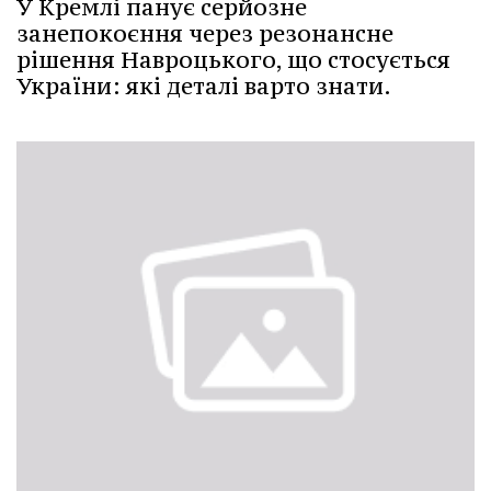
У Кремлі панує серйозне
занепокоєння через резонансне
рішення Навроцького, що стосується
України: які деталі варто знати.