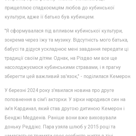
прищеплює спадкоємцям любов до кубинської
культури, адже її батько був кубинцем.
"Я сформувалася під впливом кубинської культури,
зокрема через їжу та музику. Відсутність мого батька,
бабусі та дідуся ускладнює мені завдання передати ці
традиції своїм дітям. Однак, на Різдво ми все ще
насолоджуємося кубинськими стравами, і я прагну
зберегти цей важливий зв'язок," - поділилася Кемерон.
У березні 2024 року з'явилася новина про друге
поповнення в сім'ї акторки. У зірки народився син на
ім'я Кардинал, який став другою дитиною Кемерон і
Бенджі Медденів. Раніше вони вже виховували
доньку Реддікс. Пара узяла шлюб у 2015 році та
намагається тримати своє особисте життя в тіні