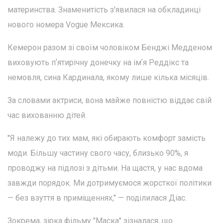
материнства. Знаменитість з'явилася на обкладинці
нового номера Vogue Мексика.
Кемерон разом зі своїм чоловіком Бенджі Медденом
виховують пʼятирічну донечку на імʼя Реддікс та
немовля, сина Кардинала, якому лише кілька місяців.
За словами актриси, вона майже повністю віддає свій
час вихованню дітей.
"Я належу до тих мам, які обирають комфорт замість
моди. Більшу частину свого часу, близько 90%, я
проводжу на підлозі з дітьми. На щастя, у нас вдома
завжди порядок. Ми дотримуємося жорсткої політики
— без взуття в приміщеннях," — поділилася Діас.
Зокрема, зірка фільму "Маска" зізналася, що