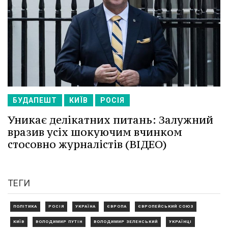
БУДАПЕШТ
КИЇВ
РОСІЯ
Уникає делікатних питань: Залужний
вразив усіх шокуючим вчинком
стосовно журналістів (ВІДЕО)
ТЕГИ
ПОЛІТИКА
РОСІЯ
УКРАЇНА
ЄВРОПА
ЄВРОПЕЙСЬКИЙ СОЮЗ
КИЇВ
ВОЛОДИМИР ПУТІН
ВОЛОДИМИР ЗЕЛЕНСЬКИЙ
УКРАЇНЦІ