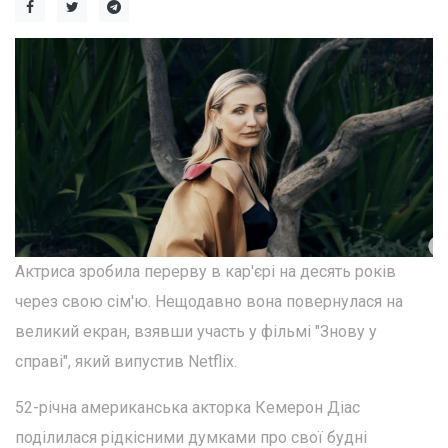
Актриса зробила перерву в кар'єрі на десять років
через свою сім'ю. Нещодавно вона повернулася на
великий екран, взявши участь у фільмі "Знову у
справі", який випустив Netflix.
52-річна американська акторка Кемерон Діас
поділилася рідкісними думками про свої будні