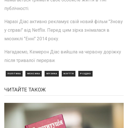
публічності.
Наразі Діас активно рекламує свій новий фільм "Знову
у справі" від Netflix. Перед цим зірка знімалася в
мюзиклі "Енні" 2014 року.
Нагадаємо, Кемерон Діас вийшла на червону доріжку
після тривалої перерви.
ПОЛІТИКА
МЕКСИКА
МУЗИКА
ВЗУТТЯ
РІЗДВО
ЧИТАЙТЕ ТАКОЖ