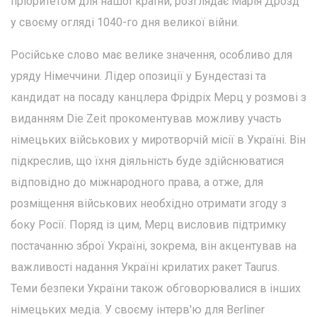
пріоритетом для нашої країни, розглядає Марія Дрозд
у своєму огляді 1040-го дня великої війни.
Російське слово має велике значення, особливо для
уряду Німеччини. Лідер опозиції у Бундестазі та
кандидат на посаду канцлера Фрідріх Мерц у розмові з
виданням Die Zeit прокоментував можливу участь
німецьких військових у миротворчій місії в Україні. Він
підкреслив, що їхня діяльність буде здійснюватися
відповідно до міжнародного права, а отже, для
розміщення військових необхідно отримати згоду з
боку Росії. Поряд із цим, Мерц висловив підтримку
постачанню зброї Україні, зокрема, він акцентував на
важливості надання Україні крилатих ракет Taurus.
Теми безпеки України також обговорювалися в інших
німецьких медіа. У своєму інтерв'ю для Berliner