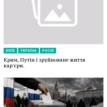
КИЇВ
УКРАЇНА
РОСІЯ
Крим, Путін і зруйноване життя
кар'єри.