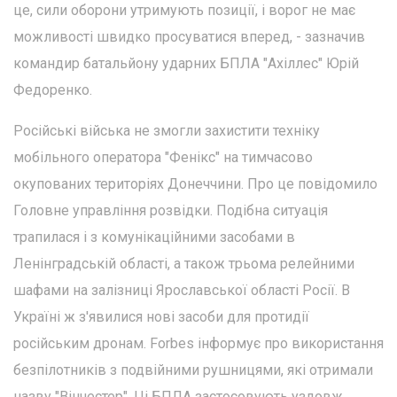
це, сили оборони утримують позиції, і ворог не має
можливості швидко просуватися вперед, - зазначив
командир батальйону ударних БПЛА "Ахіллес" Юрій
Федоренко.
Російські війська не змогли захистити техніку
мобільного оператора "Фенікс" на тимчасово
окупованих територіях Донеччини. Про це повідомило
Головне управління розвідки. Подібна ситуація
трапилася і з комунікаційними засобами в
Ленінградській області, а також трьома релейними
шафами на залізниці Ярославської області Росії. В
Україні ж з'явилися нові засоби для протидії
російським дронам. Forbes інформує про використання
безпілотників з подвійними рушницями, які отримали
назву "Вінчестер". Ці БПЛА застосовують уздовж