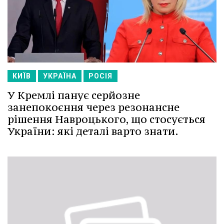
КИЇВ
УКРАЇНА
РОСІЯ
У Кремлі панує серйозне
занепокоєння через резонансне
рішення Навроцького, що стосується
України: які деталі варто знати.