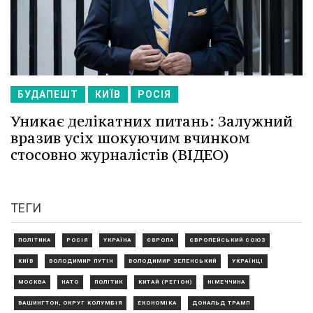
БУДАПЕШТ
КИЇВ
РОСІЯ
Уникає делікатних питань: Залужний
вразив усіх шокуючим вчинком
стосовно журналістів (ВІДЕО)
ТЕГИ
ПОЛІТИКА
РОСІЯ
УКРАЇНА
ЄВРОПА
ЄВРОПЕЙСЬКИЙ СОЮЗ
КИЇВ
ВОЛОДИМИР ПУТІН
ВОЛОДИМИР ЗЕЛЕНСЬКИЙ
УКРАЇНЦІ
МОСКВА
НАТО
ПОЛІТИК
КИТАЙ (РЕГІОН)
НІМЕЧЧИНА
ВАШИНГТОН, ОКРУГ КОЛУМБІЯ
ЕКОНОМІКА
ДОНАЛЬД ТРАМП