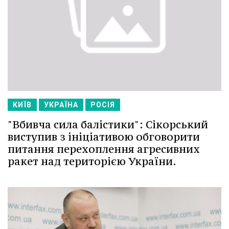
КИЇВ
УКРАЇНА
РОСІЯ
"Вбивча сила балістики": Сікорський
виступив з ініціативою обговорити
питання перехоплення агресивних
ракет над територією України.