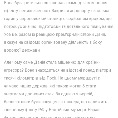
Вона була ретельно спланована саме для створення
ефекту невизначеності. Закриття аеропорту на кілька
годин у європейській столиці є серйозним кроком, що
потребує значної підготовки та детального планування.
Усе це, разом із реакцією прем'єр-міністерки Данії,
вказує на свідомо організовану діяльність з боку
ворожої держави.
Але чому саме Данія стала мішенню для країни-
агресора? Вона знаходиться на відстані понад півтори
тисячі кілометрів від Росії. На цьому маршруті є
чимало інших держав, які також могли б стати
жертвами дронових атак. За однією з версій,
безпілотники були запущені з танкера, що належить
тіньовому флоту РФ у Балтійському морі. Наразі
французькі правоохоронні органи займаються