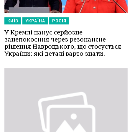
КИЇВ
УКРАЇНА
РОСІЯ
У Кремлі панує серйозне
занепокоєння через резонансне
рішення Навроцького, що стосується
України: які деталі варто знати.