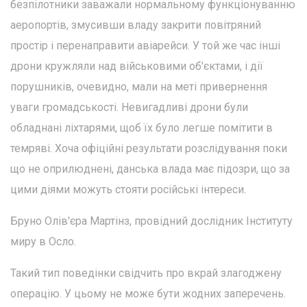
безпілотники заважали нормальному функціонуванню
аеропортів, змусивши владу закрити повітряний
простір і перенаправити авіарейси. У той же час інші
дрони кружляли над військовими об'єктами, і дії
порушників, очевидно, мали на меті привернення
уваги громадськості. Невигадливі дрони були
обладнані ліхтарями, щоб їх було легше помітити в
темряві. Хоча офіційні результати розслідування поки
що не оприлюднені, данська влада має підозри, що за
цими діями можуть стояти російські інтереси.
Бруно Олів'єра Мартінз, провідний дослідник Інституту
миру в Осло.
Такий тип поведінки свідчить про вкрай злагоджену
операцію. У цьому не може бути жодних заперечень.