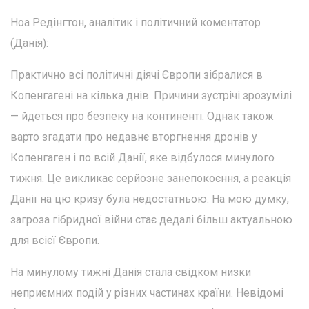
Ноа Редінгтон, аналітик і політичний коментатор
(Данія):
Практично всі політичні діячі Європи зібралися в
Копенгагені на кілька днів. Причини зустрічі зрозумілі
— йдеться про безпеку на континенті. Однак також
варто згадати про недавнє вторгнення дронів у
Копенгаген і по всій Данії, яке відбулося минулого
тижня. Це викликає серйозне занепокоєння, а реакція
Данії на цю кризу була недостатньою. На мою думку,
загроза гібридної війни стає дедалі більш актуальною
для всієї Європи.
На минулому тижні Данія стала свідком низки
неприємних подій у різних частинах країни. Невідомі