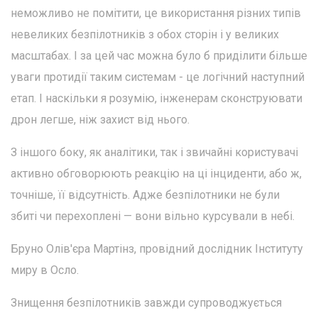
неможливо не помітити, це використання різних типів
невеликих безпілотників з обох сторін і у великих
масштабах. І за цей час можна було б приділити більше
уваги протидії таким системам - це логічний наступний
етап. І наскільки я розумію, інженерам сконструювати
дрон легше, ніж захист від нього.
З іншого боку, як аналітики, так і звичайні користувачі
активно обговорюють реакцію на ці інциденти, або ж,
точніше, її відсутність. Адже безпілотники не були
збиті чи перехоплені — вони вільно курсували в небі.
Бруно Олів'єра Мартінз, провідний дослідник Інституту
миру в Осло.
Знищення безпілотників завжди супроводжується