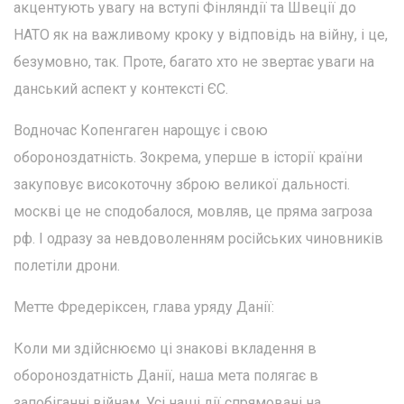
акцентують увагу на вступі Фінляндії та Швеції до
НАТО як на важливому кроку у відповідь на війну, і це,
безумовно, так. Проте, багато хто не звертає уваги на
данський аспект у контексті ЄС.
Водночас Копенгаген нарощує і свою
обороноздатність. Зокрема, уперше в історії країни
закуповує високоточну зброю великої дальності.
москві це не сподобалося, мовляв, це пряма загроза
рф. І одразу за невдоволенням російських чиновників
полетіли дрони.
Метте Фредеріксен, глава уряду Данії:
Коли ми здійснюємо ці знакові вкладення в
обороноздатність Данії, наша мета полягає в
запобіганні війнам. Усі наші дії спрямовані на