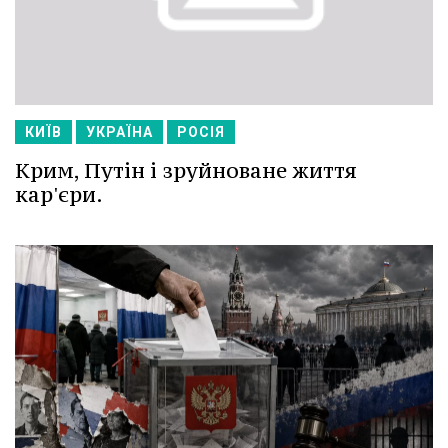
КИЇВ
УКРАЇНА
РОСІЯ
Крим, Путін і зруйноване життя
кар'єри.