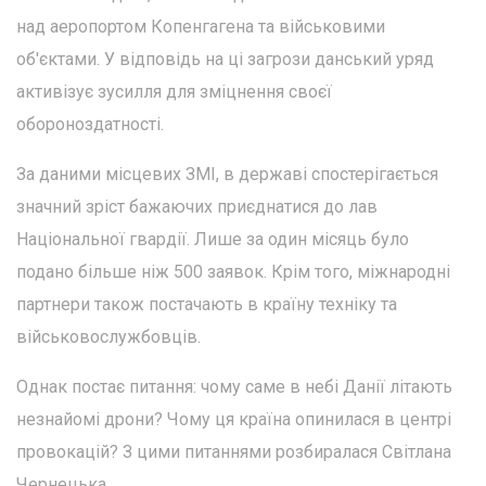
над аеропортом Копенгагена та військовими
об'єктами. У відповідь на ці загрози данський уряд
активізує зусилля для зміцнення своєї
обороноздатності.
За даними місцевих ЗМІ, в державі спостерігається
значний зріст бажаючих приєднатися до лав
Національної гвардії. Лише за один місяць було
подано більше ніж 500 заявок. Крім того, міжнародні
партнери також постачають в країну техніку та
військовослужбовців.
Однак постає питання: чому саме в небі Данії літають
незнайомі дрони? Чому ця країна опинилася в центрі
провокацій? З цими питаннями розбиралася Світлана
Чернецька.