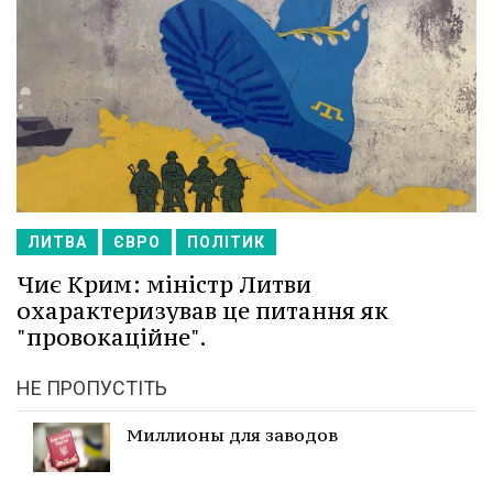
ЛИТВА
ЄВРО
ПОЛІТИК
Чиє Крим: міністр Литви
охарактеризував це питання як
"провокаційне".
НЕ ПРОПУСТІТЬ
Миллионы для заводов