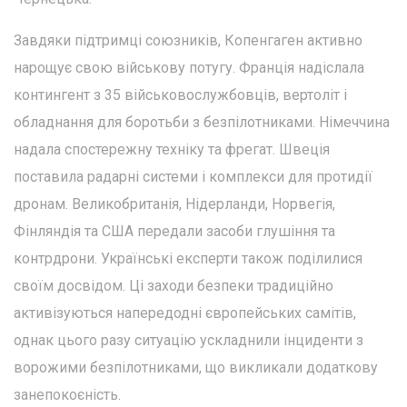
Завдяки підтримці союзників, Копенгаген активно
нарощує свою військову потугу. Франція надіслала
контингент з 35 військовослужбовців, вертоліт і
обладнання для боротьби з безпілотниками. Німеччина
надала спостережну техніку та фрегат. Швеція
поставила радарні системи і комплекси для протидії
дронам. Великобританія, Нідерланди, Норвегія,
Фінляндія та США передали засоби глушіння та
контрдрони. Українські експерти також поділилися
своїм досвідом. Ці заходи безпеки традиційно
активізуються напередодні європейських самітів,
однак цього разу ситуацію ускладнили інциденти з
ворожими безпілотниками, що викликали додаткову
занепокоєність.