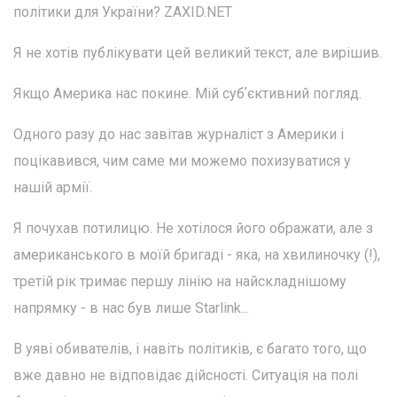
політики для України? ZAXID.NET
Я не хотів публікувати цей великий текст, але вирішив.
Якщо Америка нас покине. Мій субʼєктивний погляд.
Одного разу до нас завітав журналіст з Америки і
поцікавився, чим саме ми можемо похизуватися у
нашій армії.
Я почухав потилицю. Не хотілося його ображати, але з
американського в моїй бригаді - яка, на хвилиночку (!),
третій рік тримає першу лінію на найскладнішому
напрямку - в нас був лише Starlink...
В уяві обивателів, і навіть політиків, є багато того, що
вже давно не відповідає дійсності. Ситуація на полі