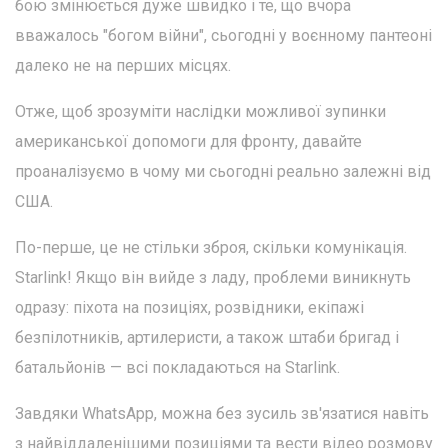
бою змінюється дуже швидко і те, що вчора
вважалось "богом війни", сьогодні у воєнному пантеоні
далеко не на перших місцях.
Отже, щоб зрозуміти наслідки можливої зупинки
американської допомоги для фронту, давайте
проаналізуємо в чому ми сьогодні реально залежні від
США.
По-перше, це не стільки зброя, скільки комунікація.
Starlink! Якщо він вийде з ладу, проблеми виникнуть
одразу: піхота на позиціях, розвідники, екіпажі
безпілотників, артилеристи, а також штаби бригад і
батальйонів — всі покладаються на Starlink.
Завдяки WhatsApp, можна без зусиль зв'язатися навіть
з найвіддаленішими позиціями та вести відео розмову