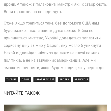
дрони. А також ті талановиті майстри, які їх створюють.
Вони гарантовано не підведуть.
Отже, якщо трапиться таке, без допомоги США нам
буде важко, інколи навіть дуже важко. Війна не
припиниться миттєво; Україні доведеться заплатити
серйозну ціну за мир у Європі, яку могло б уникнути.
Нехай відповідальність за це ляже на плечі певних
політиків, а не на звичайних американців. Але ми
зможемо вистояти, якщо будемо єдині, як у перші дні...
УКРАЇНА
РОСІЯ
КИТАЙ (РЕГІОН)
ЄВРОПА
АРТИЛЕРІЯ
ЧИТАЙТЕ ТАКОЖ