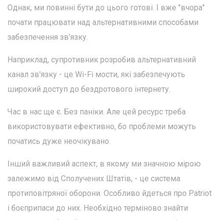
Однак, ми повинні бути до цього готові. І вже "вчора"
почати працювати над альтернативними способами
забезпечення зв’язку.
Наприклад, супротивник розробив альтернативний
канал зв'язку - це Wi-Fi мости, які забезпечують
широкий доступ до бездротового інтернету.
Час в нас ще є. Без паніки. Але цей ресурс треба
використовувати ефективно, бо проблеми можуть
початись дуже неочікувано.
Інший важливий аспект, в якому ми значною мірою
залежимо від Сполучених Штатів, - це система
протиповітряної оборони. Особливо йдеться про Patriot
і боєприпаси до них. Необхідно терміново знайти