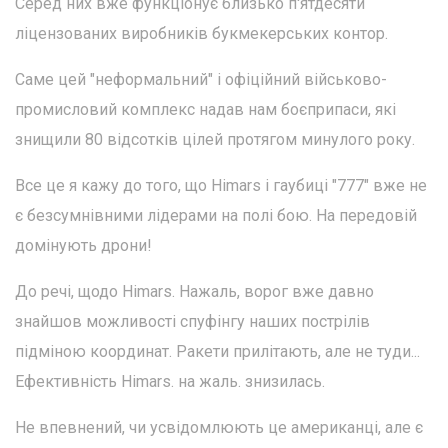
Серед них вже функціонує близько п'ятдесяти
ліцензованих виробників букмекерських контор.
Саме цей "неформальний" і офіційний військово-
промисловий комплекс надав нам боєприпаси, які
знищили 80 відсотків цілей протягом минулого року.
Все це я кажу до того, що Himars і гаубиці "777" вже не
є безсумнівними лідерами на полі бою. На передовій
домінують дрони!
До речі, щодо Himars. Нажаль, ворог вже давно
знайшов можливості спуфінгу наших пострілів
підміною координат. Ракети прилітають, але не туди...
Ефективність Himars. на жаль. знизилась.
Не впевнений, чи усвідомлюють це американці, але є