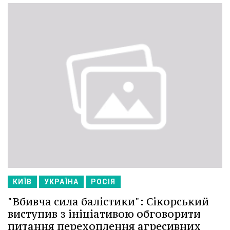
КИЇВ
УКРАЇНА
РОСІЯ
"Вбивча сила балістики": Сікорський
виступив з ініціативою обговорити
питання перехоплення агресивних