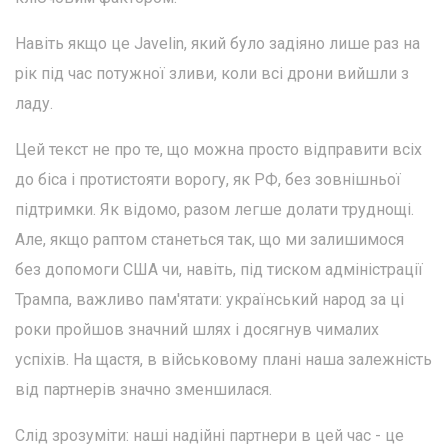
Навіть якщо це Javelin, який було задіяно лише раз на
рік під час потужної зливи, коли всі дрони вийшли з
ладу.
Цей текст не про те, що можна просто відправити всіх
до біса і протистояти ворогу, як РФ, без зовнішньої
підтримки. Як відомо, разом легше долати труднощі.
Але, якщо раптом станеться так, що ми залишимося
без допомоги США чи, навіть, під тиском адміністрації
Трампа, важливо пам'ятати: український народ за ці
роки пройшов значний шлях і досягнув чималих
успіхів. На щастя, в військовому плані наша залежність
від партнерів значно зменшилася.
Слід зрозуміти: наші надійні партнери в цей час - це