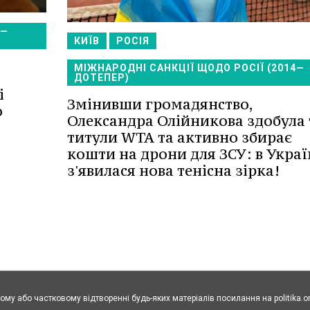
4—
КИЇВ
РОСІЯ
МІЖНАРОДНІ САНКЦІЇ ЩОДО РОСІЇ (2014—
ДОТЕПЕР)
і
Змінивши громадянство,
о
Олександра Олійникова здобула
титули WTA та активно збирає
кошти на дрони для ЗСУ: в Украї
з'явилася нова тенісна зірка!
ому або частковому відтворенні будь-яких матеріалів посилання на politika.o