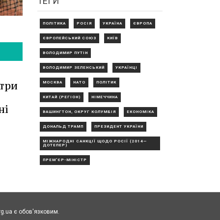
ТЕГИ
ПОЛІТИКА
РОСІЯ
УКРАЇНА
ЄВРОПА
ЄВРОПЕЙСЬКИЙ СОЮЗ
КИЇВ
ВОЛОДИМИР ПУТІН
ВОЛОДИМИР ЗЕЛЕНСЬКИЙ
УКРАЇНЦІ
 три
МОСКВА
НАТО
ПОЛІТИК
КИТАЙ (РЕГІОН)
НІМЕЧЧИНА
ні
ВАШИНГТОН, ОКРУГ КОЛУМБІЯ
ЕКОНОМІКА
ДОНАЛЬД ТРАМП
ПРЕЗИДЕНТ УКРАЇНИ
МІЖНАРОДНІ САНКЦІЇ ЩОДО РОСІЇ (2014—
ДОТЕПЕР)
ПРЕМ'ЄР-МІНІСТР
rg.ua є обов'язковим.