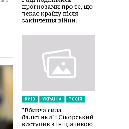
ів 8
прогнозами про те, що
чекає країну після
закінчення війни.
КИЇВ
УКРАЇНА
РОСІЯ
"Вбивча сила
балістики": Сікорський
виступив з ініціативою