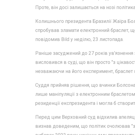
Проте, він досі залишається на нозі політика
Колишнього президента Бразилії Жаїра Бол
спробував зламати електронний браслет, що
повідомив Bild у неділю, 23 листопада.
Раніше засуджений до 27 років ув'язнення
висловився в суді, що він просто "з цікавос
незважаючи на його експеримент, браслет 
Суддя прийняв рішення, що вчинки Болсона
лише маніпуляції з електронним браслетом, 
резиденції експрезидента і могла б створити
Перед цим Верховний суд відхилив апеляці
визнав доведеним, що політик очолював "зл