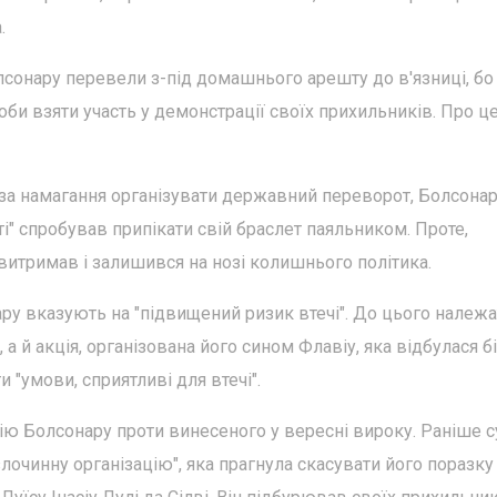
.
сонару перевели з-під домашнього арешту до в'язниці, бо 
би взяти участь у демонстрації своїх прихильників. Про ц
 за намагання організувати державний переворот, Болсона
ті" спробував припікати свій браслет паяльником. Проте,
витримав і залишився на нозі колишнього політика.
ру вказують на "підвищений ризик втечі". До цього належа
а й акція, організована його сином Флавіу, яка відбулася б
 "умови, сприятливі для втечі".
ю Болсонару проти винесеного у вересні вироку. Раніше с
очинну організацію", яка прагнула скасувати його поразку