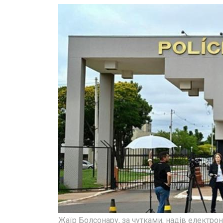
Жаїр Болсонару, за чутками, надів електрон