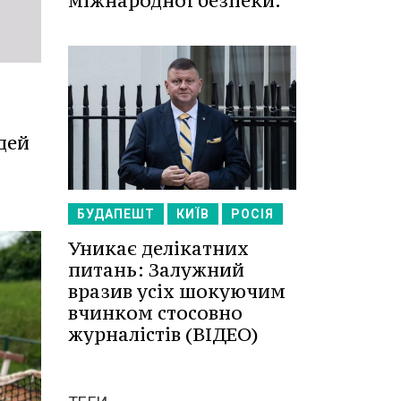
міжнародної безпеки.
дей
БУДАПЕШТ
КИЇВ
РОСІЯ
Уникає делікатних
питань: Залужний
вразив усіх шокуючим
вчинком стосовно
журналістів (ВІДЕО)