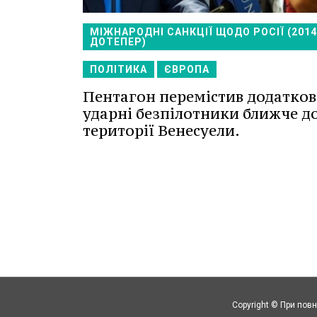
МІЖНАРОДНІ САНКЦІЇ ЩОДО РОСІЇ (201
ДОТЕПЕР)
ПОЛІТИКА
ЄВРОПА
Пентагон перемістив додатков
ударні безпілотники ближче д
території Венесуели.
Copyright © При повн