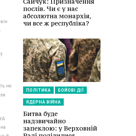
Сайчук: Призначення
послів. Чи є у нас
абсолютна монархія,
він
чи все ж республіка?
е
ру
ть не
ПОЛІТИКА
БОЙОВІ ДІЇ
іля
ЯДЕРНА ВІЙНА
Битва буде
уд
надзвичайно
 на
запеклою: у Верховній
Раді поділилися