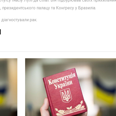
їсу Інасіу Лулі да Сілві. Він підбурював своїх прихильник
, президентського палацу та Конгресу у Бразиліа.
 діагностували рак.