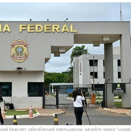
ний браслет, оброблений паяльником, начебто через "цікаві