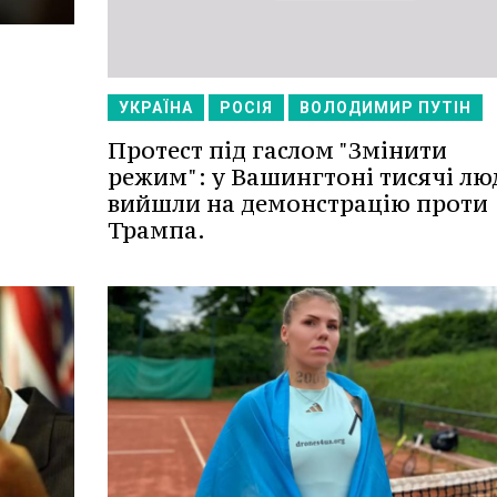
УКРАЇНА
РОСІЯ
ВОЛОДИМИР ПУТІН
Протест під гаслом "Змінити
режим": у Вашингтоні тисячі лю
вийшли на демонстрацію проти
Трампа.