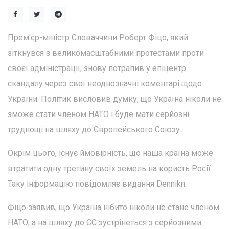
Прем'єр-міністр Словаччини Роберт Фіцо, який
зіткнувся з великомасштабними протестами проти
своєї адміністрації, знову потрапив у епіцентр
скандалу через свої неоднозначні коментарі щодо
України. Політик висловив думку, що Україна ніколи не
зможе стати членом НАТО і буде мати серйозні
труднощі на шляху до Європейського Союзу.
Окрім цього, існує ймовірність, що наша країна може
втратити одну третину своїх земель на користь Росії.
Таку інформацію повідомляє видання Dennikn.
Фіцо заявив, що Україна нібито ніколи не стане членом
НАТО, а на шляху до ЄС зустрінеться з серйозними