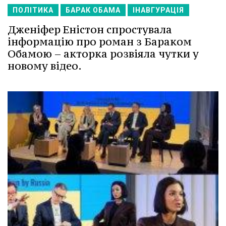
ПОЛІТИКА
БАРАК ОБАМА
ІНАВГУРАЦІЯ
Дженіфер Еністон спростувала
інформацію про роман з Бараком
Обамою – акторка розвіяла чутки у
новому відео.