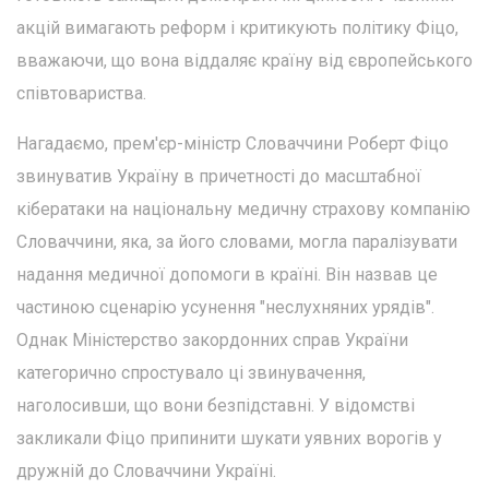
акцій вимагають реформ і критикують політику Фіцо,
вважаючи, що вона віддаляє країну від європейського
співтовариства.
Нагадаємо, прем'єр-міністр Словаччини Роберт Фіцо
звинуватив Україну в причетності до масштабної
кібератаки на національну медичну страхову компанію
Словаччини, яка, за його словами, могла паралізувати
надання медичної допомоги в країні. Він назвав це
частиною сценарію усунення "неслухняних урядів".
Однак Міністерство закордонних справ України
категорично спростувало ці звинувачення,
наголосивши, що вони безпідставні. У відомстві
закликали Фіцо припинити шукати уявних ворогів у
дружній до Словаччини Україні.