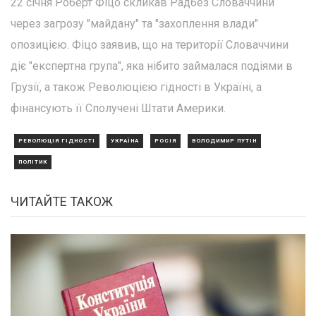
22 січня Роберт Фіцо скликав Радбез Словаччини
через загрозу "майдану" та "захоплення влади"
опозицією. Фіцо заявив, що на території Словаччини
діє "експертна група", яка нібито займалася подіями в
Грузії, а також Революцією гідності в Україні, а
фінансують її Сполучені Штати Америки.
РЕВОЛЮЦІЯ ГІДНОСТІ
УКРАЇНА
РОСІЯ
ВОЛОДИМИР ПУТІН
ПОЛІТИК
ЧИТАЙТЕ ТАКОЖ