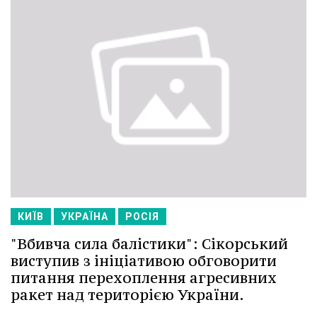
КИЇВ
УКРАЇНА
РОСІЯ
"Вбивча сила балістики": Сікорський
виступив з ініціативою обговорити
питання перехоплення агресивних
ракет над територією України.