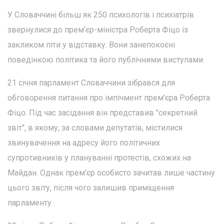
У Словаччині більш як 250 психологів і психіатрів
звернулися до премʼєр-міністра Роберта Фіцо із
закликом піти у відставку. Вони занепокоєні
поведінкою політика та його публічними виступами.
21 січня парламент Словаччини зібрався для
обговорення питання про імпічмент прем'єра Роберта
Фіцо. Під час засідання він представив "секретний
звіт", в якому, за словами депутатів, містилися
звинувачення на адресу його політичних
супротивників у плануванні протестів, схожих на
Майдан. Однак прем'єр особисто зачитав лише частину
цього звіту, після чого залишив приміщення
парламенту.