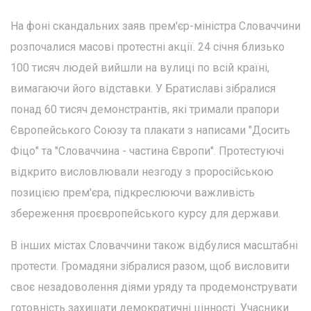
На фоні скандальних заяв прем'єр-міністра Словаччини
розпочалися масові протестні акції. 24 січня близько
100 тисяч людей вийшли на вулиці по всій країні,
вимагаючи його відставки. У Братиславі зібралися
понад 60 тисяч демонстрантів, які тримали прапори
Європейського Союзу та плакати з написами "Досить
Фіцо" та "Словаччина - частина Європи". Протестуючі
відкрито висловлювали незгоду з проросійською
позицією прем'єра, підкреслюючи важливість
збереження проєвропейського курсу для держави.
В інших містах Словаччини також відбулися масштабні
протести. Громадяни зібралися разом, щоб висловити
своє незадоволення діями уряду та продемонструвати
готовність захищати демократичні цінності. Учасники