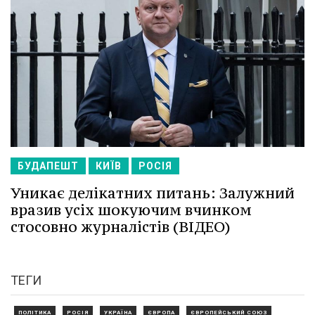
БУДАПЕШТ
КИЇВ
РОСІЯ
Уникає делікатних питань: Залужний
вразив усіх шокуючим вчинком
стосовно журналістів (ВІДЕО)
ТЕГИ
ПОЛІТИКА
РОСІЯ
УКРАЇНА
ЄВРОПА
ЄВРОПЕЙСЬКИЙ СОЮЗ