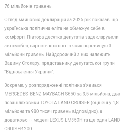
76 мільйонів гривень.
Огляд майнових декларацій за 2025 рік показав, що
українська політична еліта не обмежує себе в
комфорті. Півтора десятка депутатів задекларували
автомобілі, вартість кожного з яких перевищує 3
мільйони гривень. Найдорожчий з них належить
Вадиму Столару, представнику депутатської групи
"Відновлення України".
Зокрема, у розпорядженні політика з'явився
MERCEDES-BENZ MAYBACH S650 за 3,5 мільйона, два
позашляховики TOYOTA LAND CRUISER (оцінені у 1,8
мільйона та 980 тисяч гривень відповідно), а
додатково -- моделі LEXUS LM350H та ще один LAND
CRUISER 200.