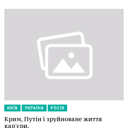
КИЇВ
УКРАЇНА
РОСІЯ
Крим, Путін і зруйноване життя
кар'єри.