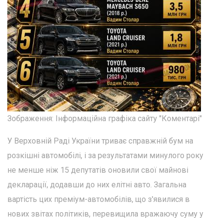
Зображення: Інформаційна графіка сайту "Коментарі"
У Верховній Раді України триває справжній бум на
розкішні автомобілі, і за результатами минулого року
не менше ніж 15 депутатів оновили свої майнові
декларації, додавши до них елітні авто. Загальна
вартість цих преміум-автомобілів, що з'явилися в
нових звітах політиків, перевищила вражаючу суму у