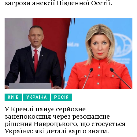
загрози анексії Південної Осетії.
КИЇВ
УКРАЇНА
РОСІЯ
У Кремлі панує серйозне
занепокоєння через резонансне
рішення Навроцького, що стосується
України: які деталі варто знати.