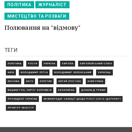
ПОЛІТИКА
ЖУРНАЛІСТ
МИСТЕЦТВО ТА РОЗВАГИ
Полювання на "відмову"
ТЕГИ
ПОЛІТИКА
РОСІЯ
УКРАЇНА
ЄВРОПА
ЄВРОПЕЙСЬКИЙ СОЮЗ
КИЇВ
ВОЛОДИМИР ПУТІН
ВОЛОДИМИР ЗЕЛЕНСЬКИЙ
УКРАЇНЦІ
МОСКВА
НАТО
ПОЛІТИК
КИТАЙ (РЕГІОН)
НІМЕЧЧИНА
ВАШИНГТОН, ОКРУГ КОЛУМБІЯ
ЕКОНОМІКА
ДОНАЛЬД ТРАМП
ПРЕЗИДЕНТ УКРАЇНИ
МІЖНАРОДНІ САНКЦІЇ ЩОДО РОСІЇ (2014—ДОТЕПЕР)
ПРЕМ'ЄР-МІНІСТР