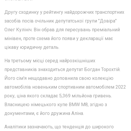
Другу сходинку у рейтингу найдорожчих транспортних
засобів посів очільник депутатської групи "Довіра"
Олег Кулініч. Він обрав для пересувань преміальний
мінівен, проте схема його появи у декларації має
цікаву юридичну деталь.
На третьому місці серед найрозкішніших
представників знаходиться депутат Богдан Торохтій.
Його сім'я нещодавно доповнила свою колекцію
автомобілів новеньким спортивним автомобілем 2022
року, ціна якого складає 5,369 мільйона гривень.
Власницею німецького купе BMW M8, згідно з
документами, є його дружина Аліна.
Аналітики зазначають, що тенденція до широкого