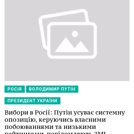
РОСІЯ
ВОЛОДИМИР ПУТІН
ПРЕЗИДЕНТ УКРАЇНИ
Вибори в Росії: Путін усуває системну
опозицію, керуючись власними
побоюваннями та низькими
рейтингами, повідомляють ЗМІ.