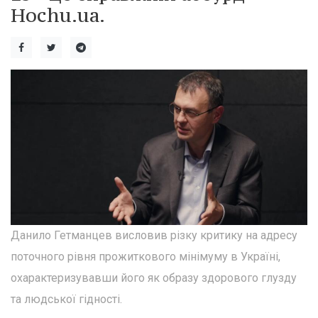
Hochu.ua.
Данило Гетманцев висловив різку критику на адресу
поточного рівня прожиткового мінімуму в Україні,
охарактеризувавши його як образу здорового глузду
та людської гідності.