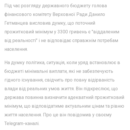
Під час розгляду державного бюджету голова
фінансового комітету Верховної Ради Данило
Гетманцев висловив думку, що поточний
прожитковий мінімум у 3300 гривень є "віддаленим
від реальності" і не відповідає справжнім потребам
населення.
На думку політика, ситуація, коли уряд встановлює в
бюджеті мінімальні виплати, які не забезпечують
гідного існування, свідчить про повну відірваність
влади від реальних умов життя. Він підкреслює, що
держава повинна визначити адекватний прожитковий
мінімум, що відповідатиме актуальним цінам та рівню
життя населення. Про це він повідомив у своєму
Telegram-каналі.