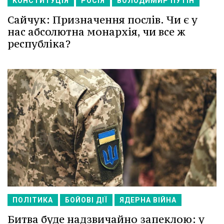
КОНСТИТУЦІЯ
РОСІЯ
ВОЛОДИМИР ПУТІН
Сайчук: Призначення послів. Чи є у
нас абсолютна монархія, чи все ж
республіка?
ПОЛІТИКА
БОЙОВІ ДІЇ
ЯДЕРНА ВІЙНА
Битва буде надзвичайно запеклою: у