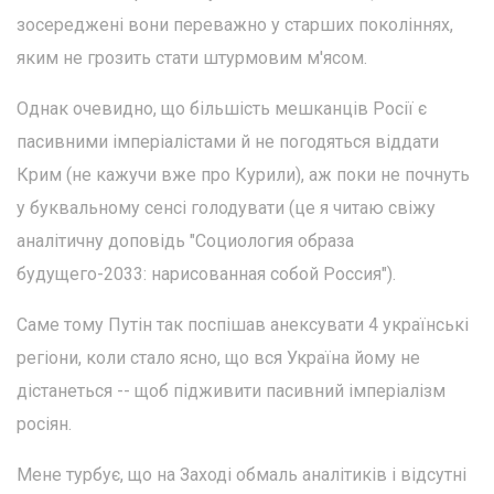
зосереджені вони переважно у старших поколіннях,
яким не грозить стати штурмовим м'ясом.
Однак очевидно, що більшість мешканців Росії є
пасивними імперіалістами й не погодяться віддати
Крим (не кажучи вже про Курили), аж поки не почнуть
у буквальному сенсі голодувати (це я читаю свіжу
аналітичну доповідь "Социология образа
будущего-2033: нарисованная собой Россия").
Саме тому Путін так поспішав анексувати 4 українські
регіони, коли стало ясно, що вся Україна йому не
дістанеться -- щоб підживити пасивний імперіалізм
росіян.
Мене турбує, що на Заході обмаль аналітиків і відсутні