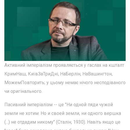
Активний імперіалізм проявляється у гаслах на кшталт
КримНаш, КиївЗаТриДні, НаБерлін, НаВашингтон,
МожемПовторить; у цьому немає нічого несподіваного
чи оригінального.
Пасивний імперіалізм -- це "Ни одной пяди чужой
земли не хотим. Но и своей земли, ни одного вершка
(...) не отдадим никому" (Сталін, 1930). Навіть якщо це