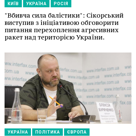
КИЇВ
УКРАЇНА
РОСІЯ
"Вбивча сила балістики": Сікорський
виступив з ініціативою обговорити
питання перехоплення агресивних
ракет над територією України.
УКРАЇНА
ПОЛІТИКА
ЄВРОПА