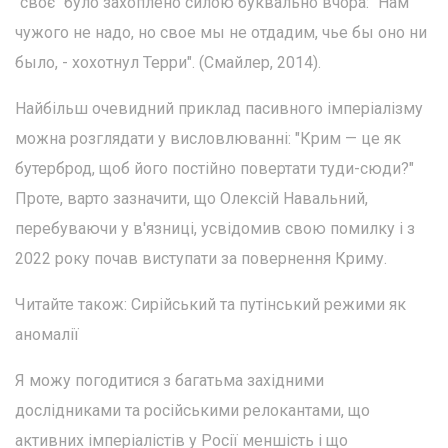
"своє" було захоплено силою буквально вчора: "Нам
чужого не надо, но свое мы не отдадим, чье бы оно ни
было, - хохотнул Терри". (Смайлер, 2014).
Найбільш очевидний приклад пасивного імперіалізму
можна розглядати у висловлюванні: "Крим — це як
бутерброд, щоб його постійно повертати туди-сюди?"
Проте, варто зазначити, що Олексій Навальний,
перебуваючи у в'язниці, усвідомив свою помилку і з
2022 року почав виступати за повернення Криму.
Читайте також: Сирійський та путінський режими як
аномалії
Я можу погодитися з багатьма західними
дослідниками та російськими релокантами, що
активних імперіалістів у Росії меншість і що