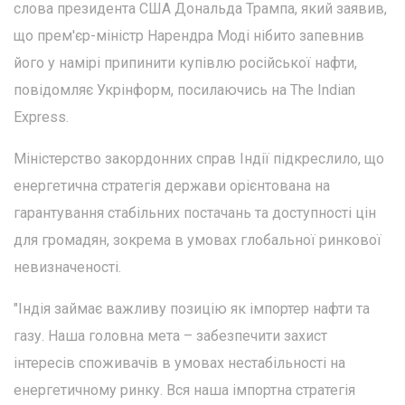
слова президента США Дональда Трампа, який заявив,
що прем'єр-міністр Нарендра Моді нібито запевнив
його у намірі припинити купівлю російської нафти,
повідомляє Укрінформ, посилаючись на The Indian
Express.
Міністерство закордонних справ Індії підкреслило, що
енергетична стратегія держави орієнтована на
гарантування стабільних постачань та доступності цін
для громадян, зокрема в умовах глобальної ринкової
невизначеності.
"Індія займає важливу позицію як імпортер нафти та
газу. Наша головна мета – забезпечити захист
інтересів споживачів в умовах нестабільності на
енергетичному ринку. Вся наша імпортна стратегія