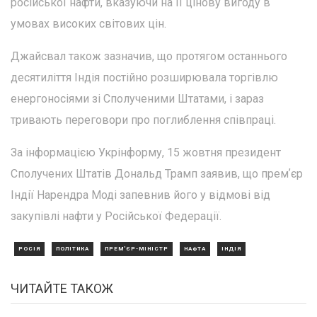
російської нафти, вказуючи на її цінову вигоду в
умовах високих світових цін.
Джайсвал також зазначив, що протягом останнього
десятиліття Індія постійно розширювала торгівлю
енергоносіями зі Сполученими Штатами, і зараз
тривають переговори про поглиблення співпраці.
За інформацією Укрінформу, 15 жовтня президент
Сполучених Штатів Дональд Трамп заявив, що премʼєр
Індії Нарендра Моді запевнив його у відмові від
закупівлі нафти у Російської Федерації.
РОСІЯ
ПОЛІТИКА
ПРЕМ'ЄР-МІНІСТР
НАФТА
ІНДІЯ
ЧИТАЙТЕ ТАКОЖ