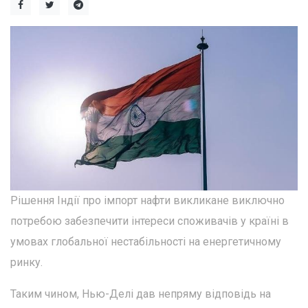
Рішення Індії про імпорт нафти викликане виключно
потребою забезпечити інтереси споживачів у країні в
умовах глобальної нестабільності на енергетичному
ринку.
Таким чином, Нью-Делі дав непряму відповідь на