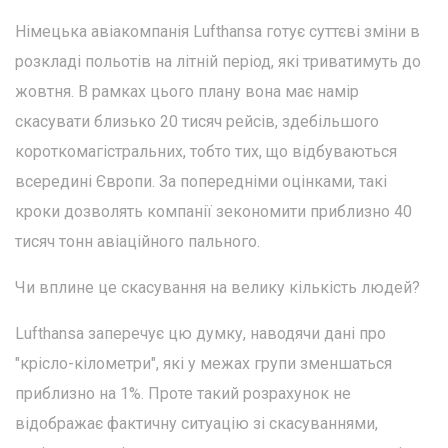
Німецька авіакомпанія Lufthansa готує суттєві зміни в
розкладі польотів на літній період, які триватимуть до
жовтня. В рамках цього плану вона має намір
скасувати близько 20 тисяч рейсів, здебільшого
короткомагістральних, тобто тих, що відбуваються
всередині Європи. За попередніми оцінками, такі
кроки дозволять компанії зекономити приблизно 40
тисяч тонн авіаційного пального.
Чи вплине це скасування на велику кількість людей?
Lufthansa заперечує цю думку, наводячи дані про
"крісло-кілометри", які у межах групи зменшаться
приблизно на 1%. Проте такий розрахунок не
відображає фактичну ситуацію зі скасуваннями,