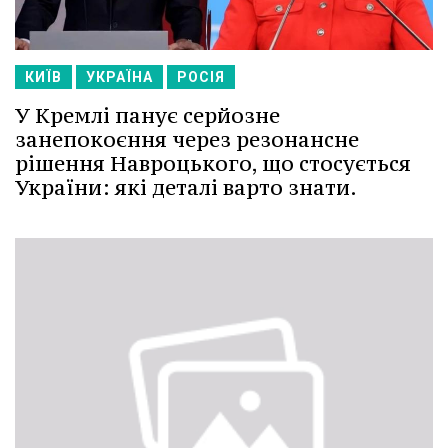
КИЇВ
УКРАЇНА
РОСІЯ
У Кремлі панує серйозне
занепокоєння через резонансне
рішення Навроцького, що стосується
України: які деталі варто знати.