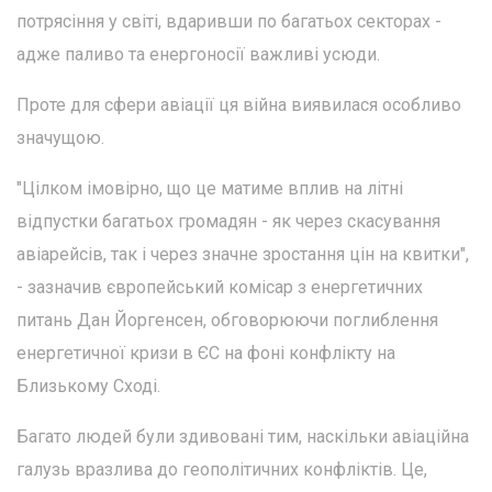
потрясіння у світі, вдаривши по багатьох секторах -
адже паливо та енергоносії важливі усюди.
Проте для сфери авіації ця війна виявилася особливо
значущою.
"Цілком імовірно, що це матиме вплив на літні
відпустки багатьох громадян - як через скасування
авіарейсів, так і через значне зростання цін на квитки",
- зазначив європейський комісар з енергетичних
питань Дан Йоргенсен, обговорюючи поглиблення
енергетичної кризи в ЄС на фоні конфлікту на
Близькому Сході.
Багато людей були здивовані тим, наскільки авіаційна
галузь вразлива до геополітичних конфліктів. Це,