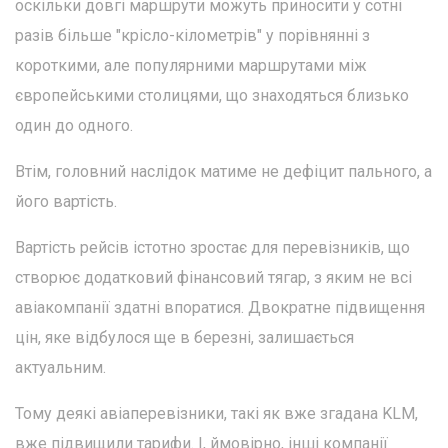
оскільки довгі маршрути можуть приносити у сотні
разів більше "крісло-кілометрів" у порівнянні з
короткими, але популярними маршрутами між
європейськими столицями, що знаходяться близько
один до одного.
Втім, головний наслідок матиме не дефіцит пального, а
його вартість.
Вартість рейсів істотно зростає для перевізників, що
створює додатковий фінансовий тягар, з яким не всі
авіакомпанії здатні впоратися. Двократне підвищення
цін, яке відбулося ще в березні, залишається
актуальним.
Тому деякі авіаперевізники, такі як вже згадана KLM,
вже підвищили тарифи. І, ймовірно, інші компанії