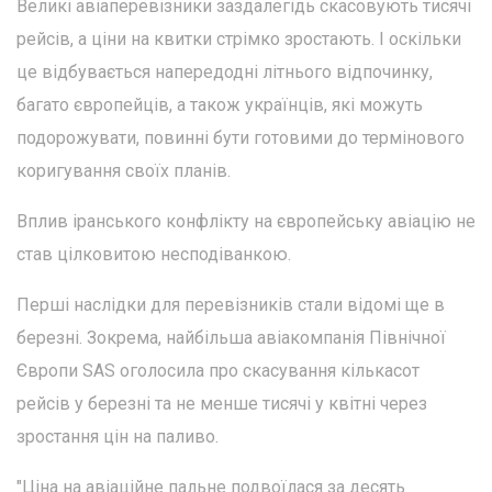
Великі авіаперевізники заздалегідь скасовують тисячі
рейсів, а ціни на квитки стрімко зростають. І оскільки
це відбувається напередодні літнього відпочинку,
багато європейців, а також українців, які можуть
подорожувати, повинні бути готовими до термінового
коригування своїх планів.
Вплив іранського конфлікту на європейську авіацію не
став цілковитою несподіванкою.
Перші наслідки для перевізників стали відомі ще в
березні. Зокрема, найбільша авіакомпанія Північної
Європи SAS оголосила про скасування кількасот
рейсів у березні та не менше тисячі у квітні через
зростання цін на паливо.
"Ціна на авіаційне пальне подвоїлася за десять