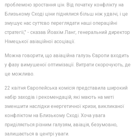
проблемою зростання цін. Від початку конфлікту на
Близькому Сході ціни піднялися більш ніж удвічі, і це
змушує нас суттєво переглядати наші операційні
стратегії," - сказав Йоахім Ланг, генеральний директор
Німецької авіаційної асоціації.
Можна говорити, що авіаційна галузь Європи входить
у фазу вимушеної оптимізації. Витрати скорочують, де
це можливо.
22 квітня Європейська комісія представила широкий
набір заходів і рекомендацій, які мають на меті
зменшити наслідки енергетичної кризи, викликаної
конфліктом на Близькому Сході. Хоча увага
приділяється різним галузям, авіація, безумовно,
залишається в центрі уваги.