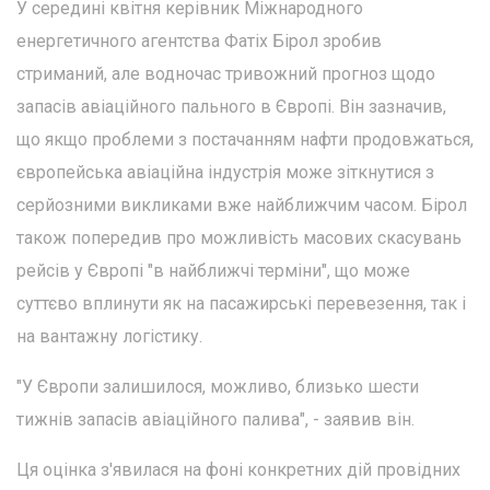
У середині квітня керівник Міжнародного
енергетичного агентства Фатіх Бірол зробив
стриманий, але водночас тривожний прогноз щодо
запасів авіаційного пального в Європі. Він зазначив,
що якщо проблеми з постачанням нафти продовжаться,
європейська авіаційна індустрія може зіткнутися з
серйозними викликами вже найближчим часом. Бірол
також попередив про можливість масових скасувань
рейсів у Європі "в найближчі терміни", що може
суттєво вплинути як на пасажирські перевезення, так і
на вантажну логістику.
"У Європи залишилося, можливо, близько шести
тижнів запасів авіаційного палива", - заявив він.
Ця оцінка з'явилася на фоні конкретних дій провідних