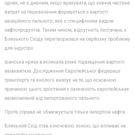
однак, не є дивним, якщо врахувати, що значна частина
витрат на перевезення формується з вартості
авіаційного пального, яке є специфічним видом
нафтопродуктів. Таким чином, відсутність постачань з
Близького Сходу перетворилася на серйозну проблему
для індустрії.
Іранська криза викликала різке підвищення вартості
авіаквитків. Дослідження Європейської федерації
транспорту та екології вказує на те, що основною
причиною цього зростання є залежність європейських
авіакомпаній від імпортованого пального.
Проте справа не обмежується тільки імпортом нафти.
Близький Схід став ключовою зоною, що впливає на
європейську авіацію.