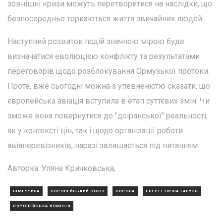
зовнішні кризи можуть перетворитися на наслідки, що
безпосередньо торкаються життя звичайних людей.
Наступний розвиток подій значною мірою буде
визначатися еволюцією конфлікту та результатами
переговорів щодо розблокування Ормузької протоки.
Проте, вже сьогодні можна з упевненістю сказати, що
європейська авіація вступила в етап суттєвих змін. Чи
зможе вона повернутися до "доіранської" реальності,
як у контексті цін, так і щодо організації роботи
авіаперевізників, наразі залишається під питанням.
Авторка: Уляна Кричковська,
НІМЕЧЧИНА
ЄВРОПЕЙСЬКИЙ СОЮЗ
ЄВРОПА
ЕНЕРГЕТИЧНА ГАЛУЗЬ
ЄВРОПЕЙСЬКА КОМІСІЯ