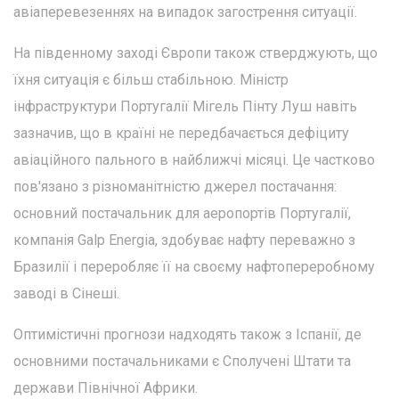
авіаперевезеннях на випадок загострення ситуації.
На південному заході Європи також стверджують, що
їхня ситуація є більш стабільною. Міністр
інфраструктури Португалії Мігель Пінту Луш навіть
зазначив, що в країні не передбачається дефіциту
авіаційного пального в найближчі місяці. Це частково
пов'язано з різноманітністю джерел постачання:
основний постачальник для аеропортів Португалії,
компанія Galp Energia, здобуває нафту переважно з
Бразилії і переробляє її на своєму нафтопереробному
заводі в Сінеші.
Оптимістичні прогнози надходять також з Іспанії, де
основними постачальниками є Сполучені Штати та
держави Північної Африки.