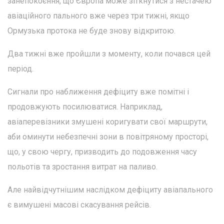
занепокоєння, що Європа може зіткнутися з нестачею
авіаційного пального вже через три тижні, якщо
Ормузька протока не буде знову відкритою.
Два тижні вже пройшли з моменту, коли почався цей
період.
Сигнали про наближення дефіциту вже помітні і
продовжують посилюватися. Наприклад,
авіаперевізники змушені коригувати свої маршрути,
аби оминути небезпечні зони в повітряному просторі,
що, у свою чергу, призводить до подовження часу
польотів та зростання витрат на паливо.
Але найвідчутнішим наслідком дефіциту авіапального
є вимушені масові скасування рейсів.