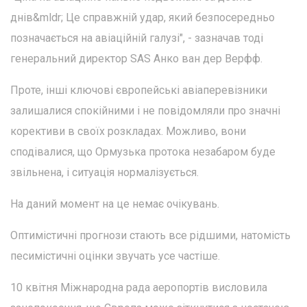
днів&mldr; Це справжній удар, який безпосередньо
позначається на авіаційній галузі", - зазначав тоді
генеральний директор SAS Анко ван дер Верфф.
Проте, інші ключові європейські авіаперевізники
залишалися спокійними і не повідомляли про значні
корективи в своїх розкладах. Можливо, вони
сподівалися, що Ормузька протока незабаром буде
звільнена, і ситуація нормалізується.
На даний момент на це немає очікувань.
Оптимістичні прогнози стають все рідшими, натомість
песимістичні оцінки звучать усе частіше.
10 квітня Міжнародна рада аеропортів висловила