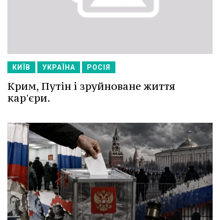
КИЇВ
УКРАЇНА
РОСІЯ
Крим, Путін і зруйноване життя
кар'єри.