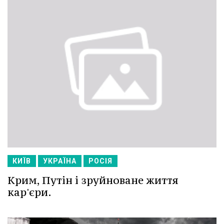
КИЇВ
УКРАЇНА
РОСІЯ
Крим, Путін і зруйноване життя
кар'єри.