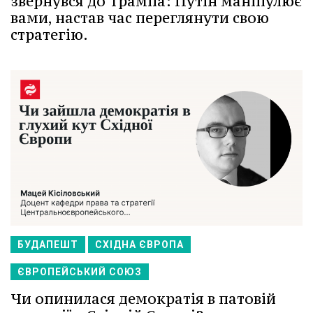
звернувся до Трампа: Путін маніпулює
вами, настав час переглянути свою
стратегію.
БУДАПЕШТ
СХІДНА ЄВРОПА
ЄВРОПЕЙСЬКИЙ СОЮЗ
Чи опинилася демократія в патовій