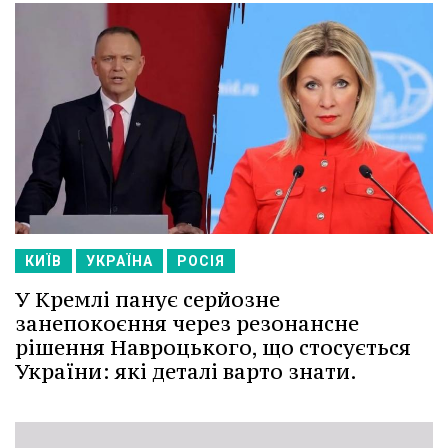
КИЇВ
УКРАЇНА
РОСІЯ
У Кремлі панує серйозне
занепокоєння через резонансне
рішення Навроцького, що стосується
України: які деталі варто знати.