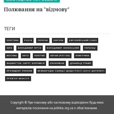
Полювання на "відмову"
ТЕГИ
ПОЛІТИКА
РОСІЯ
УКРАЇНА
ЄВРОПА
ЄВРОПЕЙСЬКИЙ СОЮЗ
КИЇВ
ВОЛОДИМИР ПУТІН
ВОЛОДИМИР ЗЕЛЕНСЬКИЙ
УКРАЇНЦІ
МОСКВА
НАТО
ПОЛІТИК
КИТАЙ (РЕГІОН)
НІМЕЧЧИНА
ВАШИНГТОН, ОКРУГ КОЛУМБІЯ
ЕКОНОМІКА
ДОНАЛЬД ТРАМП
ПРЕЗИДЕНТ УКРАЇНИ
МІЖНАРОДНІ САНКЦІЇ ЩОДО РОСІЇ (2014—ДОТЕПЕР)
ПРЕМ'ЄР-МІНІСТР
Copyright © При повному або частковому відтворенні будь-яких
матеріалів посилання на politika.org.ua є обов'язковим.