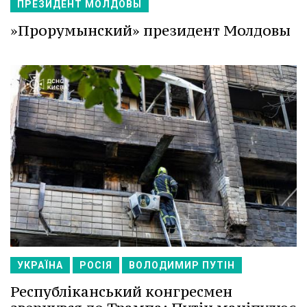
ПРЕЗИДЕНТ МОЛДОВЫ
»Прорумынский» президент Молдовы
УКРАЇНА
РОСІЯ
ВОЛОДИМИР ПУТІН
Республіканський конгресмен