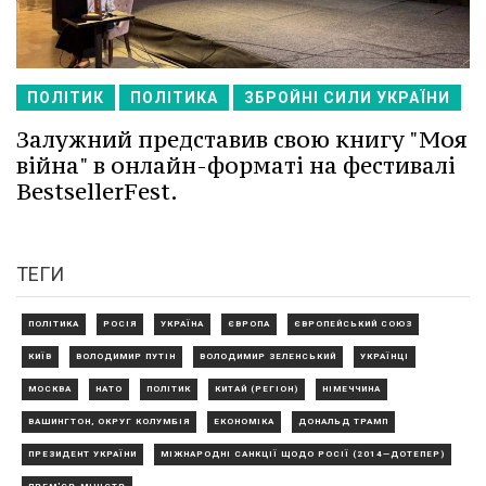
ПОЛІТИК
ПОЛІТИКА
ЗБРОЙНІ СИЛИ УКРАЇНИ
Залужний представив свою книгу "Моя
війна" в онлайн-форматі на фестивалі
BestsellerFest.
ТЕГИ
ПОЛІТИКА
РОСІЯ
УКРАЇНА
ЄВРОПА
ЄВРОПЕЙСЬКИЙ СОЮЗ
КИЇВ
ВОЛОДИМИР ПУТІН
ВОЛОДИМИР ЗЕЛЕНСЬКИЙ
УКРАЇНЦІ
МОСКВА
НАТО
ПОЛІТИК
КИТАЙ (РЕГІОН)
НІМЕЧЧИНА
ВАШИНГТОН, ОКРУГ КОЛУМБІЯ
ЕКОНОМІКА
ДОНАЛЬД ТРАМП
ПРЕЗИДЕНТ УКРАЇНИ
МІЖНАРОДНІ САНКЦІЇ ЩОДО РОСІЇ (2014—ДОТЕПЕР)