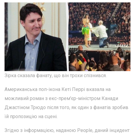
Зірка сказала фанату, що він трохи спізнився.
Американська поп-ікона Кеті Перрі вказала на
можливий роман з екс-прем'єр-міністром Канади
Джастіном Трюдо після того, як один з фанатів зробив
їй пропозицію на сцені.
Згідно з інформацією, наданою People, даний інцидент