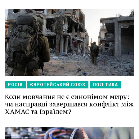
РОСІЯ
ЄВРОПЕЙСЬКИЙ СОЮЗ
ПОЛІТИКА
Коли мовчання не є синонімом миру:
чи насправді завершився конфлікт між
ХАМАС та Ізраїлем?