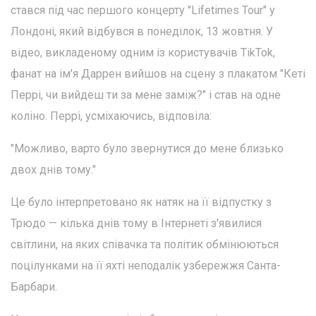
стався під час першого концерту "Lifetimes Tour" у
Лондоні, який відбувся в понеділок, 13 жовтня. У
відео, викладеному одним із користувачів TikTok,
фанат на ім'я Даррен вийшов на сцену з плакатом "Кеті
Перрі, чи вийдеш ти за мене заміж?" і став на одне
коліно. Перрі, усміхаючись, відповіла:
"Можливо, варто було звернутися до мене близько
двох днів тому."
Це було інтерпретовано як натяк на її відпустку з
Трюдо — кілька днів тому в Інтернеті з'явилися
світлини, на яких співачка та політик обмінюються
поцілунками на її яхті неподалік узбережжя Санта-
Барбари.