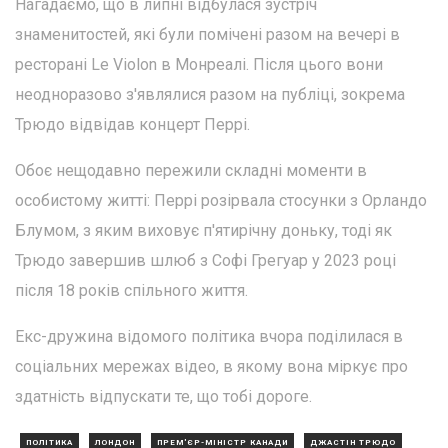
Нагадаємо, що в липні відбулася зустріч
знаменитостей, які були помічені разом на вечері в
ресторані Le Violon в Монреалі. Після цього вони
неодноразово з'являлися разом на публіці, зокрема
Трюдо відвідав концерт Перрі.
Обоє нещодавно пережили складні моменти в
особистому житті: Перрі розірвала стосунки з Орландо
Блумом, з яким виховує п'ятирічну доньку, тоді як
Трюдо завершив шлюб з Софі Грегуар у 2023 році
після 18 років спільного життя.
Екс-дружина відомого політика вчора поділилася в
соціальних мережах відео, в якому вона міркує про
здатність відпускати те, що тобі дороге.
ПОЛІТИКА
ЛОНДОН
ПРЕМ'ЄР-МІНІСТР КАНАДИ
ДЖАСТІН ТРЮДО