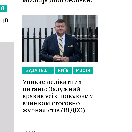
міжнародної безпеки.
ІЇ
ції
БУДАПЕШТ
КИЇВ
РОСІЯ
Уникає делікатних
питань: Залужний
вразив усіх шокуючим
вчинком стосовно
журналістів (ВІДЕО)