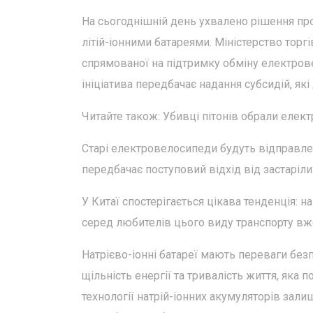
На сьогоднішній день ухвалено рішення п
літій-іонними батареями. Міністерство торг
спрямованої на підтримку обміну електров
ініціатива передбачає надання субсидій, як
Читайте також: Убивці пітонів обрали елек
Старі електровелосипеди будуть відправлен
передбачає поступовий відхід від застаріли
У Китаї спостерігається цікава тенденція: н
серед любителів цього виду транспорту вж
Натрієво-іонні батареї мають переваги бе
щільність енергії та тривалість життя, яка п
технології натрій-іонних акумуляторів залиш