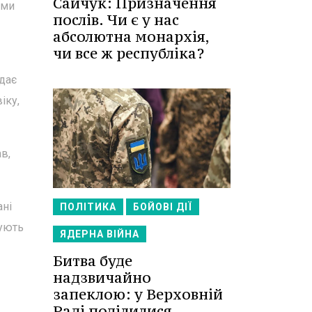
Сайчук: Призначення
ими
послів. Чи є у нас
абсолютна монархія,
чи все ж республіка?
дає
іку,
в,
ані
ПОЛІТИКА
БОЙОВІ ДІЇ
тують
ЯДЕРНА ВІЙНА
Битва буде
надзвичайно
запеклою: у Верховній
Раді поділилися