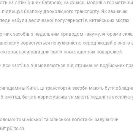
ь на літій-іонних батареях, на сучасні моделі з герметичн
підвищує безпеку двоколісного транспорту. Як зазначає
педи набули величезної популярності в китайських містах.
ортних засобів з педальним приводом і акумуляторами скла
анспорту користується популярністю серед людей різного в
лектровелосипеди для своїх повсякденних подорожей.
ки все частіше відмовляються від отримання водійських пра
ипедами в Китаї, ці транспортні засоби мають бути обладн
 км/год, багато користувачів знімають педалі та експлуа
лементом міської та сільської логістики, залучаючи
т p0.itc.cn.