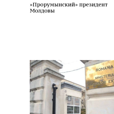
»Прорумынский» президент
Молдовы