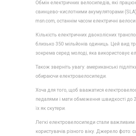
Обмін електричних велосипедів, які працюют
свинцево-кислотними акумуляторами (SLA) 
msn.com, останнім часом електричні велоси
Кількість електричних двоколісних трансп
близько 350 мільйонів одиниць. Цей вид тр
зокрема серед молоді, яка використовує е
Також зверніть увагу: американські підліт
обираючи електровелосипеди.
Хоча для того, щоб вважатися електровелос
педалями і мати обмеження швидкості до 25
їх як скутери.
Легкі електровелосипеди стали важливим е
користувачів різного віку. Джерело фото: сай