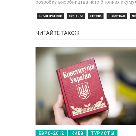
розробку виробництва натрій-іонних акумул
КИТАЙ (РЕГІОН)
ПОЛІТИКА
ЄВРОПА
ІНВЕСТИЦІЇ
ЛО
ЧИТАЙТЕ ТАКОЖ
ЕВРО-2012
КИЕВ
ТУРИСТЫ