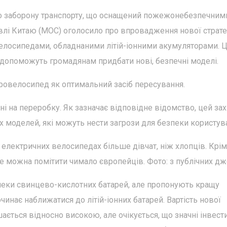
ро заборону транспорту, що оснащений пожежонебезпечним
івлі Китаю (MOC) оголосило про впровадження нової стратег
елосипедами, обладнаними літій-іонними акумуляторами. 
і допоможуть громадянам придбати нові, безпечні моделі.
тровелосипед як оптимальний засіб пересування.
і на переробку. Як зазначає відповідне відомство, цей зах
х моделей, які можуть нести загрози для безпеки користува
а електричних велосипедах більше дівчат, ніж хлопців. Крім
е можна помітити чимало європейців. Фото: з публічних дж
зпеки свинцево-кислотних батарей, але пропонують кращу
очинає наближатися до літій-іонних батарей. Вартість нової
ається відносно високою, але очікується, що значні інвести