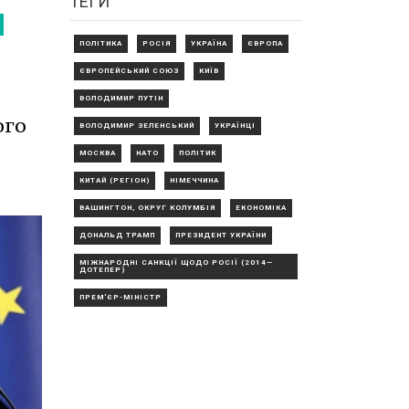
ТЕГИ
ПОЛІТИКА
РОСІЯ
УКРАЇНА
ЄВРОПА
ЄВРОПЕЙСЬКИЙ СОЮЗ
КИЇВ
ВОЛОДИМИР ПУТІН
ого
ВОЛОДИМИР ЗЕЛЕНСЬКИЙ
УКРАЇНЦІ
МОСКВА
НАТО
ПОЛІТИК
КИТАЙ (РЕГІОН)
НІМЕЧЧИНА
ВАШИНГТОН, ОКРУГ КОЛУМБІЯ
ЕКОНОМІКА
ДОНАЛЬД ТРАМП
ПРЕЗИДЕНТ УКРАЇНИ
МІЖНАРОДНІ САНКЦІЇ ЩОДО РОСІЇ (2014—
ДОТЕПЕР)
ПРЕМ'ЄР-МІНІСТР