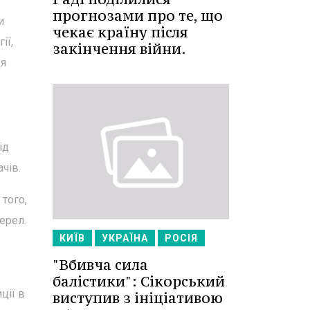
прогнозами про те, що
и
чекає країну після
ії,
закінчення війни.
Ця
ід
чів.
 того,
ерел.
КИЇВ
УКРАЇНА
РОСІЯ
"Вбивча сила
балістики": Сікорський
ції в
виступив з ініціативою