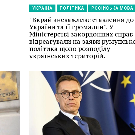
УКРАЇНА
ПОЛІТИКА
РОСІЙСЬКА МОВА
"Вкрай зневажливе ставлення до
України та її громадян". У
Міністерстві закордонних справ
відреагували на заяви румунськ
політика щодо розподілу
українських територій.