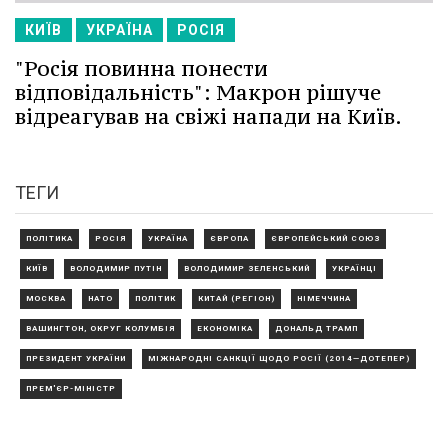
КИЇВ
УКРАЇНА
РОСІЯ
"Росія повинна понести
відповідальність": Макрон рішуче
відреагував на свіжі напади на Київ.
ТЕГИ
ПОЛІТИКА
РОСІЯ
УКРАЇНА
ЄВРОПА
ЄВРОПЕЙСЬКИЙ СОЮЗ
КИЇВ
ВОЛОДИМИР ПУТІН
ВОЛОДИМИР ЗЕЛЕНСЬКИЙ
УКРАЇНЦІ
МОСКВА
НАТО
ПОЛІТИК
КИТАЙ (РЕГІОН)
НІМЕЧЧИНА
ВАШИНГТОН, ОКРУГ КОЛУМБІЯ
ЕКОНОМІКА
ДОНАЛЬД ТРАМП
ПРЕЗИДЕНТ УКРАЇНИ
МІЖНАРОДНІ САНКЦІЇ ЩОДО РОСІЇ (2014—ДОТЕПЕР)
ПРЕМ'ЄР-МІНІСТР