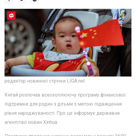
редактор новинної стрічки LIGA.net
Китай розпочав всеохоплюючу програму фінансової
підтримки для родин з дітьми з метою підвищення
рівня народжуваності. Про це інформує державне
агентство новин Xinhua.