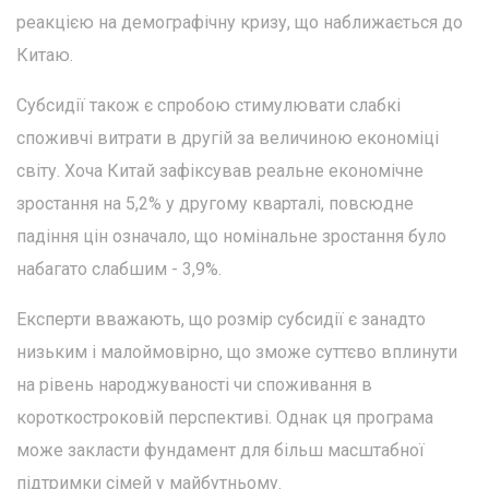
реакцією на демографічну кризу, що наближається до
Китаю.
Субсидії також є спробою стимулювати слабкі
споживчі витрати в другій за величиною економіці
світу. Хоча Китай зафіксував реальне економічне
зростання на 5,2% у другому кварталі, повсюдне
падіння цін означало, що номінальне зростання було
набагато слабшим - 3,9%.
Експерти вважають, що розмір субсидії є занадто
низьким і малоймовірно, що зможе суттєво вплинути
на рівень народжуваності чи споживання в
короткостроковій перспективі. Однак ця програма
може закласти фундамент для більш масштабної
підтримки сімей у майбутньому.