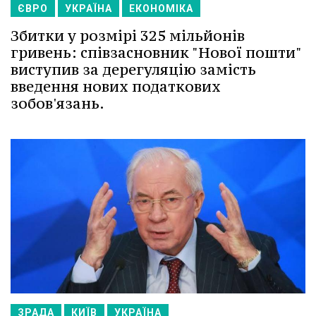
ЄВРО
УКРАЇНА
ЕКОНОМІКА
Збитки у розмірі 325 мільйонів
гривень: співзасновник "Нової пошти"
виступив за дерегуляцію замість
введення нових податкових
зобов'язань.
ЗРАДА
КИЇВ
УКРАЇНА