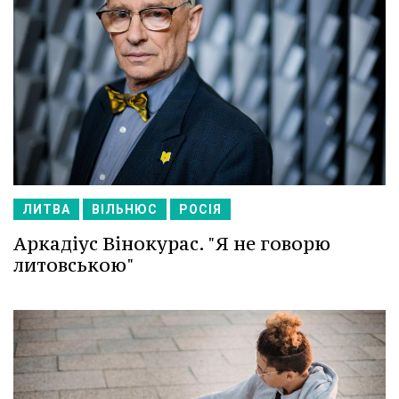
ЛИТВА
ВІЛЬНЮС
РОСІЯ
Аркадіус Вінокурас. "Я не говорю
литовською"