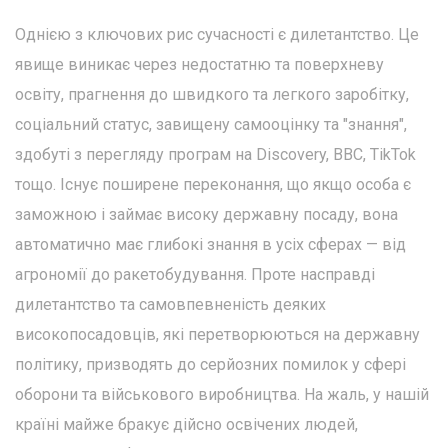
Однією з ключових рис сучасності є дилетантство. Це
явище виникає через недостатню та поверхневу
освіту, прагнення до швидкого та легкого заробітку,
соціальний статус, завищену самооцінку та "знання",
здобуті з перегляду програм на Discovery, BBC, TikTok
тощо. Існує поширене переконання, що якщо особа є
заможною і займає високу державну посаду, вона
автоматично має глибокі знання в усіх сферах — від
агрономії до ракетобудування. Проте насправді
дилетантство та самовпевненість деяких
високопосадовців, які перетворюються на державну
політику, призводять до серйозних помилок у сфері
оборони та військового виробництва. На жаль, у нашій
країні майже бракує дійсно освічених людей,