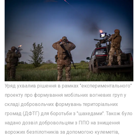
Уряд ухвалив рішення в рамках "експериментального"
проекту про формування мобільних вогневих груп у
складі добровольчих формувань територіальних
громад (ДФТГ) для боротьби з "шахедами". Також було
надано дозвіл добровольцям з ППО на знищення
ворожих безпілотників за допомогою кулеметів,