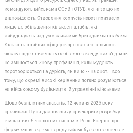
маючи для цього ресурси. Однак у нас, як і раніше,
командують військами ОСУВ і ОТУВ, які ні за що не
відповідають. Створення корпусів наразі призвело
лише до збільшення кількості штабів, які
вибудовують над уже наявними бригадними штабами.
Кількість штабних офіцерів зростає, але кількість,
якість і підготовленість особового складу цих з'єднань
не змінюється. Знову профанація, коли мудрість
перетворюється на дурість, як вино -- на оцет. І все
тому, що окремі високі керівники погано розуміються
на військовому будівництві й управлінні військами.
Щодо безпілотних апаратів, 12 червня 2025 року
президент Путін дав вказівку прискорити розробку
військових безпілотних систем в Росії. Вперше про
формування окремого роду військ було оголошено в