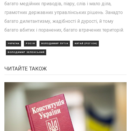
багато медійних приводів, піару, слів і мало діла,
грамотних державних управлінських рішень. Занадто
багато дилетантизму, жадібності й дурості, й тому
багато вбитих і поранених, багато втрачених територій.
УКРАЇНА
РОСІЯ
ВОЛОДИМИР ПУТІН
КИТАЙ (РЕГІОН)
ВОЛОДИМИР ЗЕЛЕНСЬКИЙ
ЧИТАЙТЕ ТАКОЖ