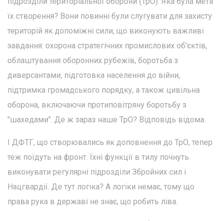
підрозділи територіальної оборони (ТрО). Яка була мета
їх створення? Вони повинні були слугувати для захисту
територій як допоміжні сили, що виконують важливі
завдання: охорона стратегічних промислових об'єктів,
облаштування оборонних рубежів, боротьба з
диверсантами, підготовка населення до війни,
підтримка громадського порядку, а також цивільна
оборона, включаючи протиповітряну боротьбу з
"шахедами". Де ж зараз наше ТрО? Відповідь відома.
І ДФТГ, що створювались як доповнення до ТрО, тепер
теж поїдуть на фронт. Їхні функції в тилу почнуть
виконувати регулярні підрозділи Збройних сил і
Нацгвардії. Де тут логіка? А логіки немає, тому що
права рука в державі не знає, що робить ліва.