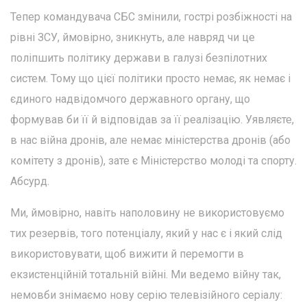
Тепер командувача СБС змінили, гострі розбіжності на
рівні ЗСУ, ймовірно, зникнуть, але навряд чи це
поліпшить політику держави в галузі безпілотних
систем. Тому що цієї політики просто немає, як немає і
єдиного надвідомчого державного органу, що
формував би її й відповідав за її реалізацію. Уявляєте,
в нас війна дронів, але немає міністерства дронів (або
комітету з дронів), зате є Міністерство молоді та спорту.
Абсурд.
Ми, ймовірно, навіть наполовину не використовуємо
тих резервів, того потенціалу, який у нас є і який слід
використовувати, щоб вижити й перемогти в
екзистенційній тотальній війні. Ми ведемо війну так,
немовби знімаємо нову серію телевізійного серіалу: