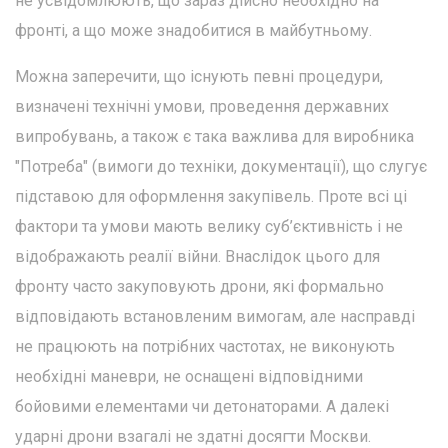
не усвідомлюють, що зараз дійсно необхідно на
фронті, а що може знадобитися в майбутньому.
Можна заперечити, що існують певні процедури,
визначені технічні умови, проведення державних
випробувань, а також є така важлива для виробника
"Потреба" (вимоги до техніки, документації), що слугує
підставою для оформлення закупівель. Проте всі ці
фактори та умови мають велику суб’єктивність і не
відображають реалії війни. Внаслідок цього для
фронту часто закуповують дрони, які формально
відповідають встановленим вимогам, але насправді
не працюють на потрібних частотах, не виконують
необхідні маневри, не оснащені відповідними
бойовими елементами чи детонаторами. А далекі
ударні дрони взагалі не здатні досягти Москви.