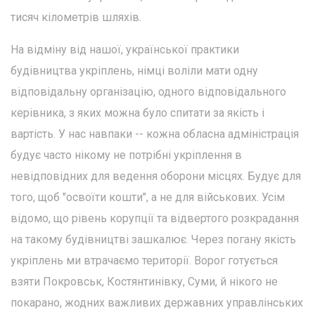
тисяч кілометрів шляхів.
На відміну від нашої, української практики
будівництва укріплень, німці воліли мати одну
відповідальну організацію, одного відповідального
керівника, з яких можна було спитати за якість і
вартість. У нас навпаки -- кожна обласна адміністрація
будує часто нікому не потрібні укріплення в
невідповідних для ведення оборони місцях. Будує для
того, щоб "освоїти кошти", а не для військових. Усім
відомо, що рівень корупції та відвертого розкрадання
на такому будівництві зашкалює. Через погану якість
укріплень ми втрачаємо території. Ворог готується
взяти Покровськ, Костянтинівку, Суми, й нікого не
покарано, жодних важливих державних управлінських