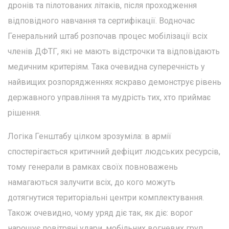
дронів та пілотованих літаків, після проходження
відповідного навчання та сертифікації. Водночас
Генеральний штаб розпочав процес мобілізації всіх
членів ДФТГ, які не мають відстрочки та відповідають
медичним критеріям. Така очевидна суперечність у
найвищих розпорядженнях яскраво демонструє рівень
державного управління та мудрість тих, хто приймає
рішення.
Логіка Генштабу цілком зрозуміла: в армії
спостерігається критичний дефіцит людських ресурсів,
тому генерали в рамках своїх повноважень
намагаються залучити всіх, до кого можуть
дотягнутися територіальні центри комплектування.
Також очевидно, чому уряд діє так, як діє: ворог
нарощує повітряні удари, мобільних вогневих груп