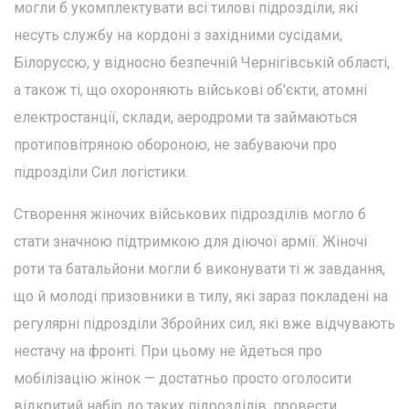
могли б укомплектувати всі тилові підрозділи, які
несуть службу на кордоні з західними сусідами,
Білоруссю, у відносно безпечній Чернігівській області,
а також ті, що охороняють військові об'єкти, атомні
електростанції, склади, аеродроми та займаються
протиповітряною обороною, не забуваючи про
підрозділи Сил логістики.
Створення жіночих військових підрозділів могло б
стати значною підтримкою для діючої армії. Жіночі
роти та батальйони могли б виконувати ті ж завдання,
що й молоді призовники в тилу, які зараз покладені на
регулярні підрозділи Збройних сил, які вже відчувають
нестачу на фронті. При цьому не йдеться про
мобілізацію жінок — достатньо просто оголосити
відкритий набір до таких підрозділів, провести