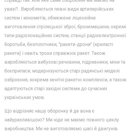
справді так. Але яке саме озброєння ми маємо на
увазі?.. Виробляються певні види артилерійських
систем і мінометів, обмежене ліцензійне
виготовлення стрілецької зброї, бронемашини, окремі
типи радіолокаційних систем, станції радіоелектронної
боротьби, безпілотники, "ракети-дрони" (криласті
ракети) і навіть трохи справжніх ракет. Також
виробляються вибухові речовини, підривники, міни та
боєприпаси; модернізуються старі радянські моделі
озброєння, зокрема зенітні ракетні комплекси, а також
адаптуються старі західні системи до сучасних
українських умов.
Що відрізняє нашу оборонку й де вона є
найуразливішою? Ми ніде не маємо повного циклу
виробництва. Ми не виготовляємо шасі й двигунів