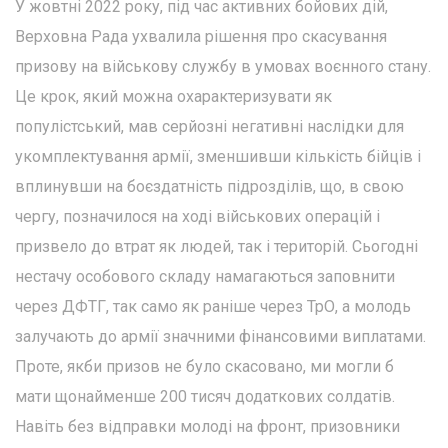
У жовтні 2022 року, під час активних бойових дій,
Верховна Рада ухвалила рішення про скасування
призову на військову службу в умовах воєнного стану.
Це крок, який можна охарактеризувати як
популістський, мав серйозні негативні наслідки для
укомплектування армії, зменшивши кількість бійців і
вплинувши на боєздатність підрозділів, що, в свою
чергу, позначилося на ході військових операцій і
призвело до втрат як людей, так і територій. Сьогодні
нестачу особового складу намагаються заповнити
через ДФТГ, так само як раніше через ТрО, а молодь
залучають до армії значними фінансовими виплатами.
Проте, якби призов не було скасовано, ми могли б
мати щонайменше 200 тисяч додаткових солдатів.
Навіть без відправки молоді на фронт, призовники