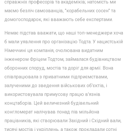
справжніх професорів та академіків; натомість ми
маємо безліч самозванців, "корабельних сосен" та
домогосподарок, які вважають себе експертами.
Немає підстав вважати, що наші топ-менеджери хоча
б мали уявлення про організацію Тодта. У нацистській
Німеччині ця компанія, очолювана видатним
інженером Фріцем Тодтом, займалася будівництвом
оборонних споруд, мостів та доріг для армії. Вона
співпрацювала з приватними підприємствами,
залученими до зведення військових об'єктів, і
використовувала примусову працю в'язнів
концтаборів. Цей величезний будівельний
конгломерат налічував понад пів мільйона
працівників, які створювали Західний і Східний вали,
тисячі мостів і укріплень, а також прокладали сотні