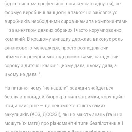
(адже система професійної освіти у нас відсутня), не
формує виробничі ланцюги, а також не забезпечує
виробників необхідними сировинами та компонентами
— за винятком деяких обраних і часто корумпованих
компаній. В кращому випадку держава виконує роль
фінансового менеджера, просто розподіляючи
обмежені ресурси між підприємствами, нагадуючи
сороку з дитячої казки: "Цьому дала, цьому дала, а
цьому не дала...".
На питання, чому "не надали", завжди знайдеться
безліч відповідей: бюрократичні затримки, корупційні
ігри, а найгірше — це некомпетентність самих
закупників (АОЗ, ДССЗЗІ), які не мають знань (та й не
можуть їх мати) про різноманітні типи безпілотників і