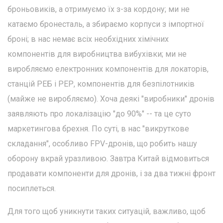
броньовиків, а отримуємо їх з-за кордону; ми не
катаємо бронесталь, а збираємо корпуси з імпортної
броні; в нас немає всіх необхідних хімічних
компонентів для виробництва вибухівки; ми не
виробляємо електронних компонентів для локаторів,
станцій РЕБ і РЕР, компонентів для безпілотників
(майже не виробляємо). Хоча деякі "виробники" дронів
заявляють про локалізацію "до 90%" -- та це суто
маркетингова брехня. По суті, в нас "викруткове
складання", особливо FPV-дронів, що робить нашу
оборону вкрай уразливою. Завтра Китай відмовиться
продавати компоненти для дронів, і за два тижні фронт
посиплеться.
Для того щоб уникнути таких ситуацій, важливо, щоб