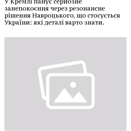
У Кремлі панує серйозне
занепокоєння через резонансне
рішення Навроцького, що стосується
України: які деталі варто знати.