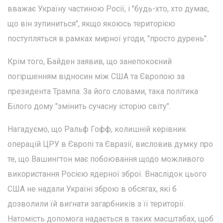
вважає Україну частиною Росії, і "будь-хто, хто думає,
що він зупиниться", якщо якоюсь територією
поступляться в рамках мирної угоди, "просто дурень".
Крім того, Байден заявив, що занепокоєний
погіршенням відносин між США та Європою за
президента Трампа. За його словами, така політика
Білого дому "змінить сучасну історію світу".
Нагадуємо, що Ральф Гофф, колишній керівник
операцій ЦРУ в Європі та Євразії, висловив думку про
те, що Вашингтон має побоювання щодо можливого
використання Росією ядерної зброї. Внаслідок цього
США не надали Україні зброю в обсягах, які б
дозволили їй вигнати загарбників з її території.
Натомість допомога надається в таких масштабах, щоб