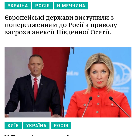
УКРАЇНА
РОСІЯ
НІМЕЧЧИНА
Європейські держави виступили з
попередженням до Росії з приводу
загрози анексії Південної Осетії.
КИЇВ
УКРАЇНА
РОСІЯ