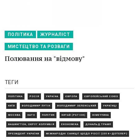
ПОЛІТИКА
ЖУРНАЛІСТ
МИСТЕЦТВО ТА РОЗВАГИ
Полювання на "відмову"
ТЕГИ
ПОЛІТИКА
РОСІЯ
УКРАЇНА
ЄВРОПА
ЄВРОПЕЙСЬКИЙ СОЮЗ
КИЇВ
ВОЛОДИМИР ПУТІН
ВОЛОДИМИР ЗЕЛЕНСЬКИЙ
УКРАЇНЦІ
МОСКВА
НАТО
ПОЛІТИК
КИТАЙ (РЕГІОН)
НІМЕЧЧИНА
ВАШИНГТОН, ОКРУГ КОЛУМБІЯ
ЕКОНОМІКА
ДОНАЛЬД ТРАМП
ПРЕЗИДЕНТ УКРАЇНИ
МІЖНАРОДНІ САНКЦІЇ ЩОДО РОСІЇ (2014—ДОТЕПЕР)