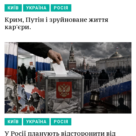
КИЇВ
УКРАЇНА
РОСІЯ
Крим, Путін і зруйноване життя
кар'єри.
КИЇВ
УКРАЇНА
РОСІЯ
У Росії планують відсторонити від