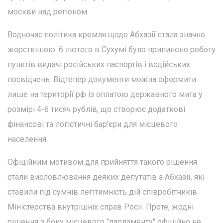
москви над регіоном.
Водночас політика кремля щодо Абхазії стала значно
жорсткішою. 6 лютого в Сухумі було припинено роботу
пунктів видачі російських паспортів і водійських
посвідчень. Відтепер документи можна оформити
лише на території рф із оплатою державного мита у
розмірі 4-6 тисяч рублів, що створює додаткові
фінансові та логістичні бар'єри для місцевого
населення.
Офіційним мотивом для прийняття такого рішення
стали висловлювання деяких депутатів з Абхазії, які
ставили під сумнів легітимність дій співробітників
Міністерства внутрішніх справ Росії. Проте, жодні
рішення з боку місцевого "парламенту" офіційно не