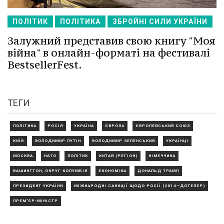
ПОЛІТИК
ПОЛІТИКА
ЗБРОЙНІ СИЛИ УКРАЇНИ
Залужний представив свою книгу "Моя
війна" в онлайн-форматі на фестивалі
BestsellerFest.
ТЕГИ
ПОЛІТИКА
РОСІЯ
УКРАЇНА
ЄВРОПА
ЄВРОПЕЙСЬКИЙ СОЮЗ
КИЇВ
ВОЛОДИМИР ПУТІН
ВОЛОДИМИР ЗЕЛЕНСЬКИЙ
УКРАЇНЦІ
МОСКВА
НАТО
ПОЛІТИК
КИТАЙ (РЕГІОН)
НІМЕЧЧИНА
ВАШИНГТОН, ОКРУГ КОЛУМБІЯ
ЕКОНОМІКА
ДОНАЛЬД ТРАМП
ПРЕЗИДЕНТ УКРАЇНИ
МІЖНАРОДНІ САНКЦІЇ ЩОДО РОСІЇ (2014—ДОТЕПЕР)
ПРЕМ'ЄР-МІНІСТР