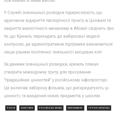
пов'язаних із ними виплат.
У Службі зовнішньої розвідки підкреслюють, що
одночасне відкриття паспортного пункту в Цхінвалі та
закриття аналогічного механізму в Абхазії свідчить про
те, що Кремль переходить до вибіркової моделі
контролю, де адміністративна підтримка визначається
лише рівнем політичної лояльності місцевих еліт.
За даними зовнішньої розвідки, кремль планує
створити міжвідомчу групу для просування
"традиційних цінностей" у російському інфопросторі.
Це включає заборону фільмів, що дискредитують ці
цінності, та введення нових предметів у школах.
РОСІЯ
ПОЛІТИКА
РОСІЙСЬКА МОВА
ПАРЛАМЕНТ
ГРУЗІЯ (КРАЇНА)