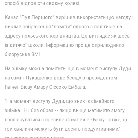
спосіб відповісти своєму колезі.
Канал "Пул Першого" вирішив використати цю нагоду і
виклав зображення "помсти" одного з політиків на
адресу польського керівництва. Це виглядає як щось
із дитячої школи. Інформацію про це оприлюднило
білоруське ЗМІ.
На знімку можна помітити, що в момент виступу Дуди
на саміті Лукашенко веде бесіду з президентом
Гвінеї-Бісау Амару Сіссоко Ембала.
"На момент виступу Дуди, що зник із сімейного
знімка... Ні, без образ -- якщо ви ще матимете змогу
поспілкуватися з президентом Гвінеї-Бісау... отже, ці
три хвилини можуть бути досить продуктивними," --