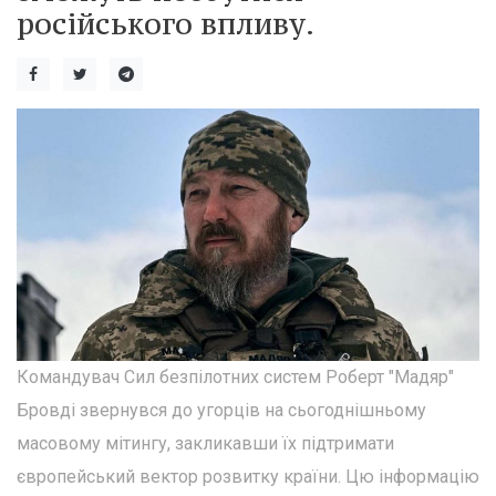
російського впливу.
Командувач Сил безпілотних систем Роберт "Мадяр"
Бровді звернувся до угорців на сьогоднішньому
масовому мітингу, закликавши їх підтримати
європейський вектор розвитку країни. Цю інформацію