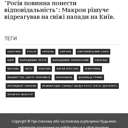
"Росія повинна понести
відповідальність": Макрон рішуче
відреагував на свіжі напади на Київ.
ТЕГИ
ПОЛІТИКА
РОСІЯ
УКРАЇНА
ЄВРОПА
ЄВРОПЕЙСЬКИЙ СОЮЗ
КИЇВ
ВОЛОДИМИР ПУТІН
ВОЛОДИМИР ЗЕЛЕНСЬКИЙ
УКРАЇНЦІ
МОСКВА
НАТО
ПОЛІТИК
КИТАЙ (РЕГІОН)
НІМЕЧЧИНА
ВАШИНГТОН, ОКРУГ КОЛУМБІЯ
ЕКОНОМІКА
ДОНАЛЬД ТРАМП
ПРЕЗИДЕНТ УКРАЇНИ
МІЖНАРОДНІ САНКЦІЇ ЩОДО РОСІЇ (2014—ДОТЕПЕР)
ПРЕМ'ЄР-МІНІСТР
Copyright © При повному або частковому відтворенні будь-яких
матеріалів посилання на politika.org.ua є обов'язковим.