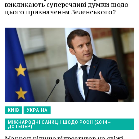
викликають суперечливі думки щодо
цього призначення Зеленського?
КИЇВ
УКРАЇНА
МІЖНАРОДНІ САНКЦІЇ ЩОДО РОСІЇ (2014—
ДОТЕПЕР)
Макрон рішуче відреагував на свіжі