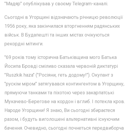
"Мадяр" опублікував у своєму Telegram-каналі.
Сьогодні в Угорщині відзначають річницю революції
1956 року, яка закінчилася вторгненням радянських
військ. В Будапешті та інших містах очікуються
рекордні мітинги.
"69 років тому історична Батьківщина мого Батька
Йосипа Бровді сміливо сказала червоній диктатурі
"Ruszkik haza" ("Росіяни, геть додому!"). Окупант з
"рускім міром" затягувався контингентом в Угорщину,
прямуючи танками та піхотою через закарпатські
Мукачево-Берегове на кордон і вглиб. І потекла кров.
Народе Угорщини! Я знаю, Ви сьогодні збираєтеся
разом, і будуть виголошені альтернативні існуючим
бачення. Очевидно, сьогодні почнеться передвиборча