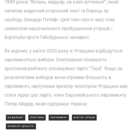
1849 років "Встань, мадьяр, на клич вітчизни!", який
написав видатний угорський поет та борець за
свободу Шандор Петефі. Цей гімн свого часу став
символом національного пробудження угорців і
боротьби проти Габсбурзької монархії.
Як відомо, у квітні 2026 року в Угорщині відбудуться
парламентські вибори. Опитування показують
зростання рейтингу опозиційної партії "Тиса". Якщо за
результатами виборів вона отримає більшість в
парламенті, наступним прем'єр-міністром Угорщині має
стати лідер цієї партії, член Європейського парламенту
Петер Мадяр, який підтримує Україну.
БУДАПЕШТ
ПОЛІТИКА
ПАРЛАМЕНТ
ВІКТОР ОРБАН
ПРЕМ'ЄР-МІНІСТР