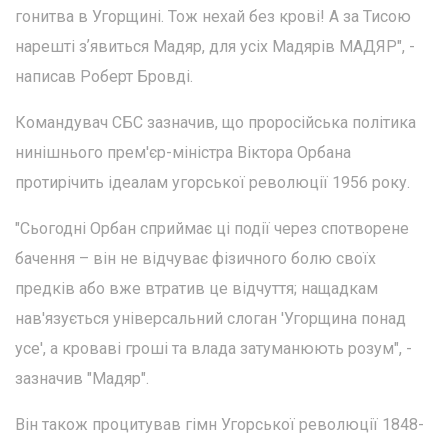
гонитва в Угорщині. Тож нехай без крові! А за Тисою
нарешті зʼявиться Мадяр, для усіх Мадярів МАДЯР", -
написав Роберт Бровді.
Командувач СБС зазначив, що проросійська політика
нинішнього прем'єр-міністра Віктора Орбана
протирічить ідеалам угорської революції 1956 року.
"Сьогодні Орбан сприймає ці події через спотворене
бачення – він не відчуває фізичного болю своїх
предків або вже втратив це відчуття; нащадкам
нав'язується універсальний слоган 'Угорщина понад
усе', а кроваві гроші та влада затуманюють розум", -
зазначив "Мадяр".
Він також процитував гімн Угорської революції 1848-