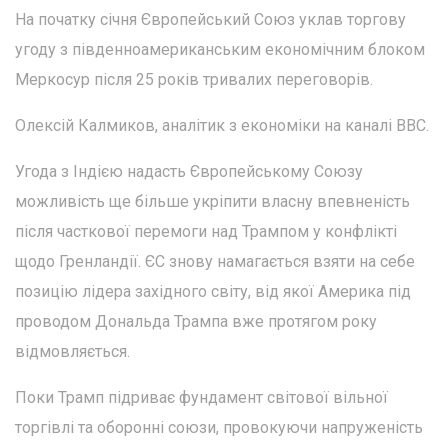
На початку січня Європейський Союз уклав торгову
угоду з південноамериканським економічним блоком
Меркосур після 25 років тривалих переговорів.
Олексій Калмиков, аналітик з економіки на каналі BBC.
Угода з Індією надасть Європейському Союзу
можливість ще більше укріпити власну впевненість
після часткової перемоги над Трампом у конфлікті
щодо Гренландії. ЄС знову намагається взяти на себе
позицію лідера західного світу, від якої Америка під
проводом Дональда Трампа вже протягом року
відмовляється.
Поки Трамп підриває фундамент світової вільної
торгівлі та оборонні союзи, провокуючи напруженість