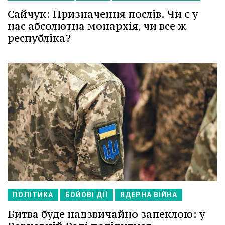
Сайчук: Призначення послів. Чи є у
нас абсолютна монархія, чи все ж
республіка?
ПОЛІТИКА
БОЙОВІ ДІЇ
ЯДЕРНА ВІЙНА
Битва буде надзвичайно запеклою: у