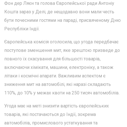
Фон дер Ляєн та голова Європейської ради Антоніу
Кошта зараз у Делі, де нещодавно вони мали честь
бути почесними гостями на параді, присвяченому Дню
Республіки Індії.
Європейська комісія оголосила, що угода передбачає
поступове зменшення мит, яке зрештою призведе до
повного їх скасування для більшості товарів,
включаючи хімікати, машини, електроніку, а також
літаки і космічні апарати. Важливим аспектом є
зниження мит на автомобілі, які наразі складають
110%, до 10% у межах квоти на 250 тисяч автомобілів.
Угода має на меті знизити вартість європейських
товарів, які постачаються до Індії, зокрема
автомобілів, промислового устаткування та