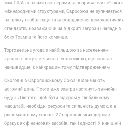
між США та їхніми партнерами та розриваючи зв’язки з
міжнародними структурами, Євросоюз не зупиняється
на шляху глобалізації та впровадження демократичних
стандартів, незважаючи на відкриті загрози і напади з
боку Трампа та його команди.
Торговельна угода з найбільшою за населенням
країною світу з великою економікою, що зростає
найшвидше, є найкращим тому підтвердженням.
Сьогодні в Європейському Союзі відзначають
вагомий день. Проте вже завтра настануть звичайні
будні. Для того, щоб бути лідером у глобальному
масштабі, необхідні ресурси та спільність думок, а в
різноманітному союзі з 27 європейських держав
бракує як фінансових засобів, так і єдності. У нинішній