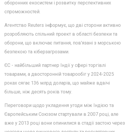
оборонних екосистем і розвитку перспективних
спроможностей.
Агентство Reuters інформує, що дві сторони активно
розробляють спільний проект в області безпеки та
оборони, що включає питання, пов'язані з морською
безпекою та кіберзагрозами.
ЄС - найбільший партнер Індії у сфері торгівлі
товарами, а двосторонній товарообіг у 2024-2025
роках сягає 136 млрд доларів, що майже вдвічі
більше, ніж десять років тому.
Переговори щодо укладення угоди між Індією та
Європейським Союзом стартували в 2007 році, але
вже у 2013 році вони опинилися в стадії застою через
незгоди щодо ринкового доступу та регуляторних