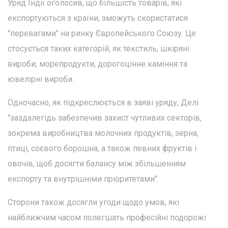
Уряд Індії оголосив, що більшість товарів, які
експортуються з країни, зможуть скористатися
"перевагами" на ринку Європейського Союзу. Це
стосується таких категорій, як текстиль, шкіряні
вироби, морепродукти, дорогоцінне каміння та
ювелірні вироби.
Одночасно, як підкреслюється в заяві уряду, Делі
"заздалегідь забезпечив захист чутливих секторів,
зокрема виробництва молочних продуктів, зерна,
птиці, соєвого борошна, а також певних фруктів і
овочів, щоб досягти балансу між збільшенням
експорту та внутрішніми пріоритетами".
Сторони також досягли угоди щодо умов, які
найближчим часом полегшать професійні подорожі