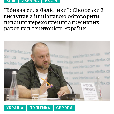
КИЇВ
УКРАЇНА
РОСІЯ
"Вбивча сила балістики": Сікорський
виступив з ініціативою обговорити
питання перехоплення агресивних
ракет над територією України.
УКРАЇНА
ПОЛІТИКА
ЄВРОПА