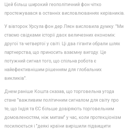
Цей більш широкий геополітичний фон чітко
простежувався в останніх висловлюваннях керівників.
У вівторок Урсула фон дер Ляєн висловила думку: "Ми
стаємо свідками історії двох величезних економік:
другої та четвертої у світі. Ці два гіганти обрали шлях
партнерства, що приносить взаємну вигоду. Це
потужний сигнал того, що спільна робота є
найефективнішим рішенням для глобальних
викликів".
Днем раніше Кошта сказав, що торговельна угода
стане "важливим політичним сигналом для світу про
те, що Індія та ЄС більше довіряють торговельним
домовленостям, ніж митам" у час, коли протекціонізм
посилюється і "деякі країни вирішили підвищити