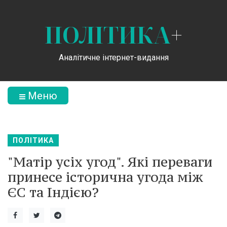
ПОЛІТИКА
+
Аналітичне інтернет-видання
Меню
ПОЛІТИКА
"Матір усіх угод". Які переваги
принесе історична угода між
ЄС та Індією?