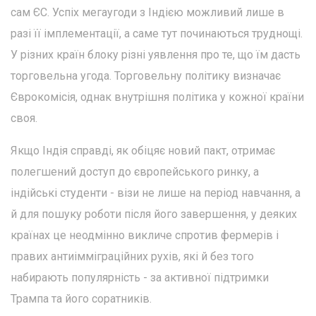
сам ЄС. Успіх мегаугоди з Індією можливий лише в
разі її імплементації, а саме тут починаються труднощі.
У різних країн блоку різні уявлення про те, що їм дасть
торговельна угода. Торговельну політику визначає
Єврокомісія, однак внутрішня політика у кожної країни
своя.
Якщо Індія справді, як обіцяє новий пакт, отримає
полегшений доступ до європейського ринку, а
індійські студенти - візи не лише на період навчання, а
й для пошуку роботи після його завершення, у деяких
країнах це неодмінно викличе спротив фермерів і
правих антиімміграційних рухів, які й без того
набирають популярність - за активної підтримки
Трампа та його соратників.