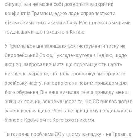
ситуації він не може собі дозволити відкритий
конфлікт із Трампом, адже ледь справляється з
військовими викликами з боку Росії та економічними
труднощами, що походять з Китаю.
У Трампа все ще залишаються інструменти тиску на
Європейський Союз, і укладена угода з Індією, щодо
якої він запровадив мита, що перевищують навіть
китайські, через те, що Індія продовжує імпортувати
російську нафту, напевно стане новим приводом для
його обурення. Він вже виявляв гнів з приводу менш
значних причин, зокрема через те, що ЄС висловлював
занепокоєння щодо Росії, але при цьому продовжував
бізнес з Кремлем та його союзниками.
Та головна проблема ЄС у цьому випадку - не Трамп, а