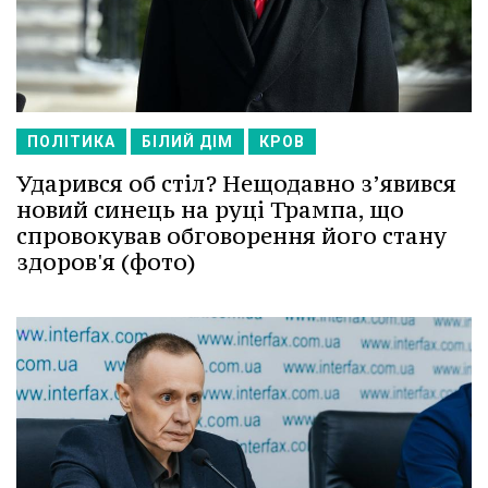
ПОЛІТИКА
БІЛИЙ ДІМ
КРОВ
Ударився об стіл? Нещодавно з’явився
новий синець на руці Трампа, що
спровокував обговорення його стану
здоров'я (фото)