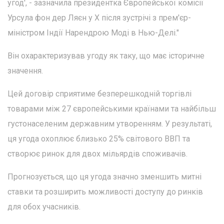
угод', - зазначила президентка Європейської комісії
Урсула фон дер Ляєн у X після зустрічі з прем'єр-
міністром Індії Нарендрою Моді в Нью-Делі."
Він охарактеризував угоду як таку, що має історичне
значення.
Цей договір сприятиме безперешкодній торгівлі
товарами між 27 європейськими країнами та найбільш
густонаселеним державним утворенням. У результаті,
ця угода охоплює близько 25% світового ВВП та
створює ринок для двох мільярдів споживачів.
Прогнозується, що ця угода значно зменшить митні
ставки та розширить можливості доступу до ринків
для обох учасників.