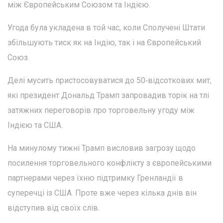
між Європейським Союзом та Індією.
Угода була укладена в той час, коли Сполучені Штати
збільшують тиск як на Індію, так і на Європейський
Союз.
Делі мусить пристосовуватися до 50‑відсоткових мит,
які президент Дональд Трамп запровадив торік на тлі
затяжних переговорів про торговельну угоду між
Індією та США.
На минулому тижні Трамп висловив загрозу щодо
посилення торговельного конфлікту з європейськими
партнерами через їхню підтримку Гренландії в
суперечці із США. Проте вже через кілька днів він
відступив від своїх слів.