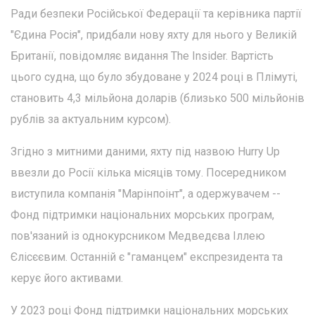
Ради безпеки Російської Федерації та керівника партії
"Єдина Росія", придбали нову яхту для нього у Великій
Британії, повідомляє видання The Insider. Вартість
цього судна, що було збудоване у 2024 році в Плімуті,
становить 4,3 мільйона доларів (близько 500 мільйонів
рублів за актуальним курсом).
Згідно з митними даними, яхту під назвою Hurry Up
ввезли до Росії кілька місяців тому. Посередником
виступила компанія "Марінпоінт", а одержувачем --
Фонд підтримки національних морських програм,
пов'язаний із однокурсником Медведєва Іллею
Єлісєєвим. Останній є "гаманцем" експрезидента та
керує його активами.
У 2023 році Фонд підтримки національних морських