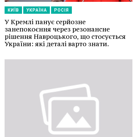
КИЇВ
УКРАЇНА
РОСІЯ
У Кремлі панує серйозне
занепокоєння через резонансне
рішення Навроцького, що стосується
України: які деталі варто знати.