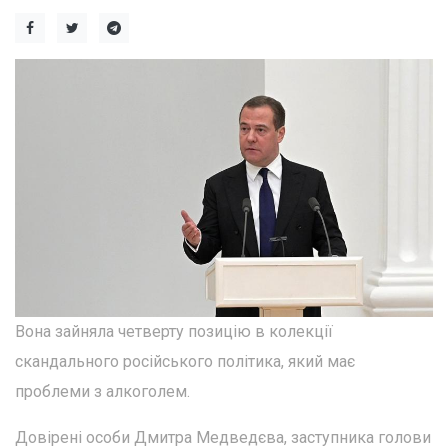
Вона зайняла четверту позицію в колекції
скандального російського політика, який має
проблеми з алкоголем.
Довірені особи Дмитра Медведєва, заступника голови