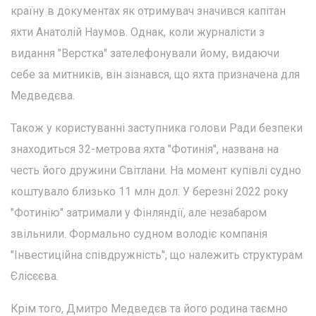
країну в документах як отримувач значився капітан
яхти Анатолій Наумов. Однак, коли журналісти з
видання "Верстка" зателефонували йому, видаючи
себе за митників, він зізнався, що яхта призначена для
Медведєва.
Також у користуванні заступника голови Ради безпеки
знаходиться 32-метрова яхта "Фотинія", названа на
честь його дружини Світлани. На момент купівлі судно
коштувало близько 11 млн дол. У березні 2022 року
"Фотинію" затримали у Фінляндії, але незабаром
звільнили. Формально судном володіє компанія
"Інвестиційна співдружність", що належить структурам
Єлісєєва.
Крім того, Дмитро Медведєв та його родина таємно