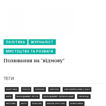
ПОЛІТИКА
ЖУРНАЛІСТ
МИСТЕЦТВО ТА РОЗВАГИ
Полювання на "відмову"
ТЕГИ
ПОЛІТИКА
РОСІЯ
УКРАЇНА
ЄВРОПА
ЄВРОПЕЙСЬКИЙ СОЮЗ
КИЇВ
ВОЛОДИМИР ПУТІН
ВОЛОДИМИР ЗЕЛЕНСЬКИЙ
УКРАЇНЦІ
МОСКВА
НАТО
ПОЛІТИК
КИТАЙ (РЕГІОН)
НІМЕЧЧИНА