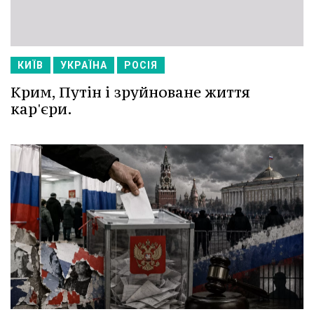
КИЇВ
УКРАЇНА
РОСІЯ
Крим, Путін і зруйноване життя
кар'єри.