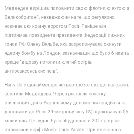
Медведєв вирішив поповнити свою флотилію яхтою з
Великобританії, незважаючи на те, що регулярно
називає цю країну ворогом Росії. Раніше він
підтримав президента президента Федерації лижних
гонок РФ Олену Вяльбе, яка запропонувала скинути
ядерну бомбу на Лондон, зазначивши, що було б навіть
краще "відразу потопити клятий острів
англосаксонських псів".
Hurry Up є щонайменше четвертою яхтою, що належить
флотилії Медведєва. Через рік після початку
військових дій в Україні йому допомогли придбати та
доставити до Росії 29-метрову яхту GV, оцінювану в $5
мільйонів. Це судно було збудоване в 2017 році на
італійській верфі Monte Carlo Yachts. При ввезенні в