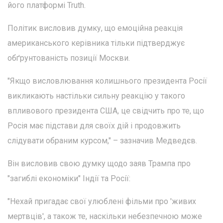
його платформі Truth.
Політик висловив думку, що емоційна реакція
американського керівника тільки підтверджує
обґрунтованість позиції Москви.
"Якщо висловлювання колишнього президента Росії
викликають настільки сильну реакцію у такого
впливового президента США, це свідчить про те, що
Росія має підстави для своїх дій і продовжить
слідувати обраним курсом," – зазначив Медведєв.
Він висловив свою думку щодо заяв Трампа про
"загиблі економіки" Індії та Росії:
"Нехай пригадає свої улюблені фільми про 'живих
мертвців', а також те, наскільки небезпечною може