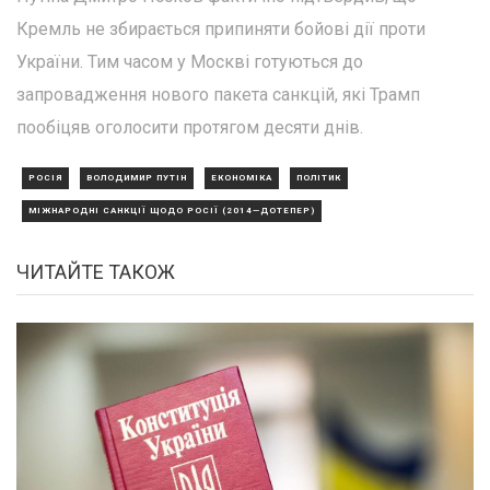
Кремль не збирається припиняти бойові дії проти
України. Тим часом у Москві готуються до
запровадження нового пакета санкцій, які Трамп
пообіцяв оголосити протягом десяти днів.
РОСІЯ
ВОЛОДИМИР ПУТІН
ЕКОНОМІКА
ПОЛІТИК
МІЖНАРОДНІ САНКЦІЇ ЩОДО РОСІЇ (2014—ДОТЕПЕР)
ЧИТАЙТЕ ТАКОЖ