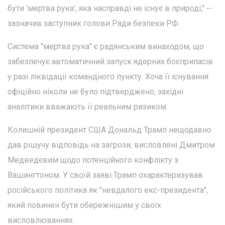
бути 'мертва рука', яка насправді не існує в природі," --
зазначив заступник голови Ради безпеки РФ.
Система "мертва рука" є радянським винаходом, що
забезпечує автоматичний запуск ядерних боєприпасів
у разі ліквідації командного пункту. Хоча її існування
офіційно ніколи не було підтверджено, західні
аналітики вважають її реальним ризиком.
Колишній президент США Дональд Трамп нещодавно
дав рішучу відповідь на загрози, висловлені Дмитром
Медведєвим щодо потенційного конфлікту з
Вашингтоном. У своїй заяві Трамп охарактеризував
російського політика як "невдалого екс-президента",
який повинен бути обережнішим у своїх
висловлюваннях.