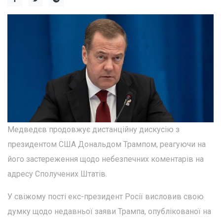
Медведєв продовжує дистанційну дискусію з
президентом США Дональдом Трампом, реагуючи на
його застереження щодо небезпечних коментарів на
адресу Сполучених Штатів.
У свіжому пості екс-президент Росії висловив свою
думку щодо недавньої заяви Трампа, опублікованої на