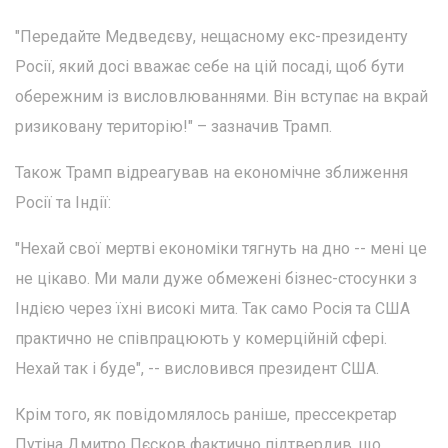
"Передайте Медведєву, нещасному екс-президенту
Росії, який досі вважає себе на цій посаді, щоб бути
обережним із висловлюваннями. Він вступає на вкрай
ризиковану територію!" – зазначив Трамп.
Також Трамп відреагував на економічне зближення
Росії та Індії:
"Нехай свої мертві економіки тягнуть на дно -- мені це
не цікаво. Ми мали дуже обмежені бізнес-стосунки з
Індією через їхні високі мита. Так само Росія та США
практично не співпрацюють у комерційній сфері.
Нехай так і буде", -- висловився президент США.
Крім того, як повідомлялось раніше, прессекретар
Путіна Дмитро Пєсков фактично підтвердив, що