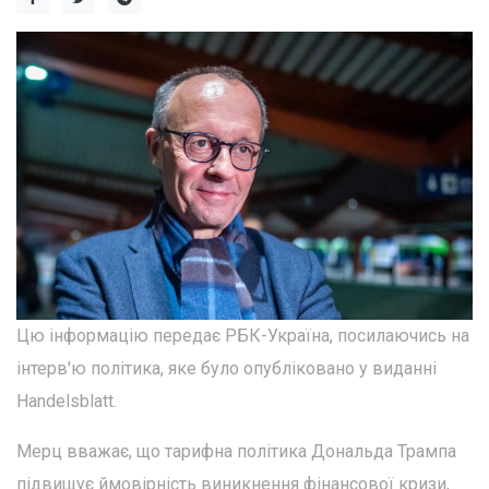
Цю інформацію передає РБК-Україна, посилаючись на
інтерв'ю політика, яке було опубліковано у виданні
Handelsblatt.
Мерц вважає, що тарифна політика Дональда Трампа
підвищує ймовірність виникнення фінансової кризи,