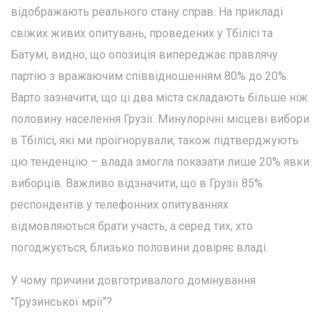
відображають реального стану справ. На прикладі
свіжих живих опитувань, проведених у Тбілісі та
Батумі, видно, що опозиція випереджає правлячу
партію з вражаючим співвідношенням 80% до 20%.
Варто зазначити, що ці два міста складають більше ніж
половину населення Грузії. Минулорічні місцеві вибори
в Тбілісі, які ми проігнорували, також підтверджують
цю тенденцію – влада змогла показати лише 20% явки
виборців. Важливо відзначити, що в Грузії 85%
респондентів у телефонних опитуваннях
відмовляються брати участь, а серед тих, хто
погоджується, близько половини довіряє владі.
У чому причини довготривалого домінування
"Грузинської мрії"?