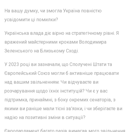
На вашу думку, чи змогла Україна повністю
усвідомити ці помилки?
Українська влада діє вірно на стратегічному рівні. Я
вражений майстерними кроками Володимира
Зеленського на Близькому Сході.
У 2023 році ви зазначали, що Сполучені Штати та
Європейський Союз могли б активніше працювати
над вашим звільненням. Чи відчуваєте ви
розчарування щодо їхніх інституцій? Чи є у вас
підтримка, принаймні, з боку окремих сенаторів, з
якими ви раніше мали тісні зв'язки, і чи зберігаєте ви
надію на позитивні зміни в ситуації?
Європарламент багато разів вимагав мого звільнення,