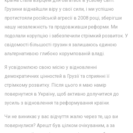
країна стала взірцем для багатьох в усьому світі.
Грузини віднайшли віру у свої сили, і ми успішно
протистояли російській агресії в 2008 році, зберігши
нашу незалежність та продовживши реформи. Ми
подолали корупцію і забезпечили стрімкий розвиток. У
свідомості більшості грузин я залишаюсь єдиною
альтернативою глибоко корумпованій владі.
Я усвідомлюю свою місію у відновленні
демократичних цінностей в Грузії та сприянні її
стрімкому розвитку. Після цього я маю намір
повернутися в Україну, щоб активно долучитися до
зусиль з відновлення та реформування країни.
Чи не виникає у вас відчуття жалю через те, що ви
повернулися? Арешт був цілком очікуваним, а за