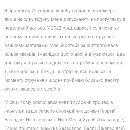
Я проводжу 23 години на добу в одиночній камері,
лише на одну годину мене випускають на прогулянку в
невеликий вольєр. У 2022 році, одразу після початку
повномасштабної війни, я став жертвою отруєння
важкими металами. Моя боротьба за життя тривала
кілька місяців, і наслідки цього досі відчуваються: два
дні тому я втратив свідомість і потребував реанімації.
Дивно, але за ці два дні я втратив все волосся. З
моменту отруєння я щодня приймаю близько десяти
різних лікарських засобів.
Місяць тому розпочався новий судовий процес, в
якому ви та ще семеро опозиційних діячів (Георгій
Вашадзе, Ніка Гварамія, Ніка Мелія, Зураб Джапарідзе,
Елене Хоштарія, Мамука Хазарадзе, Бадрі Джапарідзе)