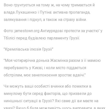
Воно грунтується на тому ж, на чому тримається й
влада Лукашенко і Путіна: активна пропаганда,
залякування і підкуп, а також на страху війни.
Фото: jamestown.org Антиурядові протести за участю' у
Тбілісі перед будівлею парламенту Грузії.
"Кремлівська ілюзія Грузії"
"Моя чотирирічна донька Жасмінка разом з її мамою
перебувають у Києві, і коли місто піддається
обстрілам, моє занепокоєння зростає вдвічі."
Чи можуть ваші особисті вчинки або помилки в
минулому бути серед факторів, що призвели до
нинішньої ситуації в Грузії? Які саме дії ви маєте на
увазі? Якщо б була можливість щось виправити, в яких