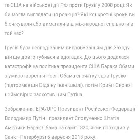
та США на військові дії РФ проти Грузії у 2008 році. Як
би могла виглядати ця реакція? Які конкретні кроки ви
б очікували або вимагали від міжнародної спільноти в
той час?
Грузія була несподіваним випробуванням для Заходу,
він ще довго губився в здогадах. До цього додалася
катастрофічна політика президента США Барака Обами
з умиротворення Росії. Обама спочатку здав Грузію
(підтримавши Бідзіну Іванішвілі), потім Крим і Сирію і
неймовірно заохотив цим Путіна.
Зображення: EPA/UPG Президент Російської Федерації
Володимир Путін і президент Сполучених Штатів
Америки Барак Обама на саміті G20, який проходив у
Санкт-Петербурзі 5 вересня 2013 року.