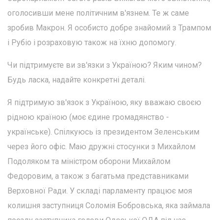
оголосивши мене політичним в'язнем. Те ж саме
зробив Макрон. Я особисто добре знайомий з Трампом
і Рубіо і розраховую також на їхню допомогу.
Чи підтримуєте ви зв'язки з Україною? Яким чином?
Будь ласка, надайте конкретні деталі.
Я підтримую зв'язок з Україною, яку вважаю своєю
рідною країною (моє єдине громадянство -
українське). Спілкуюсь із президентом Зеленським
через його офіс. Маю дружні стосунки з Михайлом
Подоляком та міністром оборони Михайлом
Федоровим, а також з багатьма представниками
Верховної Ради. У складі парламенту працює моя
колишня заступниця Соломія Бобровська, яка займала