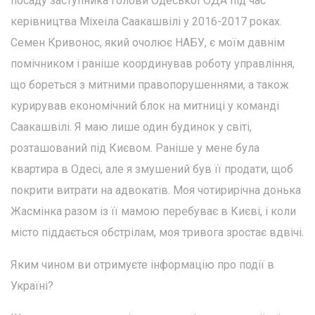
посаду заступника голови Одеської ОДА під час
керівництва Міхеіла Саакашвілі у 2016-2017 роках.
Семен Кривонос, який очолює НАБУ, є моїм давнім
помічником і раніше координував роботу управління,
що бореться з митними правопорушеннями, а також
курирував економічний блок на митниці у команді
Саакашвілі. Я маю лише один будинок у світі,
розташований під Києвом. Раніше у мене була
квартира в Одесі, але я змушений був її продати, щоб
покрити витрати на адвокатів. Моя чотирирічна донька
Жасмінка разом із її мамою перебуває в Києві, і коли
місто піддається обстрілам, моя тривога зростає вдвічі.
Яким чином ви отримуєте інформацію про події в
Україні?