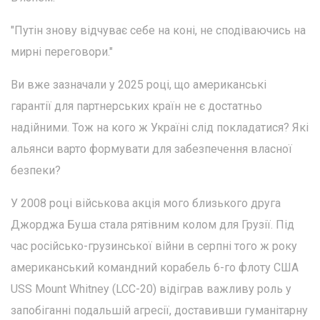
"Путін знову відчуває себе на коні, не сподіваючись на
мирні переговори."
Ви вже зазначали у 2025 році, що американські
гарантії для партнерських країн не є достатньо
надійними. Тож на кого ж Україні слід покладатися? Які
альянси варто формувати для забезпечення власної
безпеки?
У 2008 році військова акція мого близького друга
Джорджа Буша стала рятівним колом для Грузії. Під
час російсько-грузинської війни в серпні того ж року
американський командний корабель 6-го флоту США
USS Mount Whitney (LCC-20) відіграв важливу роль у
запобіганні подальшій агресії, доставивши гуманітарну