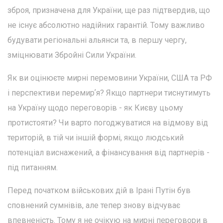
зброя, призначена для України, ще раз підтвердив, що
не існує абсолютно надійних гарантій. Тому важливо
будувати регіональні альянси та, в першу чергу,
зміцнювати Збройні Сили України.
Як ви оцінюєте мирні перемовини України, США та РФ
і перспективи перемирʼя? Якщо партнери тиснутимуть
на Україну щодо переговорів - як Києву цьому
протистояти? Чи варто погоджуватися на відмову від
територій, в тій чи іншій формі, якщо людський
потенціал виснажений, а фінансування від партнерів -
під питанням.
Перед початком військових дій в Ірані Путін був
сповнений сумнівів, але тепер знову відчуває
впевненість. Тому я не очікую на мирні переговори в