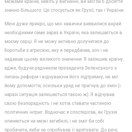
межами країни, навіть у вигнанні, ви могли б досягти
значно більшого. Це стосується як Грузії, так і України.
Мені дуже прикро, що мої навички виявилися вкрай
необхідними саме зараз в Україні, яка залишається в
моєму серці. Я не можу активно долучитися до
боротьби з агресією, яку я передбачав, хоч і не
надавав цьому великого значення. Я залишив країну,
адже, будучи радником президента Зеленського з
питань реформ і відчуваючи його підтримку, не міг
йому допомогти, оскільки уряд не прагнув до змін (і
наразі ситуація залишається такою ж). Я відчував
свою безпорадність і не хотів ставати частиною
політичних інтриг. Водночас я спостерігав, як Грузія
опиняється на межі загибелі, і не зміг би собі
пробачити, якби не спробував її врятувати. До речі,