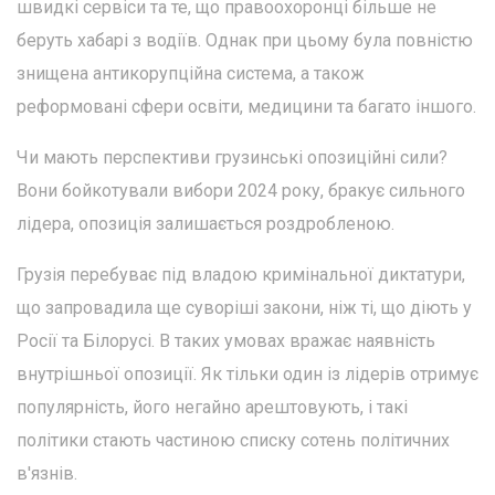
швидкі сервіси та те, що правоохоронці більше не
беруть хабарі з водіїв. Однак при цьому була повністю
знищена антикорупційна система, а також
реформовані сфери освіти, медицини та багато іншого.
Чи мають перспективи грузинські опозиційні сили?
Вони бойкотували вибори 2024 року, бракує сильного
лідера, опозиція залишається роздробленою.
Грузія перебуває під владою кримінальної диктатури,
що запровадила ще суворіші закони, ніж ті, що діють у
Росії та Білорусі. В таких умовах вражає наявність
внутрішньої опозиції. Як тільки один із лідерів отримує
популярність, його негайно арештовують, і такі
політики стають частиною списку сотень політичних
в'язнів.