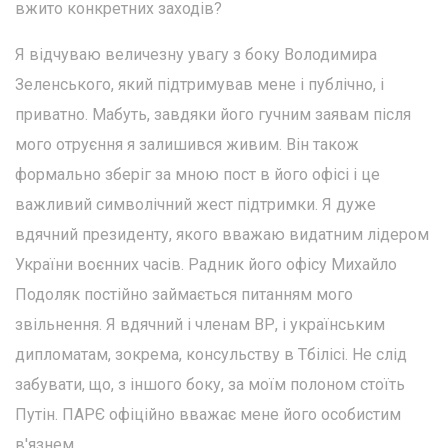
вжито конкретних заходів?
Я відчуваю величезну увагу з боку Володимира
Зеленського, який підтримував мене і публічно, і
приватно. Мабуть, завдяки його гучним заявам після
мого отруєння я залишився живим. Він також
формально зберіг за мною пост в його офісі і це
важливий символічний жест підтримки. Я дуже
вдячний президенту, якого вважаю видатним лідером
України воєнних часів. Радник його офісу Михайло
Подоляк постійно займається питанням мого
звільнення. Я вдячний і членам ВР, і українським
дипломатам, зокрема, консульству в Тбілісі. Не слід
забувати, що, з іншого боку, за моїм полоном стоїть
Путін. ПАРЄ офіційно вважає мене його особистим
в'язнем.