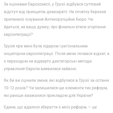
За оцінками Єврокомісії, у Грузії відбувся суттєвий
відступ від принципів демократії. На початку березня
припинило існування Антикорупційне бюро. Чи
йдеться, на вашу думку, про фінальні етапи згортання
євроінтеграції?
Грузія при мені була лідером і регіональним
ініціатором євроінтеграції. Після мене почався відкат, а
з переходом на відверто диктаторські методи
управління Європа виявилася зайвою.
Як би ви оцінили зміни, які відбулися в Грузії за останні
10-12 років? Чи залишилися ще елементи тих реформ,
які раніше вважалися прикладом для України?
Єдине, що вдалося зберегти з моїх реформ, — це