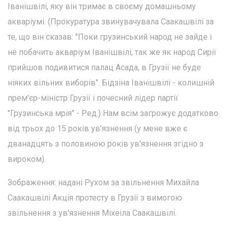
Іванішвілі, яку він тримає в своєму домашньому
акваріумі. (Прокуратура звинувачувала Саакашвілі за
те, що він сказав: "Поки грузинський народ не зайде і
не побачить акваріум Іванішвілі, так же як народ Сирії
прийшов подивитися палац Асада, в Грузії не буде
ніяких вільних виборів". Бідзіна Іванішвілі - колишній
прем'єр-міністр Грузії і почесний лідер партії
"Грузинська мрія" - Ред.) Нам всім загрожує додатково
від трьох до 15 років ув'язнення (у мене вже є
дванадцять з половиною років ув'язнення згідно з
вироком).
Зображення: надані Рухом за звільнення Михайла
Саакашвілі Акція протесту в Грузії з вимогою
звільнення з ув'язнення Міхеіла Саакашвілі.