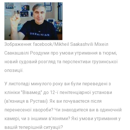
Зображення: facebook/Mikheil Saakashvili Міхеіл
Саакашвілі Роздуми про умови утримання в тюрмі,
новий судовий розгляд та перспективи грузинської
опозиції.
У листопаді минулого року ви були переведені з
клініки "Вівамед" до 12-ї пенітенціарної установи
(в'язниця в Руставі). Як ви почуваєтеся після
перенесеної хвороби? Чи знаходитеся ви в одиночній
камері, чи з іншими в'язнями? Які умови утримання у
вашій теперішній ситуації?