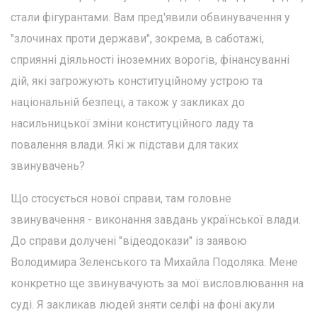
стали фігурантами. Вам пред'явили обвинувачення у
"злочинах проти держави", зокрема, в саботажі,
сприянні діяльності іноземних ворогів, фінансуванні
дій, які загрожують конституційному устрою та
національній безпеці, а також у закликах до
насильницької зміни конституційного ладу та
повалення влади. Які ж підстави для таких
звинувачень?
Що стосується нової справи, там головне
звинувачення - виконання завдань української влади.
До справи долучені "відеодокази" із заявою
Володимира Зеленського та Михайла Подоляка. Мене
конкретно ще звинувачують за мої висловлювання на
суді. Я закликав людей зняти селфі на фоні акули