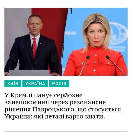
КИЇВ
УКРАЇНА
РОСІЯ
У Кремлі панує серйозне
занепокоєння через резонансне
рішення Навроцького, що стосується
України: які деталі варто знати.