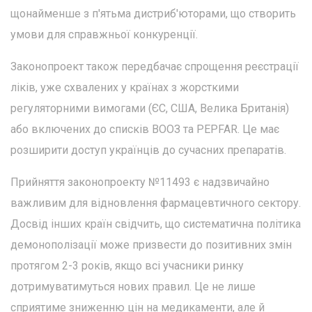
щонайменше з п'ятьма дистриб'юторами, що створить
умови для справжньої конкуренції.
Законопроект також передбачає спрощення реєстрації
ліків, уже схвалених у країнах з жорсткими
регуляторними вимогами (ЄС, США, Велика Британія)
або включених до списків ВООЗ та PEPFAR. Це має
розширити доступ українців до сучасних препаратів.
Прийняття законопроекту №11493 є надзвичайно
важливим для відновлення фармацевтичного сектору.
Досвід інших країн свідчить, що систематична політика
демонополізації може призвести до позитивних змін
протягом 2-3 років, якщо всі учасники ринку
дотримуватимуться нових правил. Це не лише
сприятиме зниженню цін на медикаменти, але й