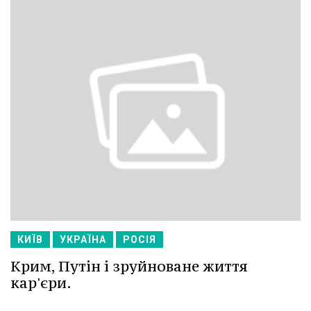
КИЇВ
УКРАЇНА
РОСІЯ
Крим, Путін і зруйноване життя
кар'єри.