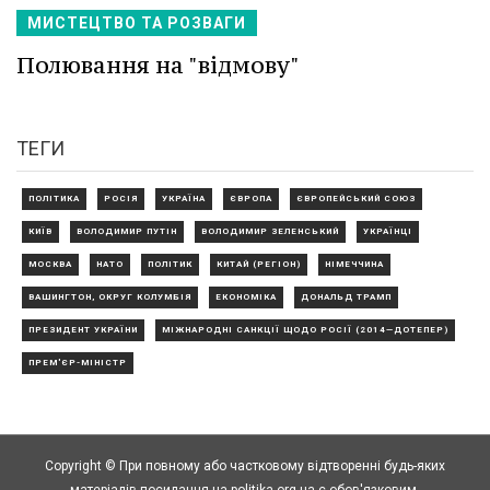
МИСТЕЦТВО ТА РОЗВАГИ
Полювання на "відмову"
ТЕГИ
ПОЛІТИКА
РОСІЯ
УКРАЇНА
ЄВРОПА
ЄВРОПЕЙСЬКИЙ СОЮЗ
КИЇВ
ВОЛОДИМИР ПУТІН
ВОЛОДИМИР ЗЕЛЕНСЬКИЙ
УКРАЇНЦІ
МОСКВА
НАТО
ПОЛІТИК
КИТАЙ (РЕГІОН)
НІМЕЧЧИНА
ВАШИНГТОН, ОКРУГ КОЛУМБІЯ
ЕКОНОМІКА
ДОНАЛЬД ТРАМП
ПРЕЗИДЕНТ УКРАЇНИ
МІЖНАРОДНІ САНКЦІЇ ЩОДО РОСІЇ (2014—ДОТЕПЕР)
ПРЕМ'ЄР-МІНІСТР
Copyright © При повному або частковому відтворенні будь-яких