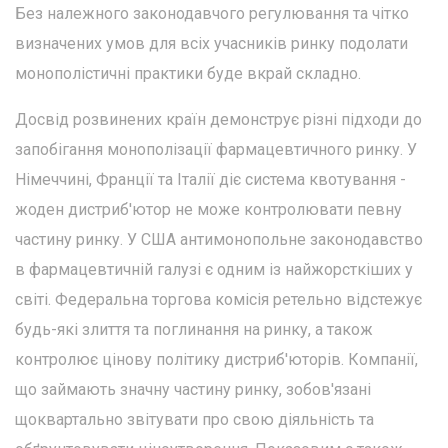
Без належного законодавчого регулювання та чітко
визначених умов для всіх учасників ринку подолати
монополістичні практики буде вкрай складно.
Досвід розвинених країн демонструє різні підходи до
запобігання монополізації фармацевтичного ринку. У
Німеччині, Франції та Італії діє система квотування -
жоден дистриб'ютор не може контролювати певну
частину ринку. У США антимонопольне законодавство
в фармацевтичній галузі є одним із найжорсткіших у
світі. Федеральна торгова комісія ретельно відстежує
будь-які злиття та поглинання на ринку, а також
контролює цінову політику дистриб'юторів. Компанії,
що займають значну частину ринку, зобов'язані
щоквартально звітувати про свою діяльність та