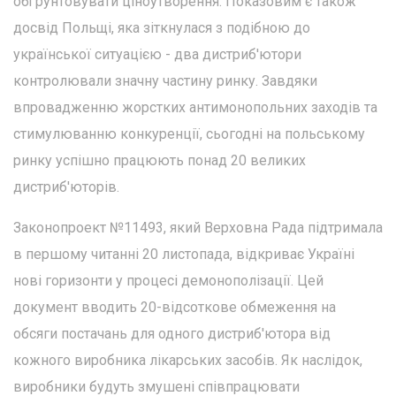
обґрунтовувати ціноутворення. Показовим є також
досвід Польщі, яка зіткнулася з подібною до
української ситуацією - два дистриб'ютори
контролювали значну частину ринку. Завдяки
впровадженню жорстких антимонопольних заходів та
стимулюванню конкуренції, сьогодні на польському
ринку успішно працюють понад 20 великих
дистриб'юторів.
Законопроект №11493, який Верховна Рада підтримала
в першому читанні 20 листопада, відкриває Україні
нові горизонти у процесі демонополізації. Цей
документ вводить 20-відсоткове обмеження на
обсяги постачань для одного дистриб'ютора від
кожного виробника лікарських засобів. Як наслідок,
виробники будуть змушені співпрацювати