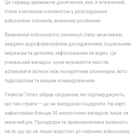
Це справді вражаюче досягнення, яке, я впевнений,
стане ключовим елементом у розслідуванні
військових злочинів, вчинених росіянами.
Виявлення військового злочинця стало можливим
завдяки аудіофорензійним дослідженням, соціальним
мережам та деталям, зафіксованим на відео. Це
унікальний випадок, коли журналісти змогли
встановити зв'язок між конкретним злочинцем, його
підрозділом та вищим командуванням.
Financial Times зібрав свідчення, які підтверджують,
що такі страти — це не випадкові інциденти. На карті
зафіксовано більше 30 аналогічних випадків лише за
минулий рік. Прокурори та правозахисники вказують
на те, що це не лише жорстокі дії окремих військових,