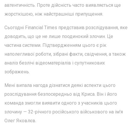
автентичність. Проте дійсність часто виявляється ще
жорсткішою, ніж найстрашніші припущення.
Сьогодні Financial Times представив розслідування, яке
доводить, що це не лише поодинокий злочин. Це
частина системи. Підтвердженням цього є рік
наполегливої роботи, зібрані факти, свідчення, а також
аналіз безлічі відеоматеріалів і супутникових
зображень.
Мені випала нагода дізнатися деякі аспекти цього
розслідування безпосередньо від Криса. Він і його
команда змогли виявити одного з учасників цього
злочину — 32-річного російського військового на ім'я
Олег Яковлєв.