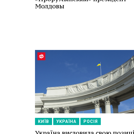
Молдовы
КИЇВ
УКРАЇНА
РОСІЯ
Україна висловила свою позиц