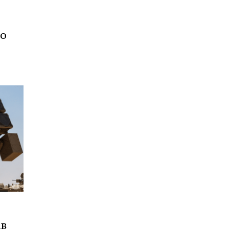
до
ав