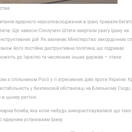
ства.
итання ядерного нерозповсюдження в Ірані, тривали багат
татів. Ще навесні Сполучені Штати звертали увагу Ірану на
нструктивних дій. Як зазначає Міністерство закордонних сп
також його постійна деструктивна політика, що підриває
ожість до Ізраїлю та численних інших держав — стали
ран є спільником Росії у її агресивних діях проти України. К
нестабільність у безпековій обстановці на Близькому Сході,
в цьому регіоні.
еарна бомба, яка коли-небудь використовувалася: що таке
о ядерним установкам Ірану.