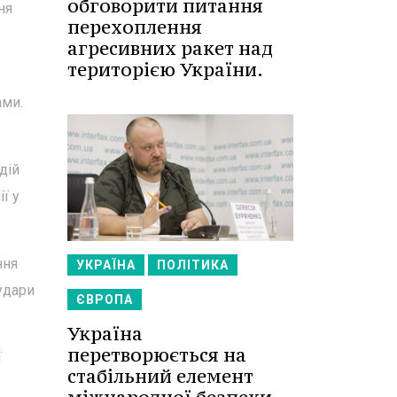
обговорити питання
ня
перехоплення
агресивних ракет над
територією України.
ами.
дій
ї у
ння
УКРАЇНА
ПОЛІТИКА
удари
ЄВРОПА
Україна
перетворюється на
ї
стабільний елемент