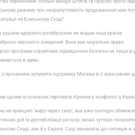
о переконане: спільні заходи Штатів та Ізраїлю проти яд
ранському режиму про неприпустимість продовження ним пол
итуації на Близькому Сході".
іту рушієм ядерного роззброєння, як жодна інша країна
і зброєю масового знищення. Вона має моральне право
ерної програми сприятиме підвищенню безпеки не лише в р
начається в заяві.
 з проханням зупинити підтримку Москви в її агресивних д
пає одним із основних партнерів Кремля у конфлікті з Укра
на на принципі 'миру через силу', яка вже сьогодні обмежу
чних дій та дестабілізації регіону, може суттєво посилити
кому Сході, але й у Європі. Слід зазначити, що ситуація в