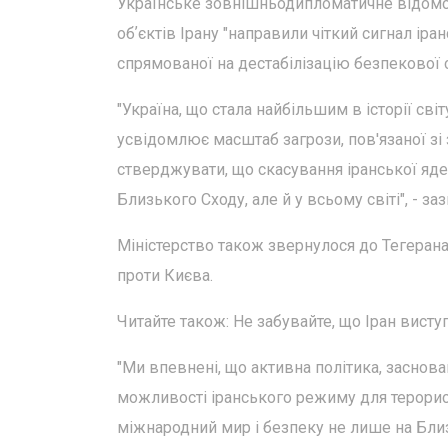
Українське зовнішньодипломатичне відомств
обʼєктів Ірану "направили чіткий сигнал і
спрямованої на дестабілізацію безпекової с
"Україна, що стала найбільшим в історії св
усвідомлює масштаб загрози, пов'язаної з
стверджувати, що скасування іранської яд
Близького Сходу, але й у всьому світі", - заз
Міністерство також звернулося до Тегерана
проти Києва.
Читайте також: Не забувайте, що Іран висту
"Ми впевнені, що активна політика, заснова
можливості іранського режиму для терористи
міжнародний мир і безпеку не лише на Близь