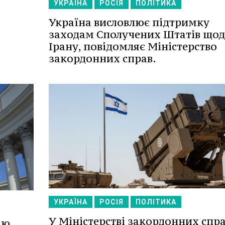
УКРАЇНА
РОСІЯ
ПОЛІТИКА
Україна висловлює підтримку
заходам Сполучених Штатів що
Ірану, повідомляє Міністерство
закордонних справ.
УКРАЇНА
РОСІЯ
ПОЛІТИКА
У Міністерстві закордонних спр
ію