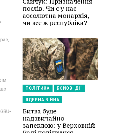
Сайчук: Призначення
послів. Чи є у нас
абсолютна монархія,
чи все ж республіка?
о
рав,
рім
ПОЛІТИКА
БОЙОВІ ДІЇ
 що
ЯДЕРНА ВІЙНА
Битва буде
 GBU-
надзвичайно
запеклою: у Верховній
Раді поділилися