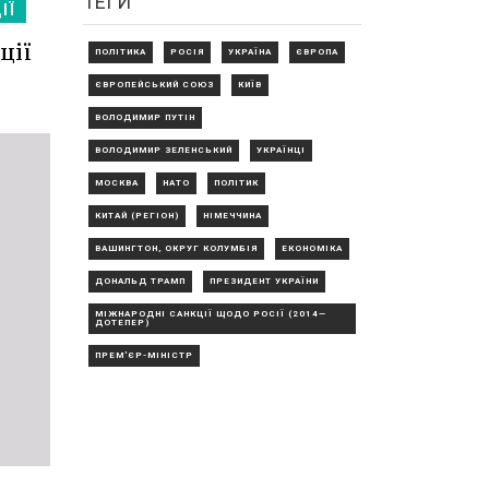
ТЕГИ
ІЇ
ції
ПОЛІТИКА
РОСІЯ
УКРАЇНА
ЄВРОПА
ЄВРОПЕЙСЬКИЙ СОЮЗ
КИЇВ
ВОЛОДИМИР ПУТІН
ВОЛОДИМИР ЗЕЛЕНСЬКИЙ
УКРАЇНЦІ
МОСКВА
НАТО
ПОЛІТИК
КИТАЙ (РЕГІОН)
НІМЕЧЧИНА
ВАШИНГТОН, ОКРУГ КОЛУМБІЯ
ЕКОНОМІКА
ДОНАЛЬД ТРАМП
ПРЕЗИДЕНТ УКРАЇНИ
МІЖНАРОДНІ САНКЦІЇ ЩОДО РОСІЇ (2014—
ДОТЕПЕР)
ПРЕМ'ЄР-МІНІСТР