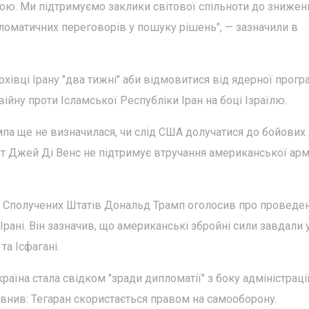
ою. Ми підтримуємо заклики світової спільноти до знижен
ломатичних переговорів у пошуку рішень", — зазначили в
хівці Ірану "два тижні" аби відмовитися від ядерної прогр
війну проти Ісламської Республіки Іран на боці Ізраїлю.
па ще не визначилася, чи слід США долучатися до бойових 
нт Джей Ді Венс не підтримує втручання американської армі
нт Сполучених Штатів Дональд Трамп оголосив про проведе
рані. Він зазначив, що американські збройні сили завдали 
та Ісфагані.
раїна стала свідком "зради дипломатії" з боку адміністраці
внив: Тегаран скористається правом на самооборону.