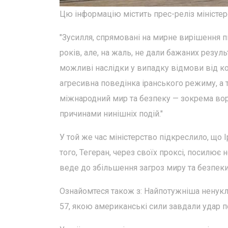
Цю інформацію містить прес-реліз міністер
"Зусилля, спрямовані на мирне вирішення п
років, але, на жаль, не дали бажаних резуль
можливі наслідки у випадку відмови від ко
агресивна поведінка іранського режиму, а 
міжнародний мир та безпеку — зокрема вор
причинами нинішніх подій."
У той же час міністерство підкреслило, що І
того, Тегеран, через своїх проксі, посилює 
веде до збільшення загроз миру та безпеки 
Ознайомтеся також з: Найпотужніша ненукл
57, якою американські сили завдали удар п