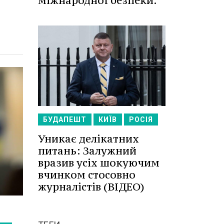
міжнародної безпеки.
БУДАПЕШТ
КИЇВ
РОСІЯ
Уникає делікатних
питань: Залужний
вразив усіх шокуючим
вчинком стосовно
журналістів (ВІДЕО)