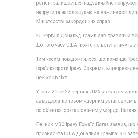
регіоні залишається надзвичайно напружен
напруги та наголошуємо на важливості дип
Міністерстві закордонних справ.
20 червня Дональд Трамп дав правлячій вер
До того часу США нібито не вступатимуть у 
Тим часом повідомлялося, що команда Трам
Ізраїлю проти Ірану. Зокрема, віцепрезиде
цей конфлікт.
У ніч з 21 на 22 червня 2025 року президе
авіаударів по трьом ядерним установкам в І
по об'єктах, розташованим у Фордо, Натанзі 
Речник МЗС Ірану Есмаїл Багає заявив, що к
президента США Дональда Трампа. Він запе