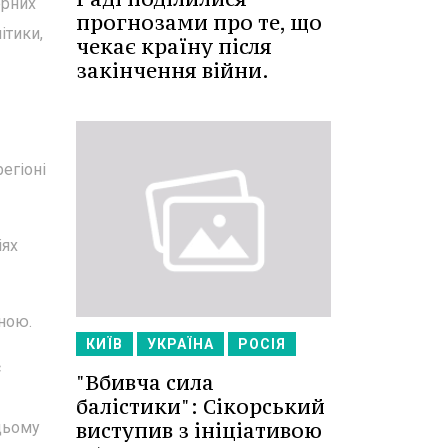
ерних
прогнозами про те, що
ітики,
чекає країну після
закінчення війни.
егіоні
іях
їною.
КИЇВ
УКРАЇНА
РОСІЯ
є
"Вбивча сила
балістики": Сікорський
виступив з ініціативою
 цьому