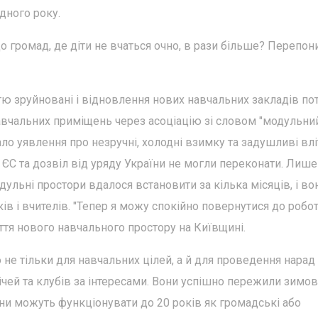
дного року.
 громад, де діти не вчаться очно, в рази більше? Перепони
тю зруйновані і відновлення нових навчальних закладів по
авчальних приміщень через асоціацію зі словом "модульний
о уявлення про незручні, холодні взимку та задушливі влі
 ЄС та дозвіл від уряду України не могли переконати. Лише
одульні простори вдалося встановити за кілька місяців, і во
ів і вчителів. "Тепер я можу спокійно повернутися до роботи
ття нового навчального простору на Київщині.
е тільки для навчальних цілей, а й для проведення нарад
ічей та клубів за інтересами. Вони успішно пережили зимо
 вони можуть функціонувати до 20 років як громадські або