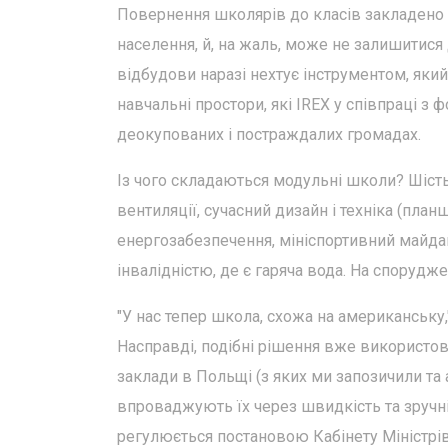
Повернення школярів до класів закладено в
населення, й, на жаль, може не залишитися 
відбудови наразі нехтує інструментом, який
навчальні простори, які IREX у співпраці з
деокупованих і постраждалих громадах.
Із чого складаються модульні школи? Шість 
вентиляції, сучасний дизайн і техніка (план
енергозабезпечення, мініспортивний майдан
інвалідністю, де є гаряча вода. На спорудже
"У нас тепер школа, схожа на американську,
Насправді, подібні рішення вже використов
заклади в Польщі (з яких ми запозичили та 
впроваджують їх через швидкість та зручні
регулюється постановою Кабінету Міністрів