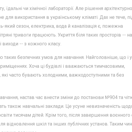
, їдальні чи хімічної лабораторії. Але рішення архітектурн
 для використання в українському кліматі. Дах не тече, п
-який сезон, електрика, вода й каналізація є, пожежна
ітряні тривоги працюють. Укриття біля таких просторів -- на
 виходи -- з кожного класу.
таких безпечних умов для навчання. Найголовніше, що і уч
риміщеннях. Хоча ці будівлі і вважаються тимчасовими,
 які часто бувають холодними, важкодоступними та без
авчання, настав час внести зміни до постанови №904 та чіт
ать також навчальні заклади. Це усуне невизначеність щод
освіти тисячам дітей. Крім того, після завершення воєнного 
я відновлення шкіл та інших публічних установ. Таким чин