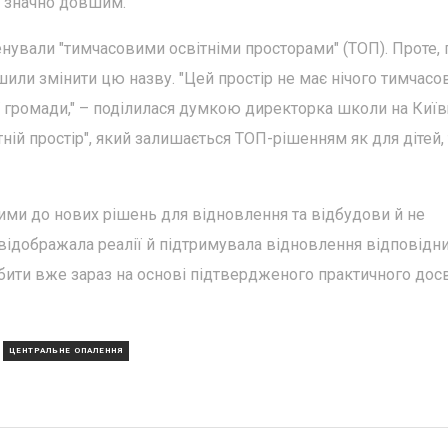
ти значно довшим.
енували "тимчасовими освітніми просторами" (ТОП). Проте, 
или змінити цю назву. "Цей простір не має нічого тимчасо
 громади," – поділилася думкою директорка школи на Київ
ній простір", який залишається ТОП-рішенням як для дітей, 
тими до нових рішень для відновлення та відбудови й не
 відображала реалії й підтримувала відновлення відповідн
бити вже зараз на основі підтвердженого практичного досв
ЦЕНТРАЛЬНЕ ОПАЛЕННЯ