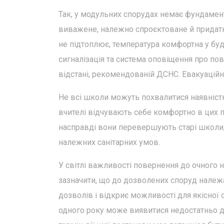
Так, у модульних спорудах немає фундаменту
виважене, належно спроєктоване й придатне
не підтоплює, температура комфортна у будь
сигналізація та система оповіщення про пов
відстані, рекомендованій ДСНС. Евакуаційні
Не всі школи можуть похвалитися наявністю 
вчителі відчувають себе комфортно в цих п
насправді вони перевершують старі школи,
належних санітарних умов.
У світлі важливості повернення до очного н
зазначити, що до дозволених споруд належ
дозволів і відкриє можливості для якісної 
одного року може виявитися недостатньо дл