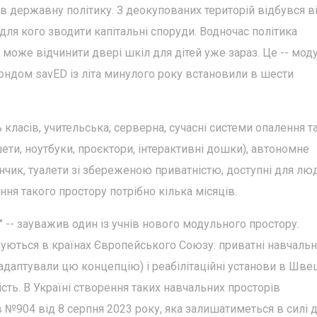
 державну політику. З деокупованих територій відбувся ві
для кого зводити капітальні споруди. Водночас політика
 може відчинити двері шкіл для дітей уже зараз. Це -- мод
 фондом savED із літа минулого року встановили в шести
класів, учительська, cерверна, сучасні системи опалення т
шети, ноутбуки, проєктори, інтерактивні дошки), автономне
чик, туалети зі збереженою приватністю, доступні для лю
ння такого простору потрібно кілька місяців.
" -- зауважив один із учнів нового модульного простору.
уються в країнах Європейського Союзу: приватні навчальн
адаптували цю концепцію) і реабілітаційні установи в Швец
сть. В Україні створення таких навчальних просторів
 №904 від 8 серпня 2023 року, яка залишатиметься в силі 