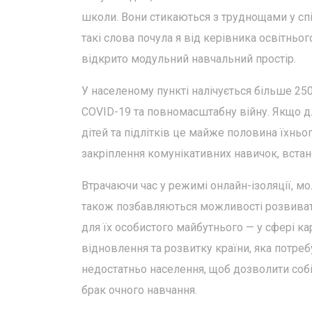
школи. Вони стикаються з труднощами у спі
такі слова почула я від керівника освітнього
відкрито модульний навчальний простір.
У населеному пункті налічується більше 250
COVID-19 та повномасштабну війну. Якщо для
дітей та підлітків це майже половина їхньо
закріплення комунікативних навичок, встан
Втрачаючи час у режимі онлайн-ізоляції, мо
також позбавляються можливості розвивати
для їх особистого майбутнього — у сфері кар
відновлення та розвитку країни, яка потреб
недостатньо населення, щоб дозволити собі 
брак очного навчання.