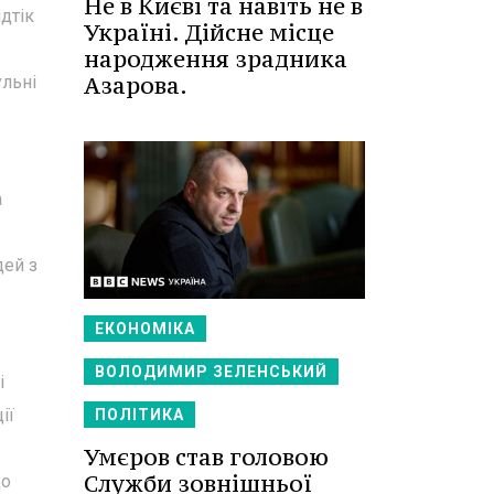
Не в Києві та навіть не в
дтік
Україні. Дійсне місце
народження зрадника
Азарова.
ульні
а
дей з
ЕКОНОМІКА
ВОЛОДИМИР ЗЕЛЕНСЬКИЙ
і
ії
ПОЛІТИКА
Умєров став головою
Служби зовнішньої
до