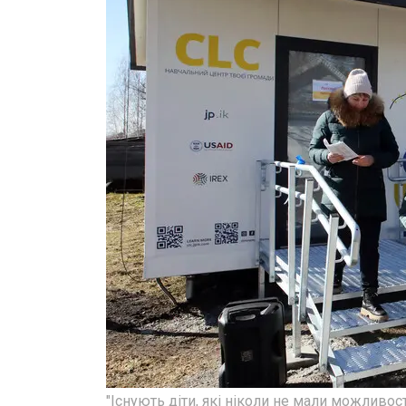
"Існують діти, які ніколи не мали можливос