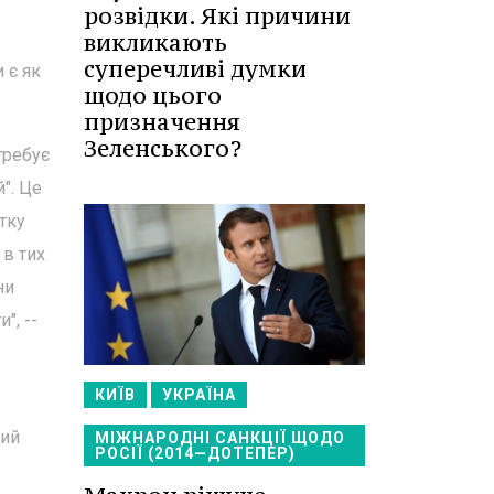
розвідки. Які причини
викликають
суперечливі думки
 є як
щодо цього
призначення
Зеленського?
требує
". Це
тку
 в тих
ни
", --
КИЇВ
УКРАЇНА
вий
МІЖНАРОДНІ САНКЦІЇ ЩОДО
РОСІЇ (2014—ДОТЕПЕР)