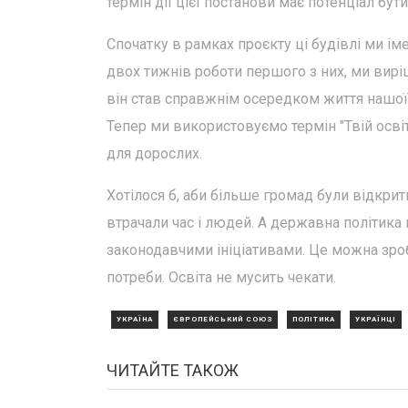
термін дії цієї постанови має потенціал бу
Спочатку в рамках проєкту ці будівлі ми ім
двох тижнів роботи першого з них, ми виріш
він став справжнім осередком життя нашої
Тепер ми використовуємо термін "Твій освіт
для дорослих.
Хотілося б, аби більше громад були відкри
втрачали час і людей. А державна політика
законодавчими ініціативами. Це можна зро
потреби. Освіта не мусить чекати.
УКРАЇНА
ЄВРОПЕЙСЬКИЙ СОЮЗ
ПОЛІТИКА
УКРАЇНЦІ
ЧИТАЙТЕ ТАКОЖ