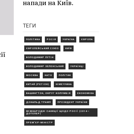
напади на Київ.
ТЕГИ
ПОЛІТИКА
РОСІЯ
УКРАЇНА
ЄВРОПА
ЄВРОПЕЙСЬКИЙ СОЮЗ
КИЇВ
ії
ВОЛОДИМИР ПУТІН
ВОЛОДИМИР ЗЕЛЕНСЬКИЙ
УКРАЇНЦІ
МОСКВА
НАТО
ПОЛІТИК
КИТАЙ (РЕГІОН)
НІМЕЧЧИНА
ВАШИНГТОН, ОКРУГ КОЛУМБІЯ
ЕКОНОМІКА
ДОНАЛЬД ТРАМП
ПРЕЗИДЕНТ УКРАЇНИ
МІЖНАРОДНІ САНКЦІЇ ЩОДО РОСІЇ (2014—
ДОТЕПЕР)
ПРЕМ'ЄР-МІНІСТР