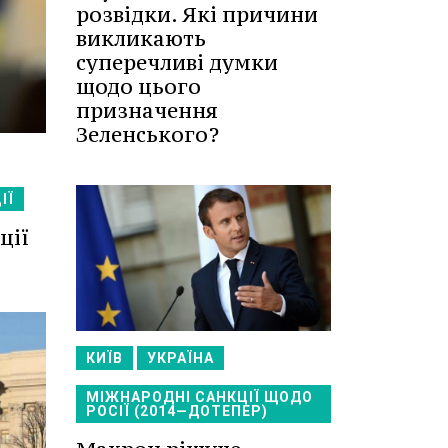
розвідки. Які причини
викликають
суперечливі думки
щодо цього
призначення
Зеленського?
ІЇ
ції
КИЇВ
УКРАЇНА
МІЖНАРОДНІ САНКЦІЇ ЩОДО
РОСІЇ (2014—ДОТЕПЕР)