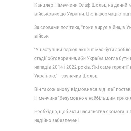
Канцлер Німеччини Олаф Шольц на даний м
військових до України. Цю інформацію під
За словами політика, "поки вирує війна, в У
військ.
"У наступний період акцент має бути зробле
стадії обговорення, аби Україна могла бути
нападів 2014 і 2022 років. Які саме гаранті
Україною," - зазначив Шольц.
Він також знову відмовився від ідеї постав
Німеччина "безумовно є найбільшим прихил
Необхідно, щоб акти насильства якомога ш
надійно забезпечені.