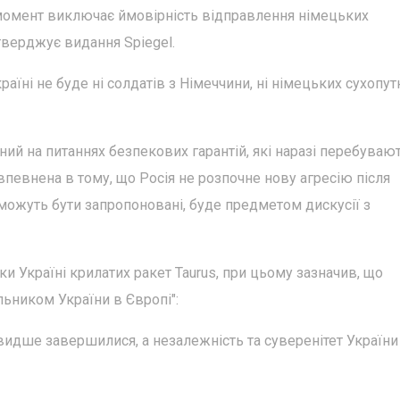
омент виключає ймовірність відправлення німецьких
тверджує видання Spiegel.
країні не буде ні солдатів з Німеччини, ні німецьких сухопут
ний на питаннях безпекових гарантій, які наразі перебувают
 впевнена в тому, що Росія не розпочне нову агресію після
ї можуть бути запропоновані, буде предметом дискусії з
ки Україні крилатих ракет Taurus, при цьому зазначив, що
ьником України в Європі":
видше завершилися, а незалежність та суверенітет України