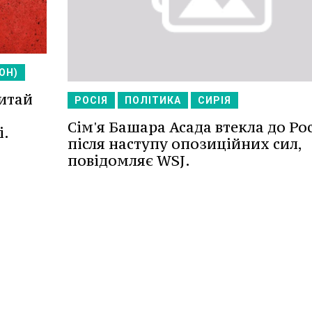
ОН)
Китай
РОСІЯ
ПОЛІТИКА
СИРІЯ
Сім'я Башара Асада втекла до Рос
і.
після наступу опозиційних сил,
повідомляє WSJ.