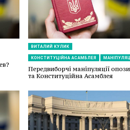
ВИТАЛИЙ КУЛИК
КОНСТИТУЦІЙНА АСАМБЛЕЯ
МАНІПУЛЯЦ
ев?
Передвиборчі маніпуляції опози
та Конституційна Асамблея