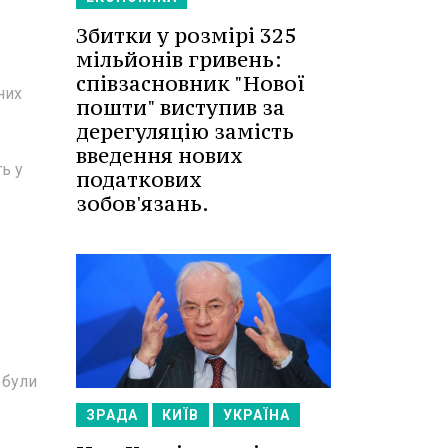
Збитки у розмірі 325
мільйонів гривень:
співзасновник "Нової
них
пошти" виступив за
дерегуляцію замість
введення нових
ь у
податкових
зобов'язань.
 були
ЗРАДА
КИЇВ
УКРАЇНА