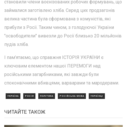
становили члени воєнізованих робочих формувань, що
займалися заготівлею хліба. Серед цих продзагонів
велика частина була сформована з комуністів, які
прибули з Росії. Таким чином, з голодуючої України
"освободители" вивезли до Росії близько 20 мільйонів
пудів хліба.
І пам’ятаємо, що справжня ІСТОРІЯ УКРАЇНИ є
ключовим елементом нашої ПЕРЕМОГИ над
російськими загарбниками, які завжди були
споконвічними вбивцями, варварами та мародерами.
УКРАЇНА
РОСІЯ
ПОЛІТИКА
РОСІЙСЬКА МОВА
УКРАЇНЦІ
ЧИТАЙТЕ ТАКОЖ