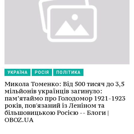
УКРАЇНА
РОСІЯ
ПОЛІТИКА
Микола Томенко: Від 500 тисяч до 3,5
мільйонів українців загинуло:
пам’ятаймо про Голодомор 1921-1923
років, пов'язаний із Леніном та
більшовицькою Росією -- Блоги |
OBOZ.UA