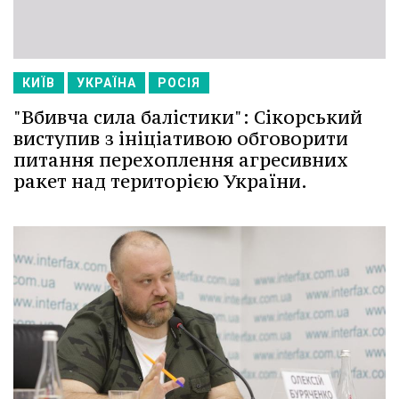
КИЇВ
УКРАЇНА
РОСІЯ
"Вбивча сила балістики": Сікорський
виступив з ініціативою обговорити
питання перехоплення агресивних
ракет над територією України.