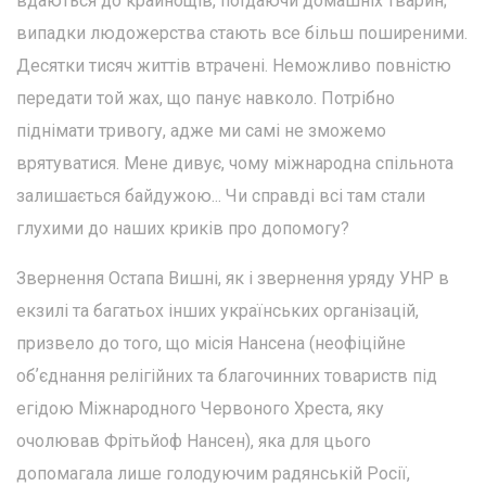
вдаються до крайнощів, поїдаючи домашніх тварин;
випадки людожерства стають все більш поширеними.
Десятки тисяч життів втрачені. Неможливо повністю
передати той жах, що панує навколо. Потрібно
піднімати тривогу, адже ми самі не зможемо
врятуватися. Мене дивує, чому міжнародна спільнота
залишається байдужою... Чи справді всі там стали
глухими до наших криків про допомогу?
Звернення Остапа Вишні, як і звернення уряду УНР в
екзилі та багатьох інших українських організацій,
призвело до того, що місія Нансена (неофіційне
обʼєднання релігійних та благочинних товариств під
егідою Міжнародного Червоного Хреста, яку
очолював Фрітьйоф Нансен), яка для цього
допомагала лише голодуючим радянській Росії,