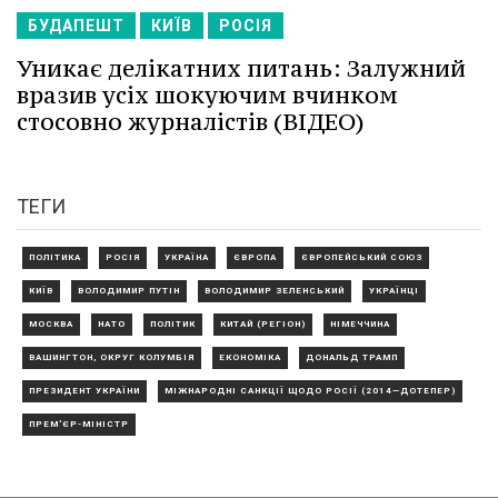
БУДАПЕШТ
КИЇВ
РОСІЯ
Уникає делікатних питань: Залужний
вразив усіх шокуючим вчинком
стосовно журналістів (ВІДЕО)
ТЕГИ
ПОЛІТИКА
РОСІЯ
УКРАЇНА
ЄВРОПА
ЄВРОПЕЙСЬКИЙ СОЮЗ
КИЇВ
ВОЛОДИМИР ПУТІН
ВОЛОДИМИР ЗЕЛЕНСЬКИЙ
УКРАЇНЦІ
МОСКВА
НАТО
ПОЛІТИК
КИТАЙ (РЕГІОН)
НІМЕЧЧИНА
ВАШИНГТОН, ОКРУГ КОЛУМБІЯ
ЕКОНОМІКА
ДОНАЛЬД ТРАМП
ПРЕЗИДЕНТ УКРАЇНИ
МІЖНАРОДНІ САНКЦІЇ ЩОДО РОСІЇ (2014—ДОТЕПЕР)
ПРЕМ'ЄР-МІНІСТР