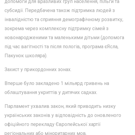
допомоги для вразливих груп населення, пільги та
субсидії. Передбачена також підтримка людей з
інвалідністю та сприяння демографічному розвитку,
зокрема через комплексну підтримку сімей з
новонародженими та маленькими дітьми (допомога
під час вагітності та після пологів, програма єЯсла,
Пакунок школяра).
Захист у прикордонних зонах.
Вперше було закладено 1 мільярд гривень на
облаштування укриттів у дитячих садках.
Парламент ухвалив закон, який приводить низку
українських законів у відповідність до оновленого
офіційного перекладу Європейської хартії
регіональних або міноритарних мов.