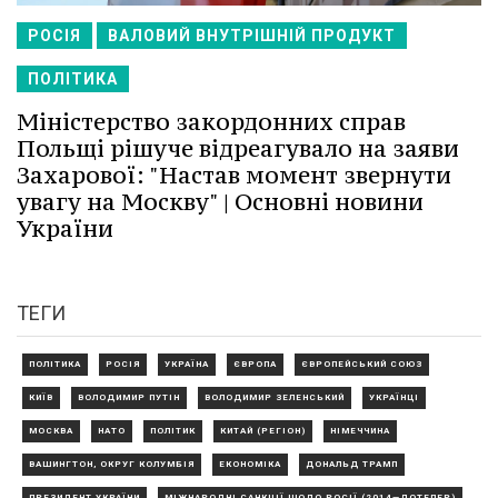
РОСІЯ
ВАЛОВИЙ ВНУТРІШНІЙ ПРОДУКТ
ПОЛІТИКА
Міністерство закордонних справ
Польщі рішуче відреагувало на заяви
Захарової: "Настав момент звернути
увагу на Москву" | Основні новини
України
ТЕГИ
ПОЛІТИКА
РОСІЯ
УКРАЇНА
ЄВРОПА
ЄВРОПЕЙСЬКИЙ СОЮЗ
КИЇВ
ВОЛОДИМИР ПУТІН
ВОЛОДИМИР ЗЕЛЕНСЬКИЙ
УКРАЇНЦІ
МОСКВА
НАТО
ПОЛІТИК
КИТАЙ (РЕГІОН)
НІМЕЧЧИНА
ВАШИНГТОН, ОКРУГ КОЛУМБІЯ
ЕКОНОМІКА
ДОНАЛЬД ТРАМП
ПРЕЗИДЕНТ УКРАЇНИ
МІЖНАРОДНІ САНКЦІЇ ЩОДО РОСІЇ (2014—ДОТЕПЕР)