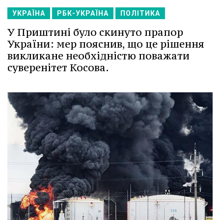
УКРАЇНА
РБК-УКРАЇНА
ПОЛІТИКА
У Приштині було скинуто прапор
України: мер пояснив, що це рішення
викликане необхідністю поважати
суверенітет Косова.