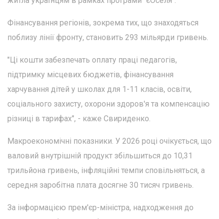
житла українцям в рамках програми "єОселя".
Фінансування регіонів, зокрема тих, що знаходяться
поблизу лінії фронту, становить 293 мільярди гривень.
"Ці кошти забезпечать оплату праці педагогів,
підтримку місцевих бюджетів, фінансування
харчування дітей у школах для 1-11 класів, освіти,
соціального захисту, охорони здоров'я та компенсацію
різниці в тарифах", - каже Свириденко.
Макроекономічні показники. У 2026 році очікується, що
валовий внутрішній продукт збільшиться до 10,31
трильйона гривень, інфляційні темпи сповільняться, а
середня заробітна плата досягне 30 тисяч гривень.
За інформацією прем'єр-міністра, надходження до