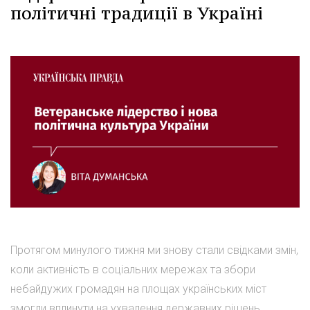
політичні традиції в Україні
Протягом минулого тижня ми знову стали свідками змін,
коли активність в соціальних мережах та збори
небайдужих громадян на площах українських міст
змогли вплинути на ухвалення державних рішень