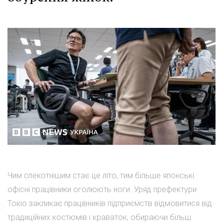
Чим спекотнішим стає це літо, тим більше японські
офісні працівники оголюють ноги. Уряд префектури
Токіо закликає працівників підприємств відмовитися від
традиційних костюмів і краваток, обираючи більш