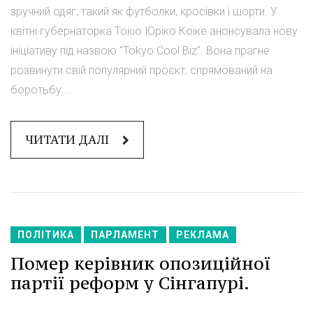
зручний одяг, такий як футболки, кросівки і шорти. У
квітні губернаторка Токіо Юріко Коїке анонсувала нову
ініціативу під назвою "Tokyo Cool Biz". Вона прагне
розвинути свій популярний проєкт, спрямований на
боротьбу...
ЧИТАТИ ДАЛІ
ПОЛІТИКА
ПАРЛАМЕНТ
РЕКЛАМА
Помер керівник опозиційної
партії реформ у Сінгапурі.