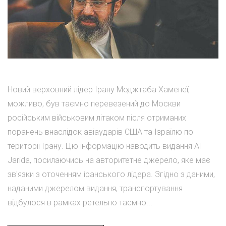
Новий верховний лідер Ірану Моджтаба Хаменеї,
можливо, був таємно перевезений до Москви
російським військовим літаком після отриманих
поранень внаслідок авіаударів США та Ізраїлю по
території Ірану. Цю інформацію наводить видання Al
Jarida, посилаючись на авторитетне джерело, яке має
зв'язки з оточенням іранського лідера. Згідно з даними,
наданими джерелом видання, транспортування
відбулося в рамках ретельно таємно...