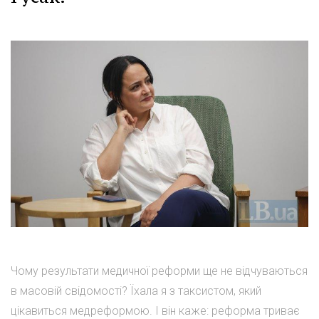
Чому результати медичної реформи ще не відчуваються
в масовій свідомості? Їхала я з таксистом, який
цікавиться медреформою. І він каже: реформа триває