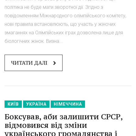
політика не буде мати зворотної дії. Згідно з
повідомленням Міжнародного олімпійського комітету,
нові правила встановлюють, що участь у жіночих
змаганнях на Олімпійських іграх дозволена лише для
біологічних жінок. Визна...
ЧИТАТИ ДАЛІ
КИЇВ
УКРАЇНА
НІМЕЧЧИНА
Боксував, аби залишити СРСР,
відмовився від зміни
українського громадянства і