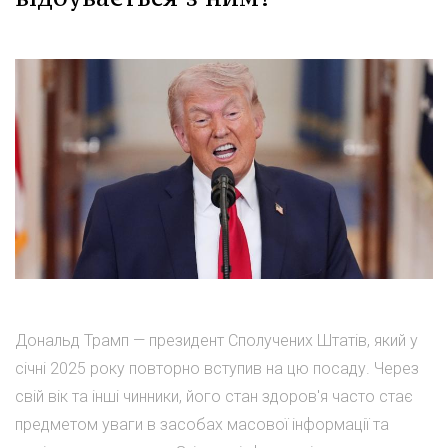
Дональд Трамп — президент Сполучених Штатів, який у
січні 2025 року повторно вступив на цю посаду. Через
свій вік та інші чинники, його стан здоров'я часто стає
предметом уваги в засобах масової інформації та