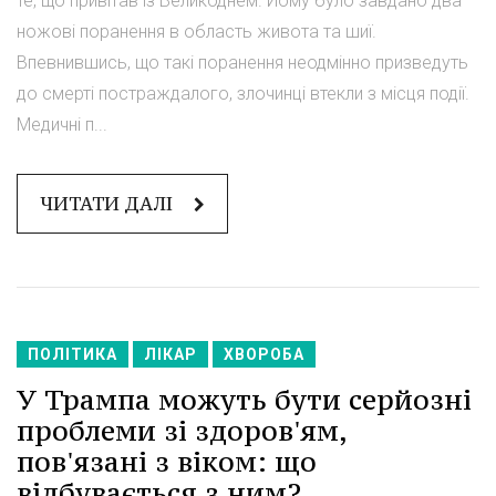
те, що привітав із Великоднем. Йому було завдано два
ножові поранення в область живота та шиї.
Впевнившись, що такі поранення неодмінно призведуть
до смерті постраждалого, злочинці втекли з місця події.
Медичні п...
ЧИТАТИ ДАЛІ
ПОЛІТИКА
ЛІКАР
ХВОРОБА
У Трампа можуть бути серйозні
проблеми зі здоров'ям,
пов'язані з віком: що
відбувається з ним?