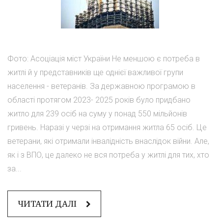
Фото: Асоціація міст України Не меншою є потреба в
житлі й у представників ще однієї важливої групи
населення - ветеранів. За державною програмою в
області протягом 2023- 2025 років було придбано
житло для 239 осіб на суму у понад 550 мільйонів
гривень. Наразі у черзі на отримання житла 65 осіб. Це
ветерани, які отримали інвалідність внаслідок війни. Але,
як і з ВПО, це далеко не вся потреба у житлі для тих, хто
за...
ЧИТАТИ ДАЛІ