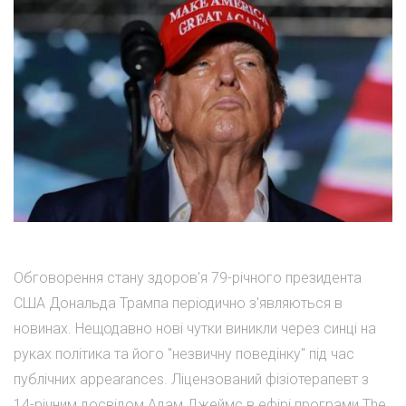
Обговорення стану здоров'я 79-річного президента
США Дональда Трампа періодично з'являються в
новинах. Нещодавно нові чутки виникли через синці на
руках політика та його "незвичну поведінку" під час
публічних appearances. Ліцензований фізіотерапевт з
14-річним досвідом Адам Джеймс в ефірі програми The