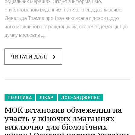
соціальних мережах. Згідно з інформацією,
опублікованою виданням Irish Star, нещодавня заява
Дональда Трампа про Іран викликала підозри щодо
його можливого страждання від старечої деменції. Цю
думку висловив д...
ЧИТАТИ ДАЛІ
ПОЛІТИКА
ЛІКАР
ЛОС-АНДЖЕЛЕС
МОК встановив обмеження на
участь у жіночих змаганнях
виключно для біологічних