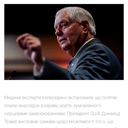
Медичні експерти попередньо встановили, що політик
помер внаслідок розриву аорти, зумовленого
серцевими захворюваннями. Президент США Дональд
Трамп висловив сумніви щодо можливості того, що