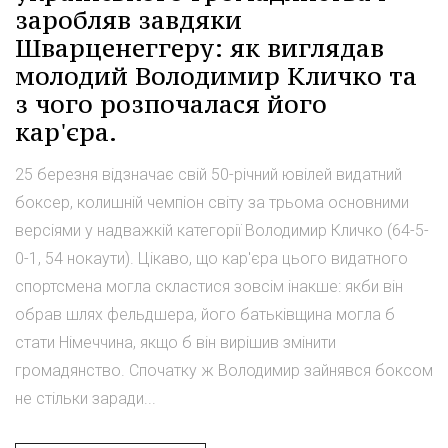
заробляв завдяки
Шварценеггеру: як виглядав
молодий Володимир Кличко та
з чого розпочалася його
кар'єра.
25 березня відзначає свій 50-річний ювілей видатний
боксер, колишній чемпіон світу за трьома основними
версіями у надважкій категорії Володимир Кличко (64-5-
0-1, 54 нокаути). Цікаво, що кар'єра цього видатного
спортсмена могла скластися зовсім інакше: якби він
обрав шлях фельдшера, його батьківщина могла б
стати Німеччина, якщо б він вирішив змінити
громадянство. Спочатку ж Володимир зайнявся боксом
не стільки заради...