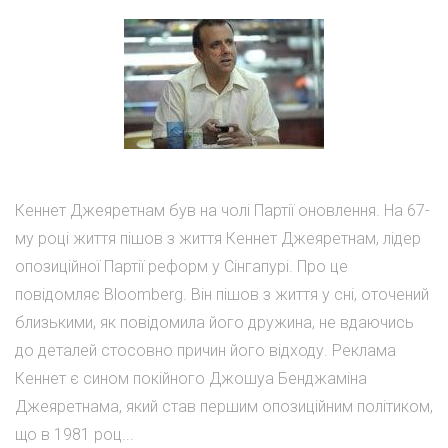
Кеннет Джеяретнам був на чолі Партії оновлення. На 67-
му році життя пішов з життя Кеннет Джеяретнам, лідер
опозиційної Партії реформ у Сінгапурі. Про це
повідомляє Bloomberg. Він пішов з життя у сні, оточений
близькими, як повідомила його дружина, не вдаючись
до деталей стосовно причин його відходу. Реклама
Кеннет є сином покійного Джошуа Бенджаміна
Джеяретнама, який став першим опозиційним політиком,
що в 1981 роц...