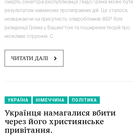
смерть сенатора-республіканця Ліндсі Грема може бути
результатом навмисних протиправних дій. Це сталося,
незважаючи на присутність співробітників ФБР біля
резиденції Грема у Вашингтоні та поширення теорій про
можливе отруєння. С...
ЧИТАТИ ДАЛІ
УКРАЇНА
НІМЕЧЧИНА
ПОЛІТИКА
Українця намагалися вбити
через його християнське
привітання.