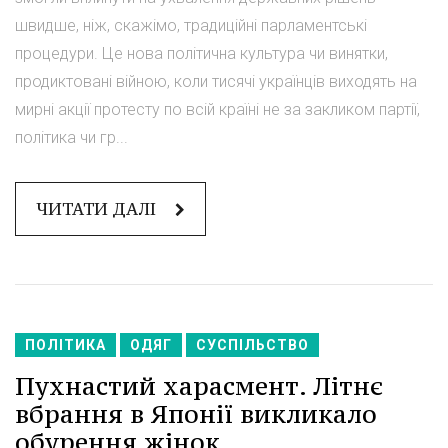
швидше, ніж, скажімо, традиційні парламентські
процедури. Це нова політична культура чи винятки,
продиктовані війною, коли тисячі українців виходять на
мирні акції протесту по всій країні не за закликом партії,
політика чи гр...
ЧИТАТИ ДАЛІ
ПОЛІТИКА
ОДЯГ
СУСПІЛЬСТВО
Пухнастий харасмент. Літнє
вбрання в Японії викликало
обурення жінок.