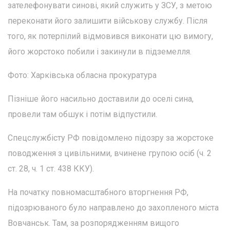
зателефонувати синові, який служить у ЗСУ, з метою
переконати його залишити військову службу. Після
того, як потерпілий відмовився виконати цю вимогу,
його жорстоко побили і закинули в підземелля.
Фото: Харківська обласна прокуратура
Пізніше його насильно доставили до оселі сина,
провели там обшук і потім відпустили.
Спецслужбісту РФ повідомлено підозру за жорстоке
поводження з цивільними, вчинене групою осіб (ч. 2
ст. 28, ч. 1 ст. 438 ККУ).
На початку повномасштабного вторгнення РФ,
підозрюваного було направлено до захопленого міста
Вовчанськ. Там, за розпорядженням вищого