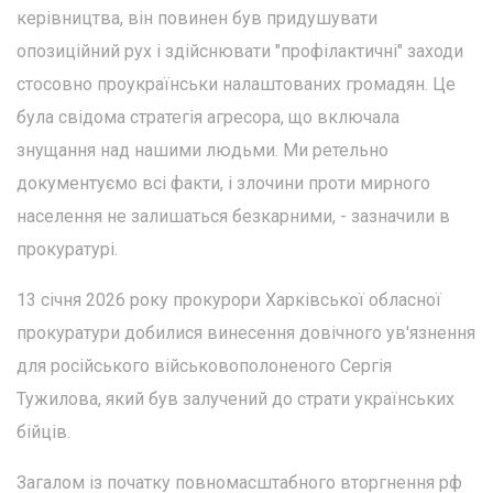
керівництва, він повинен був придушувати
опозиційний рух і здійснювати "профілактичні" заходи
стосовно проукраїнськи налаштованих громадян. Це
була свідома стратегія агресора, що включала
знущання над нашими людьми. Ми ретельно
документуємо всі факти, і злочини проти мирного
населення не залишаться безкарними, - зазначили в
прокуратурі.
13 січня 2026 року прокурори Харківської обласної
прокуратури добилися винесення довічного ув'язнення
для російського військовополоненого Сергія
Тужилова, який був залучений до страти українських
бійців.
Загалом із початку повномасштабного вторгнення рф