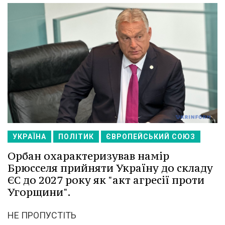
УКРАЇНА
ПОЛІТИК
ЄВРОПЕЙСЬКИЙ СОЮЗ
Орбан охарактеризував намір
Брюсселя прийняти Україну до складу
ЄС до 2027 року як "акт агресії проти
Угорщини".
НЕ ПРОПУСТІТЬ