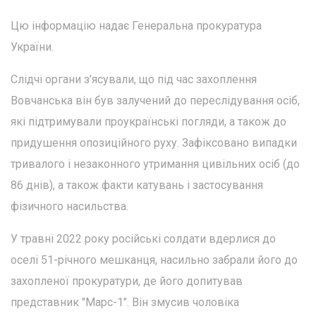
Цю інформацію надає Генеральна прокуратура
України.
Слідчі органи з’ясували, що під час захоплення
Вовчанська він був залучений до переслідування осіб,
які підтримували проукраїнські погляди, а також до
придушення опозиційного руху. Зафіксовано випадки
тривалого і незаконного утримання цивільних осіб (до
86 днів), а також факти катувань і застосування
фізичного насильства.
У травні 2022 року російські солдати вдерлися до
оселі 51-річного мешканця, насильно забрали його до
захопленої прокуратури, де його допитував
представник "Марс-1". Він змусив чоловіка