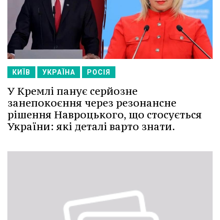
КИЇВ
УКРАЇНА
РОСІЯ
У Кремлі панує серйозне
занепокоєння через резонансне
рішення Навроцького, що стосується
України: які деталі варто знати.