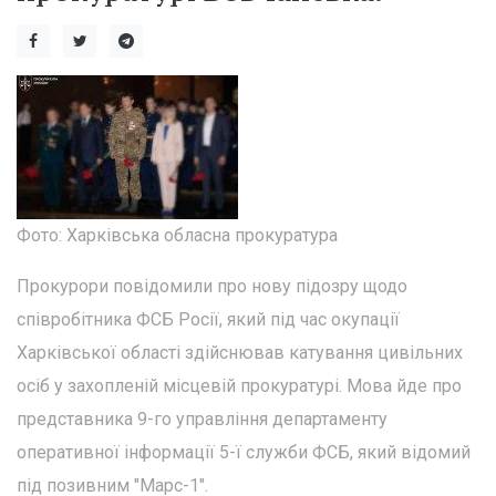
Фото: Харківська обласна прокуратура
Прокурори повідомили про нову підозру щодо
співробітника ФСБ Росії, який під час окупації
Харківської області здійснював катування цивільних
осіб у захопленій місцевій прокуратурі. Мова йде про
представника 9-го управління департаменту
оперативної інформації 5-ї служби ФСБ, який відомий
під позивним "Марс-1".