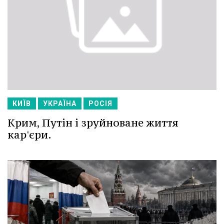
КИЇВ
УКРАЇНА
РОСІЯ
Крим, Путін і зруйноване життя
кар'єри.