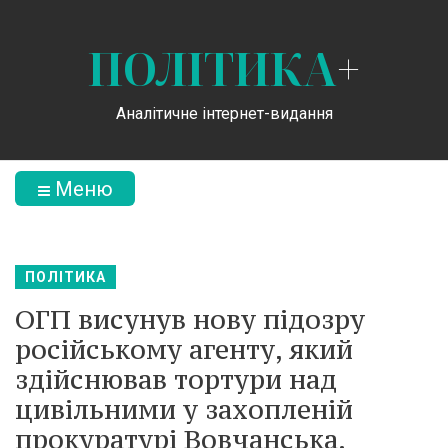
ПОЛІТИКА
+
Аналітичне інтернет-видання
Меню
ПОЛІТИКА
ОГП висунув нову підозру
російському агенту, який
здійснював тортури над
цивільними у захопленій
прокуратурі Вовчанська.