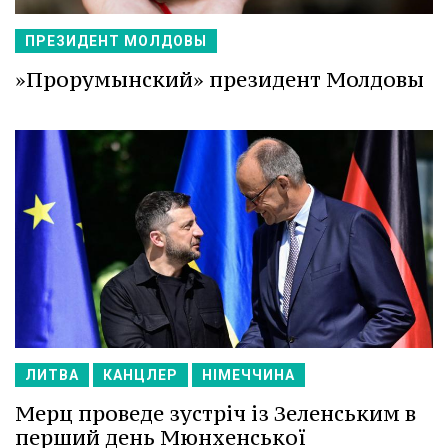
ПРЕЗИДЕНТ МОЛДОВЫ
»Прорумынский» президент Молдовы
ЛИТВА
КАНЦЛЕР
НІМЕЧЧИНА
Мерц проведе зустріч із Зеленським в
перший день Мюнхенської