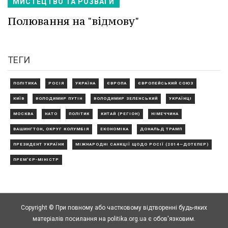
МИСТЕЦТВО ТА РОЗВАГИ
Полювання на "відмову"
ТЕГИ
ПОЛІТИКА
РОСІЯ
УКРАЇНА
ЄВРОПА
ЄВРОПЕЙСЬКИЙ СОЮЗ
КИЇВ
ВОЛОДИМИР ПУТІН
ВОЛОДИМИР ЗЕЛЕНСЬКИЙ
УКРАЇНЦІ
МОСКВА
НАТО
ПОЛІТИК
КИТАЙ (РЕГІОН)
НІМЕЧЧИНА
ВАШИНГТОН, ОКРУГ КОЛУМБІЯ
ЕКОНОМІКА
ДОНАЛЬД ТРАМП
ПРЕЗИДЕНТ УКРАЇНИ
МІЖНАРОДНІ САНКЦІЇ ЩОДО РОСІЇ (2014—ДОТЕПЕР)
ПРЕМ'ЄР-МІНІСТР
Copyright © При повному або частковому відтворенні будь-яких
матеріалів посилання на politika.org.ua є обов'язковим.