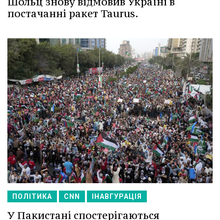
Шольц знову відмовив Україні в
постачанні ракет Taurus.
ПОЛІТИКА
CNN
ІНАВГУРАЦІЯ
У Пакистані спостерігаються