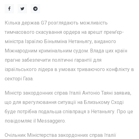
Кілька держав G7 розглядають можливість
тимчасового скасування ордера на арешт прем'єр-
міністра Ізраїлю Біньяміна Нетаньягу, виданого
Міжнародним кримінальним судом. Влада цих країн
прагне забезпечити політичні гарантії для
ізраїльського лідера в умовах триваючого конфлікту в
секторі Газа.
Міністр закордонних справ Італії Антоніо Таяні заявив,
що для врегулювання ситуації на Близькому Сході
буде потрібна подальша співпраця з Нетаньягу. Про це
повідомляє il Messaggero.
Очільник Міністерства закордонних справ Італії