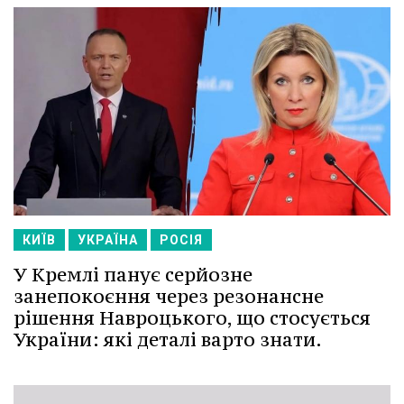
КИЇВ
УКРАЇНА
РОСІЯ
У Кремлі панує серйозне
занепокоєння через резонансне
рішення Навроцького, що стосується
України: які деталі варто знати.