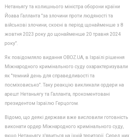
Нетаньягу та колишнього міністра оборони країни
Йоава Галланта "за злочини проти людяності та
військові злочини, скоєні в період щонайменше з 8
жовтня 2023 року до щонайменше 20 травня 2024
року".
Як повідомляло видання OBOZ.UA, в Ізраїлі рішення
Міжнародного кримінального суду охарактеризували
як "темний день для справедливості та
посміховисько". Таку реакцію викликали ордери на
арешт Нетаньягу та Галланта, прокоментовані
президентом Ізраїлю Герцогом.
Відомо, що деякі держави вже висловили готовність
виконати ордер Міжнародного кримінального суду,
якщо Нетаньягу з'явиться на їхній території. Серед них