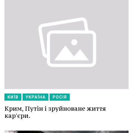
КИЇВ
УКРАЇНА
РОСІЯ
Крим, Путін і зруйноване життя
кар'єри.