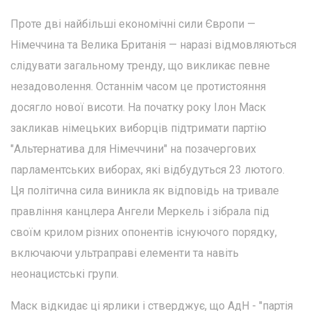
Проте дві найбільші економічні сили Європи —
Німеччина та Велика Британія — наразі відмовляються
слідувати загальному тренду, що викликає певне
незадоволення. Останнім часом це протистояння
досягло нової висоти. На початку року Ілон Маск
закликав німецьких виборців підтримати партію
"Альтернатива для Німеччини" на позачергових
парламентських виборах, які відбудуться 23 лютого.
Ця політична сила виникла як відповідь на тривале
правління канцлера Ангели Меркель і зібрала під
своїм крилом різних опонентів існуючого порядку,
включаючи ультраправі елементи та навіть
неонацистські групи.
Маск відкидає ці ярлики і стверджує, що АдН - "партія