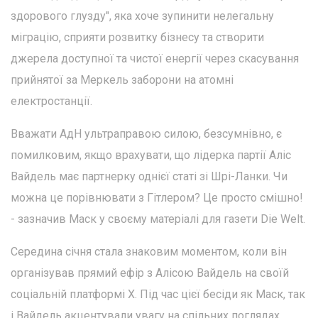
здорового глузду", яка хоче зупинити нелегальну
міграцію, сприяти розвитку бізнесу та створити
джерела доступної та чистої енергії через скасування
прийнятої за Меркель заборони на атомні
електростанції.
Вважати АдН ультраправою силою, безсумнівно, є
помилковим, якщо врахувати, що лідерка партії Аліс
Вайдель має партнерку однієї статі зі Шрі-Ланки. Чи
можна це порівнювати з Гітлером? Це просто смішно!
- зазначив Маск у своєму матеріалі для газети Die Welt.
Середина січня стала знаковим моментом, коли він
організував прямий ефір з Алісою Вайдель на своїй
соціальній платформі X. Під час цієї бесіди як Маск, так
і Вайдель акцентували увагу на спільних поглядах,