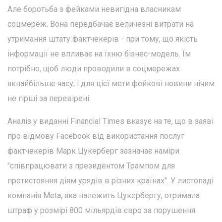
Але боротьба з фейками невигідна власникам
соцмереж. Вона передбачає величезні витрати на
утримання штату фактчекерів - при тому, що якість
інформації не впливає на їхню бізнес-модель. Їм
потрібно, щоб люди проводили в соцмережах
якнайбільше часу, і для цієї мети фейкові новини нічим
не гірші за перевірені.
Аналіз у виданні Financial Times вказує на те, що в заяві
про відмову Facebook від використання послуг
фактчекерів Марк Цукерберг зазначає наміри
"співпрацювати з президентом Трампом для
протистояння діям урядів в різних країнах". У листопаді
компанія Meta, яка належить Цукербергу, отримала
штраф у розмірі 800 мільярдів євро за порушення