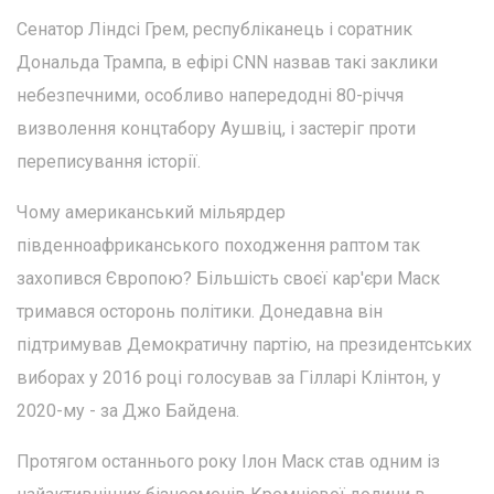
Сенатор Ліндсі Грем, республіканець і соратник
Дональда Трампа, в ефірі CNN назвав такі заклики
небезпечними, особливо напередодні 80-річчя
визволення концтабору Аушвіц, і застеріг проти
переписування історії.
Чому американський мільярдер
південноафриканського походження раптом так
захопився Європою? Більшість своєї кар'єри Маск
тримався осторонь політики. Донедавна він
підтримував Демократичну партію, на президентських
виборах у 2016 році голосував за Гілларі Клінтон, у
2020-му - за Джо Байдена.
Протягом останнього року Ілон Маск став одним із