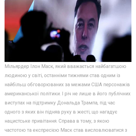
Мільярдер Ілон Маск, який вважається найбагатшою
людиною у світі, останніми тижнями став одним із
найбільш обговорюваних за межами США персонажів
американської політики. І річ не лише в його публічних
виступах на підтримку Дональда Трампа, під час
одного з яких він підняв руку в жесті, що нагадує
нацистське привітання. Справа в тому, з якою
частотою та експресією Маск став висловлюватися з