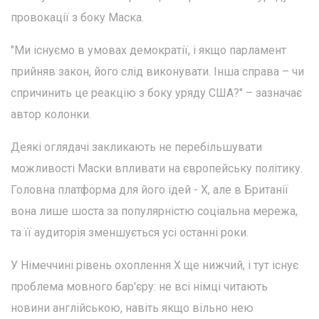
провокації з боку Маска.
"Ми існуємо в умовах демократії, і якщо парламент
прийняв закон, його слід виконувати. Інша справа – чи
спричинить це реакцію з боку уряду США?" – зазначає
автор колонки.
Деякі оглядачі закликають не перебільшувати
можливості Маски впливати на європейську політику.
Головна платформа для його ідей - X, але в Британії
вона лише шоста за популярністю соціальна мережа,
та її аудиторія зменшується усі останні роки.
У Німеччині рівень охоплення X ще нижчий, і тут існує
проблема мовного бар'єру: не всі німці читають
новини англійською, навіть якщо вільно нею