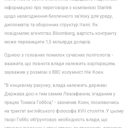
інформацією про переговори з компанією Starlink
щодо налагодження безпечного зв'язку для уряду,
дипломатів та оборонних структур Італії. Як
повідомляє агентство Bloomberg, вартість контракту
може перевищити 1,5 мільярда доларів.
Однією з головних помилок сучасних політологів -
вважати, що повнота влади належить корпораціям,
зауважив у розмові з ВВС колумніст Нік Коен.
"В кінцевому рахунку, влада належить державі.
Держава досі є тим самим Левіафаном, згаданим у
працях Томаса Гоббса," - зазначив Коен, посилаючись
на трактат англійського філософа XVII століття. У цьому
творі Гоббс обґрунтовує необхідність влади, що