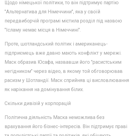
Щодо німецької політики, то він підтримує партію
"Альтернатива для Німеччини", яка у своїй
передвиборчій програмі містила розділ під назвою
"Ісламу немає місця в Німеччині".
Проте, шотландський політик і американець-
підприємець вже давно мають конфлікт у мережі.
Маск образив Юсафа, назвавши його "расистським
негідником" через відео, в якому той обговорював
расизм у Шотландії. Маск сприйняв ці висловлювання
як нарікання на домінування білих.
Скільки дивізій у корпорацій
Політична діяльність Маска неможлива без
врахування його бізнес-інтересів. Він підтримує праві
та популістські партії та політиків, які обіцяють