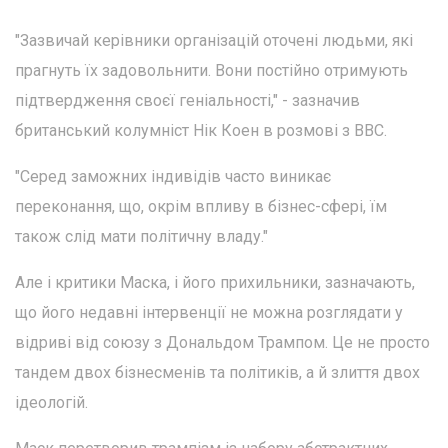
"Зазвичай керівники організацій оточені людьми, які
прагнуть їх задовольнити. Вони постійно отримують
підтвердження своєї геніальності," - зазначив
британський колумніст Нік Коен в розмові з ВВС.
"Серед заможних індивідів часто виникає
переконання, що, окрім впливу в бізнес-сфері, їм
також слід мати політичну владу."
Але і критики Маска, і його прихильники, зазначають,
що його недавні інтервенції не можна розглядати у
відриві від союзу з Дональдом Трампом. Це не просто
тандем двох бізнесменів та політиків, а й злиття двох
ідеологій.