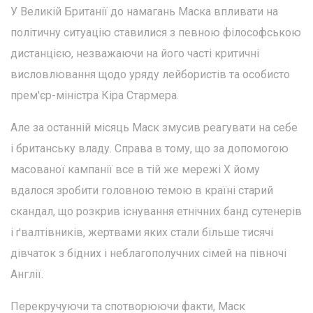
У Великій Британії до намагань Маска впливати на
політичну ситуацію ставилися з певною філософською
дистанцією, незважаючи на його часті критичні
висловлювання щодо уряду лейбористів та особисто
прем'єр-міністра Кіра Стармера.
Але за останній місяць Маск змусив реагувати на себе
і британську владу. Справа в тому, що за допомогою
масованої кампанії все в тій же мережі X йому
вдалося зробити головною темою в країні старий
скандал, що розкрив існування етнічних банд сутенерів
і ґвалтівників, жертвами яких стали більше тисячі
дівчаток з бідних і неблагополучних сімей на півночі
Англії.
Перекручуючи та спотворюючи факти, Маск