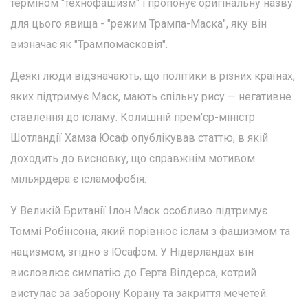
терміном "технофашизм" і пропонує оригінальну назву
для цього явища - "режим Трампа-Маска", яку він
визначає як "Трампомасковія".
Деякі люди відзначають, що політики в різних країнах,
яких підтримує Маск, мають спільну рису — негативне
ставлення до ісламу. Колишній прем'єр-міністр
Шотландії Хамза Юсаф опублікував статтю, в якій
доходить до висновку, що справжнім мотивом
мільярдера є ісламофобія.
У Великій Британії Ілон Маск особливо підтримує
Томмі Робінсона, який порівнює іслам з фашизмом та
нацизмом, згідно з Юсафом. У Нідерландах він
висловлює симпатію до Герта Вілдерса, котрий
виступає за заборону Корану та закриття мечетей.