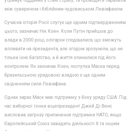
утримує підданих у стані страху, та проводить паралель
між сувереном і біблійним чудовиськом Левіафаном.
Сучасна історія Росії слугує ще одним підтвердженням
цього, зазначає Нік Коен. Коли Путін прийшов до
влади в 2000 році, олігархи сподівалися, що зможуть
впливати на президента, але згодом зрозуміли, що не
тільки їхнє багатство, а й життя опинилися під його
контролем. Як зазначає Коен, поступка Маска перед
бразильською урядовою владою є ще одним
свідченням сили Левіафана.
Однак зараз Маск має підтримку з боку уряду США. Під
час виборчої гонки віцепрезидент Джей Ді Венс
висловив загрозу припинення підтримки НАТО, якщо
Європейський Союз завадить діяльності X та іншим