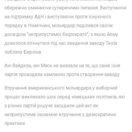
обережно оминаючи суперечливі питання. Виступаючи
на підтримку АдН і виступаючи проти існуючого
порядку в Німеччині, мільярдер поділився своїм
досвідом "неприпустимої бюрократії", з якою йому
довелося зіткнутися під час зведення заводу Tesla
поблизу Берліна.
Ані Вайдель, ані Маск не вказали на те, що саме їхня
партія проводила кампанію проти створення заводу.
Втручання американського мільярдера у виборчий
процес викликало шок серед німецьких політиків, які
з різних партій рішуче засудили цей акт як
неприпустиме іноземне втручання у демократичні
практики.