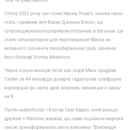
геїв та трансперсон.
Улітку 2022 року син Ілона Маска, Ксав'є, змінив свою
стать і прийняв ім'я Вівіан Дженна Вілсон, що
супроводжувалося розривом стосунків із батьком. Це
стало каталізатором для перетворення Маска на
активного опонента ліволіберальних ідей, зазначає
його біограф Уолтер Айзексон.
Через кілька місяців після цих подій Маск придбав
Twitter за 44 мільярди доларів і адаптував платформу
відповідно до своїх ідей, зокрема, змінивши її назву
на Х.
Проте нейробіолог і блогер Сем Харріс, який раніше
дружив з Маском, вважає, що сама соціальна мережа
також трансформувала свого власника. "Взаємодія