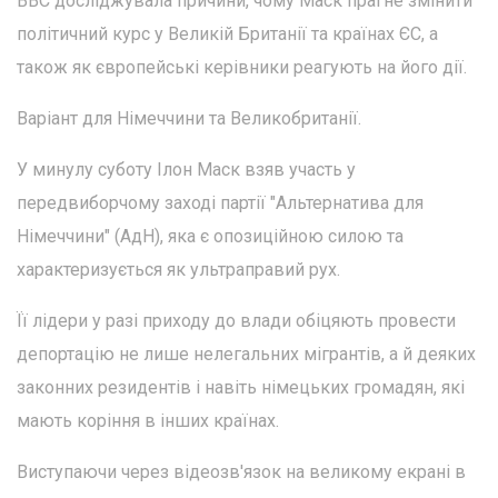
BBC досліджувала причини, чому Маск прагне змінити
політичний курс у Великій Британії та країнах ЄС, а
також як європейські керівники реагують на його дії.
Варіант для Німеччини та Великобританії.
У минулу суботу Ілон Маск взяв участь у
передвиборчому заході партії "Альтернатива для
Німеччини" (АдН), яка є опозиційною силою та
характеризується як ультраправий рух.
Її лідери у разі приходу до влади обіцяють провести
депортацію не лише нелегальних мігрантів, а й деяких
законних резидентів і навіть німецьких громадян, які
мають коріння в інших країнах.
Виступаючи через відеозв'язок на великому екрані в