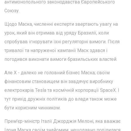
антимонопольного законодавства Європейського
Союзу.
Щодо Маска, численні експерти звертають увагу на
урок, який він отримав від уряду Бразилії, коли
спробував ігнорувати їхні регуляторні вимоги. Після
тривалої та напруженої кампанії Маск здався і
погодився виконати вимоги бразильських властей.
Але X - далеко не головний бізнес Маска; своїм
фінансовим становищем він завдячує виробнику
електрокарів Tesla та космічній корпорації SpaceX. І
тут прихід дружніх політиків до влади також може
бути корисним чинником.
Прем'єр-міністр Італії Джорджія Мелоні, яка вважає
Ілона Маска своїм знайомим, нещодавно поділилася