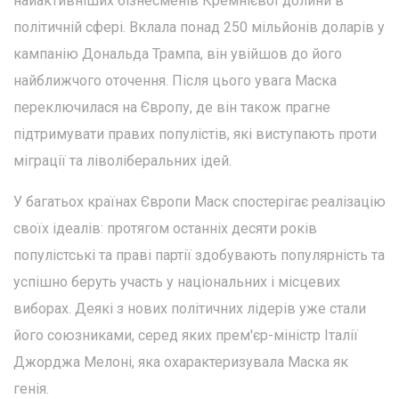
найактивніших бізнесменів Кремнієвої долини в
політичній сфері. Вклала понад 250 мільйонів доларів у
кампанію Дональда Трампа, він увійшов до його
найближчого оточення. Після цього увага Маска
переключилася на Європу, де він також прагне
підтримувати правих популістів, які виступають проти
міграції та ліволіберальних ідей.
У багатьох країнах Європи Маск спостерігає реалізацію
своїх ідеалів: протягом останніх десяти років
популістські та праві партії здобувають популярність та
успішно беруть участь у національних і місцевих
виборах. Деякі з нових політичних лідерів уже стали
його союзниками, серед яких прем'єр-міністр Італії
Джорджа Мелоні, яка охарактеризувала Маска як
генія.