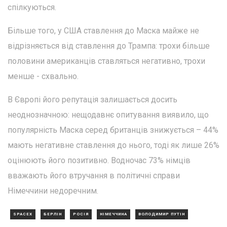
спілкуються.
Більше того, у США ставлення до Маска майже не
відрізняється від ставлення до Трампа: трохи більше
половини американців ставляться негативно, трохи
менше - схвально.
В Європі його репутація залишається досить
неоднозначною: нещодавнє опитування виявило, що
популярність Маска серед британців знижується – 44%
мають негативне ставлення до нього, тоді як лише 26%
оцінюють його позитивно. Водночас 73% німців
вважають його втручання в політичні справи
Німеччини недоречним.
SPACEX
БЕРЛІН
РОСІЯ
НІМЕЧЧИНА
ВОЛОДИМИР ПУТІН