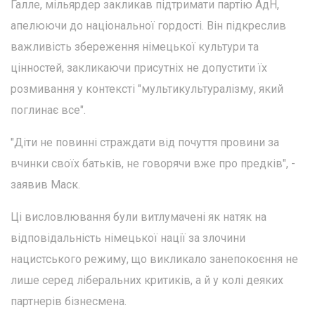
Галле, мільярдер закликав підтримати партію АдН,
апелюючи до національної гордості. Він підкреслив
важливість збереження німецької культури та
цінностей, закликаючи присутніх не допустити їх
розмивання у контексті "мультикультуралізму, який
поглинає все".
"Діти не повинні страждати від почуття провини за
вчинки своїх батьків, не говорячи вже про предків", -
заявив Маск.
Ці висловлювання були витлумачені як натяк на
відповідальність німецької нації за злочини
нацистського режиму, що викликало занепокоєння не
лише серед ліберальних критиків, а й у колі деяких
партнерів бізнесмена.