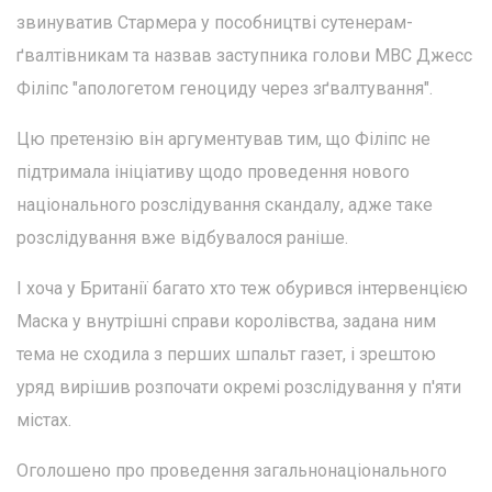
звинуватив Стармера у пособництві сутенерам-
ґвалтівникам та назвав заступника голови МВС Джесс
Філіпс "апологетом геноциду через зґвалтування".
Цю претензію він аргументував тим, що Філіпс не
підтримала ініціативу щодо проведення нового
національного розслідування скандалу, адже таке
розслідування вже відбувалося раніше.
І хоча у Британії багато хто теж обурився інтервенцією
Маска у внутрішні справи королівства, задана ним
тема не сходила з перших шпальт газет, і зрештою
уряд вирішив розпочати окремі розслідування у п'яти
містах.
Оголошено про проведення загальнонаціонального