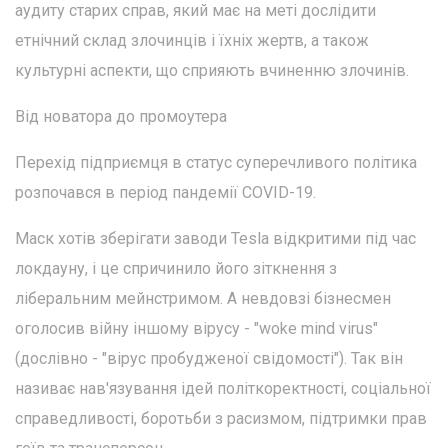
аудиту старих справ, який має на меті дослідити
етнічний склад злочинців і їхніх жертв, а також
культурні аспекти, що сприяють вчиненню злочинів.
Від новатора до промоутера
Перехід підприємця в статус суперечливого політика
розпочався в період пандемії COVID-19.
Маск хотів зберігати заводи Tesla відкритими під час
локдауну, і це спричинило його зіткнення з
ліберальним мейнстримом. А невдовзі бізнесмен
оголосив війну іншому вірусу - "woke mind virus"
(дослівно - "вірус пробудженої свідомості"). Так він
називає нав'язування ідей політкоректності, соціальної
справедливості, боротьби з расизмом, підтримки прав