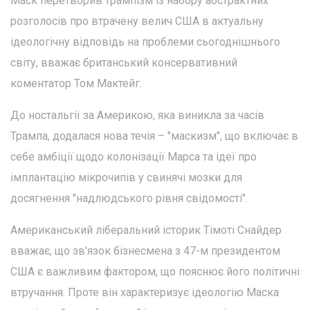
Маск перетворив трампізм із набору абстрактних
розголосів про втрачену велич США в актуальну
ідеологічну відповідь на проблеми сьогоднішнього
світу, вважає британський консервативний
коментатор Том Мактейг.
До ностальгії за Америкою, яка виникла за часів
Трампа, додалася нова течія – "маскизм", що включає в
себе амбіції щодо колонізації Марса та ідеї про
імплантацію мікрочипів у свинячі мозки для
досягнення "надлюдського рівня свідомості".
Американський ліберальний історик Тімоті Снайдер
вважає, що зв'язок бізнесмена з 47-м президентом
США є важливим фактором, що пояснює його політичні
втручання. Проте він характеризує ідеологію Маска