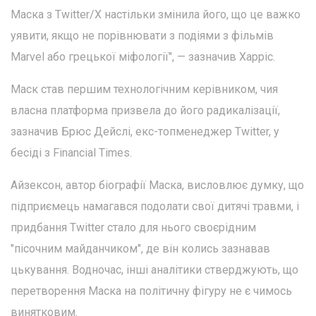
Маска з Twitter/X настільки змінила його, що це важко
уявити, якщо не порівнювати з подіями з фільмів
Marvel або грецької міфології", — зазначив Харріс.
Маск став першим технологічним керівником, чия
власна платформа призвела до його радикалізації,
зазначив Брюс Дейслі, екс-топменеджер Twitter, у
бесіді з Financial Times.
Айзексон, автор біографії Маска, висловлює думку, що
підприємець намагався подолати свої дитячі травми, і
придбання Twitter стало для нього своєрідним
"пісочним майданчиком", де він колись зазнавав
цькування. Водночас, інші аналітики стверджують, що
перетворення Маска на політичну фігуру не є чимось
винятковим.