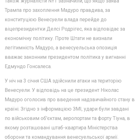
Також журналісти NYT зазначили, що якщо заява
Трампа про захоплення Мадуро правдива, за
конституцією Венесуели влада перейде до
віцепрезидентки Делсі Родрігес, яка відповідає за
економічну політику. Проте Штати не визнали
легітимність Мадуро, а венесуельська опозиція
вважає законним президентом політика у вигнанні
Едмундо Гонсалеса.
У ніч на 3 січня США здійснили атаки на територію
Венесуели. У відповідь на це президент Ніколас
Мадуро оголосив про введення надзвичайного стану в
країні. Згідно з інформацією ЗМІ, удари були завдані
по військовим об'єктам, аеропортам та форту Тіуна, в
якому розташовані штаб-квартира Міністерства
оборони та командування венесуельської армії.