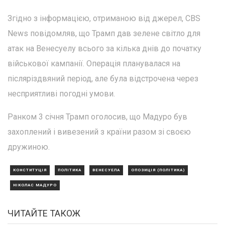
Згідно з інформацією, отриманою від джерел, CBS
News повідомляв, що Трамп дав зелене світло для
атак на Венесуелу всього за кілька днів до початку
військової кампанії. Операція планувалася на
післяріздвяний період, але була відстрочена через
несприятливі погодні умови.
Ранком 3 січня Трамп оголосив, що Мадуро був
захоплений і вивезений з країни разом зі своєю
дружиною.
КОНСТИТУЦІЯ
ПОЛІТИКА
ВЕНЕСУЕЛА
ОПОЗИЦІЯ (ПОЛІТИКА)
НІКОЛАС МАДУРО
ЧИТАЙТЕ ТАКОЖ