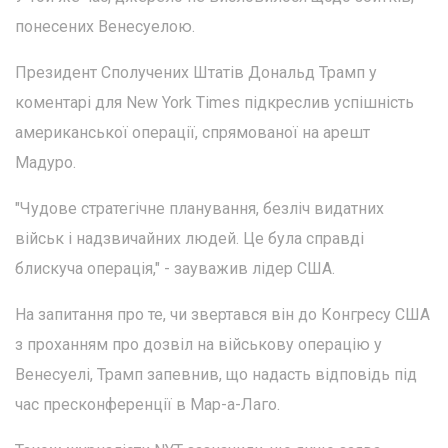
понесених Венесуелою.
Президент Сполучених Штатів Дональд Трамп у
коментарі для New York Times підкреслив успішність
американської операції, спрямованої на арешт
Мадуро.
"Чудове стратегічне планування, безліч видатних
військ і надзвичайних людей. Це була справді
блискуча операція," - зауважив лідер США.
На запитання про те, чи звертався він до Конгресу США
з проханням про дозвіл на військову операцію у
Венесуелі, Трамп запевнив, що надасть відповідь під
час пресконференції в Мар-а-Лаго.