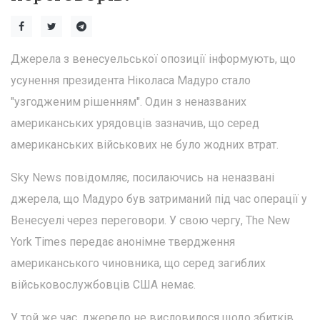
Джерела з венесуельської опозиції інформують, що
усунення президента Ніколаса Мадуро стало
"узгодженим рішенням". Один з неназваних
американських урядовців зазначив, що серед
американських військових не було жодних втрат.
Sky News повідомляє, посилаючись на неназвані
джерела, що Мадуро був затриманий під час операції у
Венесуелі через переговори. У свою чергу, The New
York Times передає анонімне твердження
американського чиновника, що серед загиблих
військовослужбовців США немає.
У той же час, джерело не висловилося щодо збитків,