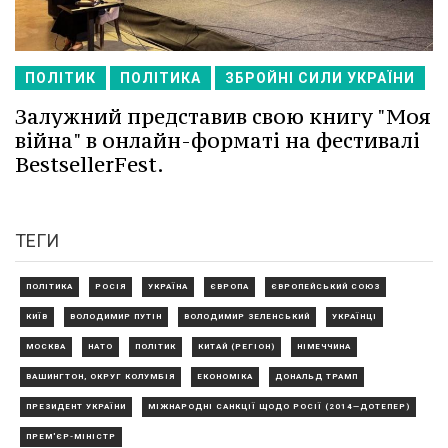
ПОЛІТИК
ПОЛІТИКА
ЗБРОЙНІ СИЛИ УКРАЇНИ
Залужний представив свою книгу "Моя
війна" в онлайн-форматі на фестивалі
BestsellerFest.
ТЕГИ
ПОЛІТИКА
РОСІЯ
УКРАЇНА
ЄВРОПА
ЄВРОПЕЙСЬКИЙ СОЮЗ
КИЇВ
ВОЛОДИМИР ПУТІН
ВОЛОДИМИР ЗЕЛЕНСЬКИЙ
УКРАЇНЦІ
МОСКВА
НАТО
ПОЛІТИК
КИТАЙ (РЕГІОН)
НІМЕЧЧИНА
ВАШИНГТОН, ОКРУГ КОЛУМБІЯ
ЕКОНОМІКА
ДОНАЛЬД ТРАМП
ПРЕЗИДЕНТ УКРАЇНИ
МІЖНАРОДНІ САНКЦІЇ ЩОДО РОСІЇ (2014—ДОТЕПЕР)
ПРЕМ'ЄР-МІНІСТР