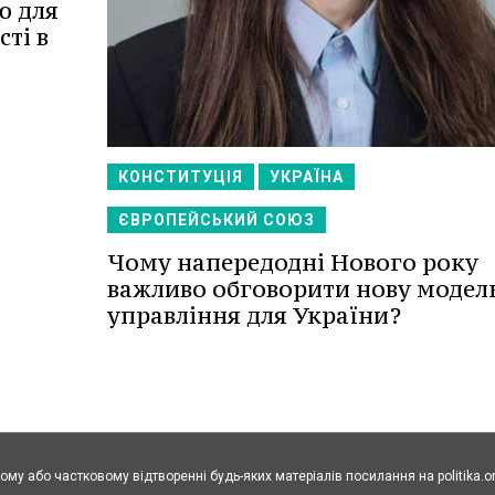
ю для
ті в
КОНСТИТУЦІЯ
УКРАЇНА
ЄВРОПЕЙСЬКИЙ СОЮЗ
Чому напередодні Нового року
важливо обговорити нову модел
управління для України?
ому або частковому відтворенні будь-яких матеріалів посилання на politika.o