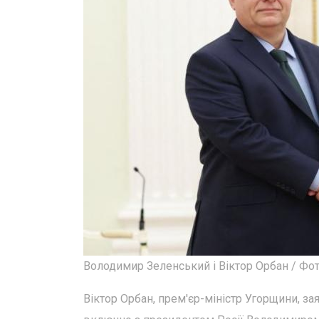
Володимир Зеленський і Віктор Орбан / Фот
Віктор Орбан, прем'єр-міністр Угорщини, за