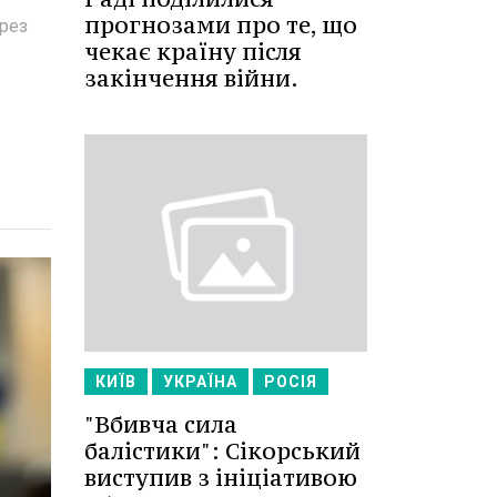
прогнозами про те, що
ерез
чекає країну після
закінчення війни.
КИЇВ
УКРАЇНА
РОСІЯ
"Вбивча сила
балістики": Сікорський
виступив з ініціативою