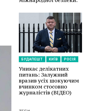
міжнародної безпеки.
БУДАПЕШТ
КИЇВ
РОСІЯ
Уникає делікатних
питань: Залужний
вразив усіх шокуючим
вчинком стосовно
журналістів (ВІДЕО)