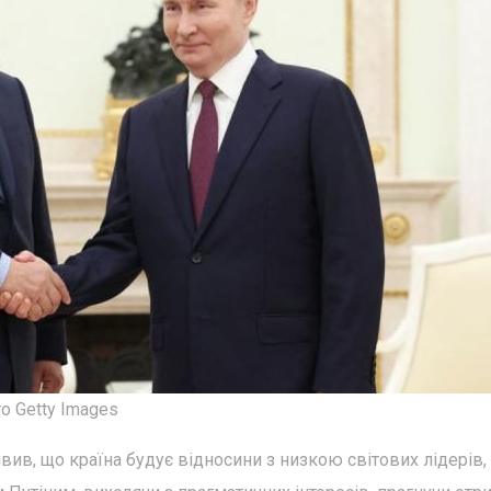
о Getty Images
явив, що країна будує відносини з низкою світових лідерів,