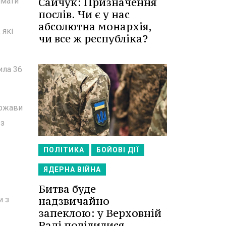
Сайчук: Призначення
имати
послів. Чи є у нас
абсолютна монархія,
 які
чи все ж республіка?
ила 36
ержави
 з
ПОЛІТИКА
БОЙОВІ ДІЇ
ЯДЕРНА ВІЙНА
Битва буде
надзвичайно
и з
запеклою: у Верховній
Раді поділилися