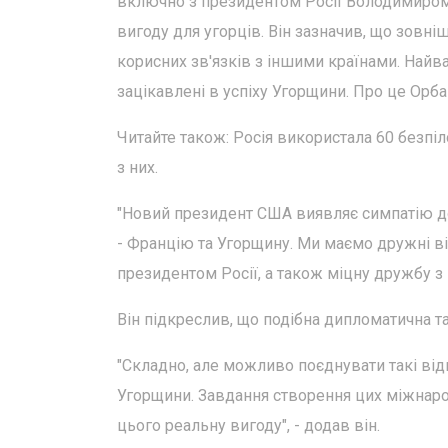
включно з президентом Росії Володимиром 
вигоду для угорців. Він зазначив, що зовні
корисних зв'язків з іншими країнами. Най
зацікавлені в успіху Угорщини. Про це Орба
Читайте також: Росія використала 60 безпі
з них.
"Новий президент США виявляє симпатію до
- Францію та Угорщину. Ми маємо дружні в
президентом Росії, а також міцну дружбу з 
Він підкреслив, що подібна дипломатична та
"Складно, але можливо поєднувати такі від
Угорщини. Завдання створення цих міжнарод
цього реальну вигоду", - додав він.