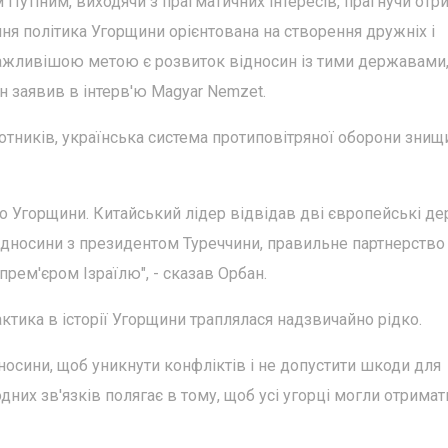
Путіним, виходячи з прагматичних інтересів, прагнучи отр
шня політика Угорщини орієнтована на створення дружніх і
важливішою метою є розвиток відносин із тими державами,
н заявив в інтерв'ю Magyar Nemzet.
лотників, українська система протиповітряної оборони знищ
 Угорщини. Китайський лідер відвідав дві європейські д
ідносини з президентом Туреччини, правильне партнерство
прем'єром Ізраїлю", - сказав Орбан.
ктика в історії Угорщини траплялася надзвичайно рідко.
носини, щоб уникнути конфліктів і не допустити шкоди для
них зв'язків полягає в тому, щоб усі угорці могли отримат