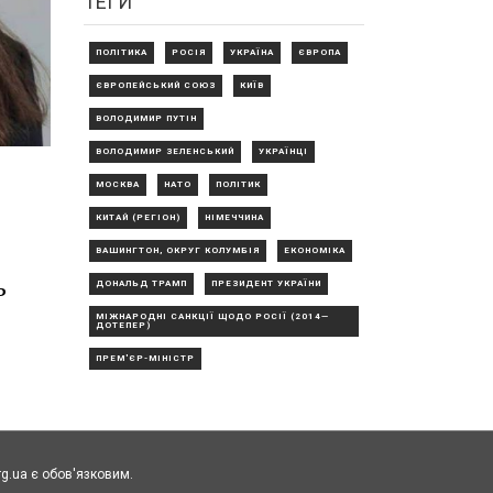
ТЕГИ
ПОЛІТИКА
РОСІЯ
УКРАЇНА
ЄВРОПА
ЄВРОПЕЙСЬКИЙ СОЮЗ
КИЇВ
ВОЛОДИМИР ПУТІН
ВОЛОДИМИР ЗЕЛЕНСЬКИЙ
УКРАЇНЦІ
МОСКВА
НАТО
ПОЛІТИК
КИТАЙ (РЕГІОН)
НІМЕЧЧИНА
ВАШИНГТОН, ОКРУГ КОЛУМБІЯ
ЕКОНОМІКА
ь
ДОНАЛЬД ТРАМП
ПРЕЗИДЕНТ УКРАЇНИ
МІЖНАРОДНІ САНКЦІЇ ЩОДО РОСІЇ (2014—
ДОТЕПЕР)
ПРЕМ'ЄР-МІНІСТР
rg.ua є обов'язковим.