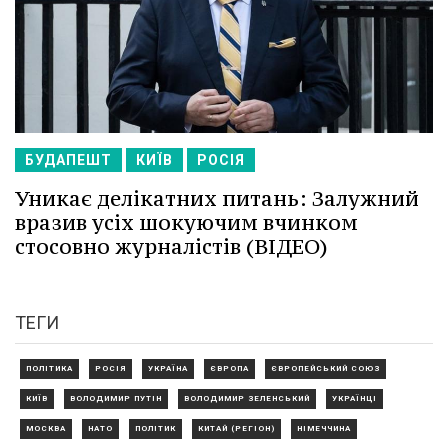
БУДАПЕШТ
КИЇВ
РОСІЯ
Уникає делікатних питань: Залужний
вразив усіх шокуючим вчинком
стосовно журналістів (ВІДЕО)
ТЕГИ
ПОЛІТИКА
РОСІЯ
УКРАЇНА
ЄВРОПА
ЄВРОПЕЙСЬКИЙ СОЮЗ
КИЇВ
ВОЛОДИМИР ПУТІН
ВОЛОДИМИР ЗЕЛЕНСЬКИЙ
УКРАЇНЦІ
МОСКВА
НАТО
ПОЛІТИК
КИТАЙ (РЕГІОН)
НІМЕЧЧИНА