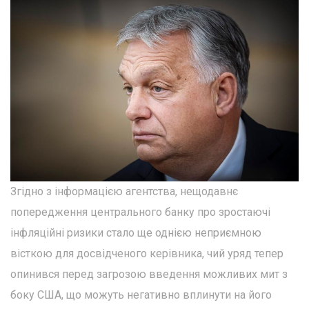
Згідно з інформацією агентства, нещодавнє
попередження центрального банку про зростаючі
інфляційні ризики стало ще однією неприємною
вісткою для досвідченого керівника, чий уряд тепер
опинився перед загрозою введення можливих мит з
боку США, що можуть негативно вплинути на його