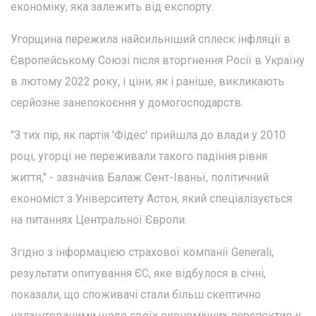
економіку, яка залежить від експорту.
Угорщина пережила найсильніший сплеск інфляції в
Європейському Союзі після вторгнення Росії в Україну
в лютому 2022 року, і ціни, як і раніше, викликають
серйозне занепокоєння у домогосподарств.
"З тих пір, як партія 'Фідес' прийшла до влади у 2010
році, угорці не переживали такого падіння рівня
життя," - зазначив Балаж Сент-Іваньї, політичний
економіст з Університету Астон, який спеціалізується
на питаннях Центральної Європи.
Згідно з інформацією страхової компанії Generali,
результати опитування ЄС, яке відбулося в січні,
показали, що споживачі стали більш скептично
налаштованими щодо своїх економічних перспектив у