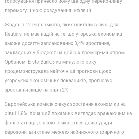
голосування принесло йому ще одну переконливу
перемогу ціною роздування інфляції.
Жоден з 12 економістів, яких опитали в січні для
Reuters, не має надій на те, що угорська економіка
зможе досягти запланованих 3,4% зростання,
закладених у бюджет на цей рік прем'єр-міністром
Орбаном. Erste Bank, яка минулого року
продемонструвала найточніші прогнози щодо
угорських економічних показників, прогнозує
зростання лише на рівні 2%.
Європейська комісія очікує зростання економіки на
рівні 1,8%. Хоча цей показник виглядає вражаючим на
фоні стагнації, з якою стикаються деякі уряди
єврозони, він стане межею найнижчого трирічного