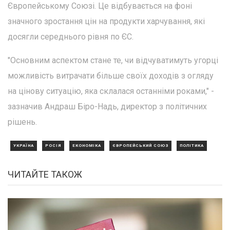
Європейському Союзі. Це відбувається на фоні
значного зростання цін на продукти харчування, які
досягли середнього рівня по ЄС.
"Основним аспектом стане те, чи відчуватимуть угорці
можливість витрачати більше своїх доходів з огляду
на цінову ситуацію, яка склалася останніми роками," -
зазначив Андраш Біро-Надь, директор з політичних
рішень.
УКРАЇНА
РОСІЯ
ЕКОНОМІКА
ЄВРОПЕЙСЬКИЙ СОЮЗ
ПОЛІТИКА
ЧИТАЙТЕ ТАКОЖ