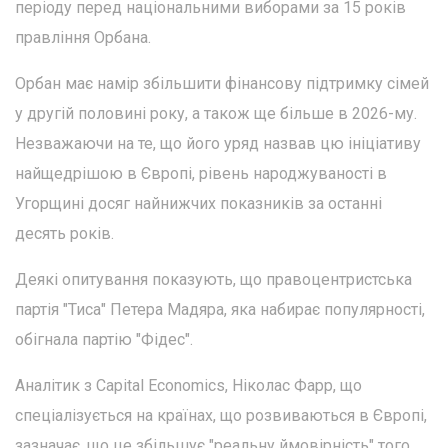
періоду перед національними виборами за 15 років
правління Орбана.
Орбан має намір збільшити фінансову підтримку сімей
у другій половині року, а також ще більше в 2026-му.
Незважаючи на те, що його уряд назвав цю ініціативу
найщедрішою в Європі, рівень народжуваності в
Угорщині досяг найнижчих показників за останні
десять років.
Деякі опитування показують, що правоцентристська
партія "Тиса" Петера Мадяра, яка набирає популярності,
обігнала партію "Фідес".
Аналітик з Capital Economics, Ніколас Фарр, що
спеціалізується на країнах, що розвиваються в Європі,
зазначає, що це збільшує "реальну ймовірність" того,