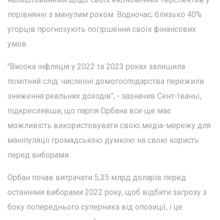
порівнянні з минулим роком. Водночас, близько 40%
угорців прогнозують погіршення своїх фінансових
умов.
"Висока інфляція у 2022 та 2023 роках залишила
помітний слід: численні домогосподарства пережили
зниження реальних доходів", - зазначив Сент-Іваньї,
підкресливши, що партія Орбана все ще має
можливість використовувати свою медіа-мережу для
маніпуляції громадською думкою на свою користь
перед виборами.
Орбан почав витрачати 5,35 млрд доларів перед
останніми виборами 2022 року, щоб відбити загрозу з
боку попереднього суперника від опозиції, і це