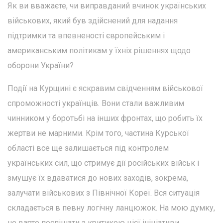
Як ви вважаєте, чи виправданий вчинок українських
військових, який був здійснений для надання
підтримки та впевненості європейським і
американським політикам у їхніх рішеннях щодо
оборони України?
Події на Курщині є яскравим свідченням військової
спроможності українців. Вони стали важливим
чинником у боротьбі на інших фронтах, що робить їх
жертви не марними. Крім того, частина Курської
області все ще залишається під контролем
українських сил, що стримує дії російських військ і
змушує їх вдаватися до нових заходів, зокрема,
залучати військових з Північної Кореї. Вся ситуація
складається в певну логічну ланцюжок. На мою думку,
не варто поспішати з критикою цієї ініціативи.