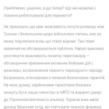
Пам'ятаємо, цінуємо, а що тепер? Що ми можемо і
повинні робити разом для перемоги?
Не приховую, що мав можливість почути розмову між
Туском і Зеленським щодо військових питань, але не
можу поділитися всім, що стало відомо. Такі теми
зазвичай не обговорюються публічно. Наразі важливо
розглянути можливість початку переговорів —
обговорення припинення активних бойових дій і,
можливо, встановлення певного перехідного періоду.
Безумовно, ключовими є питання безпекових гарантій.
На мою думку, серйозними гарантіями безпеки
можуть бути лише членство в НАТО та відкриті двері
до Північноатлантичного альянсу. Україна вже мала
досвід Мінських угод, які слугували певною формою