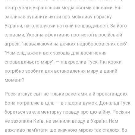
центр уваги українських медіа своїми словами. Він
закликав зупинити чутки про можливу поразку
України, наголошуючи на їхній неправдивості. За його
словами, Україна ефективно протистоїть російській
агресії, "незважаючи на деяких недобросовісних осіб".
"Нам слід вжити всіх заходів для досягнення
справедливого миру", — підкреслив Туск. Які кроки
потрібно зробити для встановлення миру в даний
момент?
Росія атакує світ не тільки ракетами, а й пропагандою.
Вона потрапляє в ціль -- в лідерів думок. Дональд Туск
бореться за елементарну правду про цю війну. Росіяни
не захопили Київ, не змінили владу в Україні. Нам
важливо пам'ятати, що значною мірою так сталося, бо