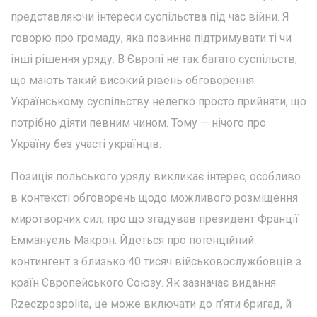
представляючи інтереси суспільства під час війни. Я
говорю про громаду, яка повинна підтримувати ті чи
інші рішення уряду. В Європі не так багато суспільств,
що мають такий високий рівень обговорення.
Українському суспільству нелегко просто прийняти, що
потрібно діяти певним чином. Тому — нічого про
Україну без участі українців.
Позиція польського уряду викликає інтерес, особливо
в контексті обговорень щодо можливого розміщення
миротворчих сил, про що згадував президент Франції
Еммануель Макрон. Йдеться про потенційний
контингент з близько 40 тисяч військовослужбовців з
країн Європейського Союзу. Як зазначає видання
Rzeczpospolita, це може включати до п’яти бригад, й