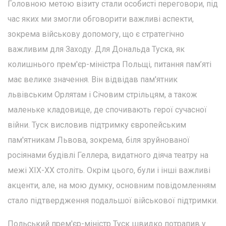
Головною метою візиту стали особисті переговори, під
час яких ми змогли обговорити важливі аспекти,
зокрема військову допомогу, що є стратегічно
важливим для Заходу. Для Дональда Туска, як
колишнього прем'єр-міністра Польщі, питання пам’яті
має велике значення. Він відвідав пам'ятник
львівським Орлятам і Січовим стрільцям, а також
маленьке кладовище, де спочивають герої сучасної
війни. Туск висловив підтримку європейським
пам'ятникам Львова, зокрема, біля зруйнованої
росіянами будівлі Геллера, видатного діяча театру на
межі ХІХ-ХХ століть. Окрім цього, були і інші важливі
акценти, але, на мою думку, основним повідомленням
стало підтвердження подальшої військової підтримки.
Польський прем'єр-міністр Туск швидко потрапив у