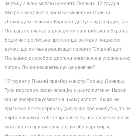
частину з яких могла б очолити Польща. 12 грудня
Макрон зустрівся з прем'єр-міністром Польщі
Дональдом Туском у Варшаві, де Туск підтвердив, що
Польща не планує відправляти свої війська в Україну.
Водночас, російська пропаганда активно поширює
думку, що активна реалізація проекту "Східний щит"
Польщею є спробою дистанціюватися від українських
питань. Як ви вважаєте, що це означає?
17 грудня у Львові прем'єр-міністр Польщі Дональд
Туск висловив свою позицію з цього питання. Наразі
ми не зосереджуємося на цьому аспекті. Якщо ми
прагнемо вести серйозну дискусію про майбутнє, то не
варто починати з обговорення того, що станеться після
можливого припинення вогню або перемир'я.
Натомість, необхідно зосередитися на тому, що