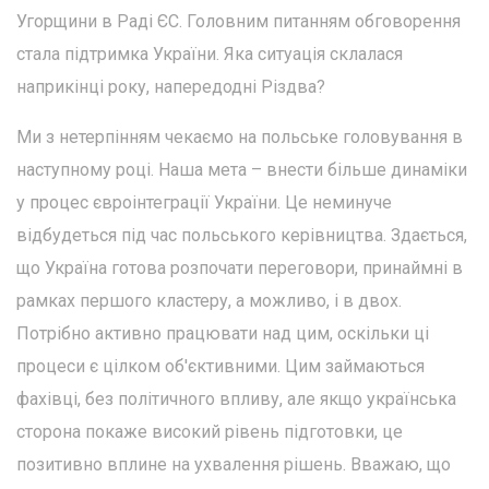
Угорщини в Раді ЄС. Головним питанням обговорення
стала підтримка України. Яка ситуація склалася
наприкінці року, напередодні Різдва?
Ми з нетерпінням чекаємо на польське головування в
наступному році. Наша мета – внести більше динаміки
у процес євроінтеграції України. Це неминуче
відбудеться під час польського керівництва. Здається,
що Україна готова розпочати переговори, принаймні в
рамках першого кластеру, а можливо, і в двох.
Потрібно активно працювати над цим, оскільки ці
процеси є цілком об'єктивними. Цим займаються
фахівці, без політичного впливу, але якщо українська
сторона покаже високий рівень підготовки, це
позитивно вплине на ухвалення рішень. Вважаю, що