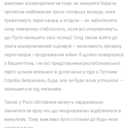
важливо зосередитися на тому, як зміцнити Україну
протягом найближчих трьох-чотирьох місяців, поки
триватимуть переговори, а згодом -- як забезпечити
нову тимчасову стабільність, коли всі очікуватимуть,
що Путін залишить свої позиції. Слід також взяти до
уваги альтернативний сценарій -- можливість провалу
переговорів і продовження війни. Я щойно повернувся
з Вашингтона, і не всі представники республіканської
партії цілком впевнені в досягненні угоди з Путіним.
Спроба, безумовно, буде, але чи буде вона успішною --
залишається під питанням.
Також у Росії обставини можуть кардинально
змінитися за одну ніч, що неодноразово відбувалося в
минулому. Тому важливо бути готовим до будь-яких
несподіванок.