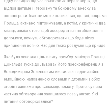
гідну позицію під час початкових переговорів, що
відповідатиме її героїзму та бойовому внеску за
останні роки. Інакше може статися так, що всі, зокрема
Польща, активно підтримували, а потім, у критичні два
місяці, замість того, щоб зосередитися на збільшенні
допомоги, почнуть обговорювати, що буде після
припинення вогню. Час для таких роздумів ще прийде.
Яка була основна ціль візиту прем'єр-міністра Польщі
Дональда Туска до Львова? Його пресконференція з
Володимиром Зеленським виявилася надзвичайно
емоційною, наповненою словами підтримки з обох
сторін і заявами про взаємодопомогу. Проте, суттєва
частина обговорення залишилася поза увагою. Які
питання обговорювалися?