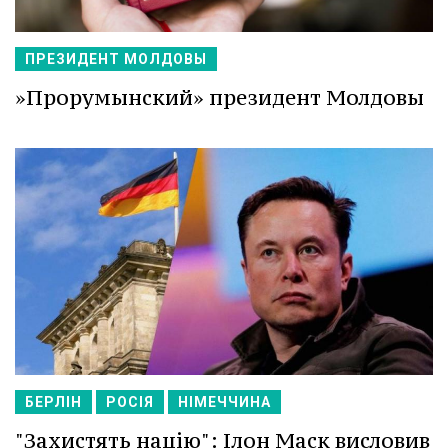
ПРЕЗИДЕНТ МОЛДОВЫ
»Прорумынский» президент Молдовы
БЕРЛІН
РОСІЯ
НІМЕЧЧИНА
"Захистять націю": Ілон Маск висловив