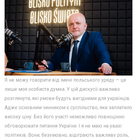
Я не можу говорити від імені польського уряду — це
лише моя особиста думка. У цій дискусії важливо
розглянути, які умови будуть вигідними для українців.
Адже основним чинником є суспільство, яке заплатило
високу ціну. Без його участі неможливо повноцінно
обговорювати питання України. І я не маю на увазі
політиків. Вони, безумовно, відіграють важливу роль,