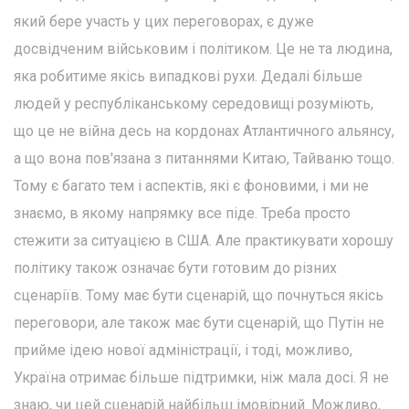
який бере участь у цих переговорах, є дуже
досвідченим військовим і політиком. Це не та людина,
яка робитиме якісь випадкові рухи. Дедалі більше
людей у республіканському середовищі розуміють,
що це не війна десь на кордонах Атлантичного альянсу,
а що вона пов'язана з питаннями Китаю, Тайваню тощо.
Тому є багато тем і аспектів, які є фоновими, і ми не
знаємо, в якому напрямку все піде. Треба просто
стежити за ситуацією в США. Але практикувати хорошу
політику також означає бути готовим до різних
сценаріїв. Тому має бути сценарій, що почнуться якісь
переговори, але також має бути сценарій, що Путін не
прийме ідею нової адміністрації, і тоді, можливо,
Україна отримає більше підтримки, ніж мала досі. Я не
знаю, чи цей сценарій найбільш імовірний. Можливо,