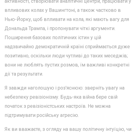
активності, створювати аналітичні центри, працювати у
впливових колах у Вашингтоні, а також частково в
Нью-Йорку, щоб впливати на кола, які мають вагу для
Дональда Трампа, і пропонувати чіткі аргументи.
Поширення базових політичних істин у цій
надзвичайно демократичній країні сприймається дуже
позитивно, оскільки люди чутливі до таких меседжів;
вони не люблять пустих розмов, їм важливі конкретні
дії та результати.
Я завжди наголошую і роз'яснюю: зверніть увагу на
небезпеку ревізіонізму. Будь-яка війна бере свій
початок з ревізіоністських настроїв. Не можна
підтримувати російську агресію.
Як ви вважаєте, з огляду на вашу політичну інтуїцію, чи