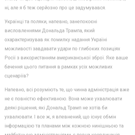
ні, але я б теж серйозно про це задумувався.
Українці та поляки, напевно, занепокоєні
висловленнями Дональда Трампа, який
охарактеризував як помилку надання Україні
можливості завдавати удари по глибоких позиціях
Росії з використанням американської зброї. Яке ваше
бачення цього питання в рамках усіх можливих
сценаріїв?
Напевно, всі розуміють те, що чинна адміністрація вже
не є повністю ефективною. Вона може ухвалювати
деякі рішення, які Дональд Трамп не хотів би
ухвалювати. І все ж, я впевнений, що існує обмін
інформацією та планами між кожною нинішньою та
майбутньою адміністраціями, є певна координація,