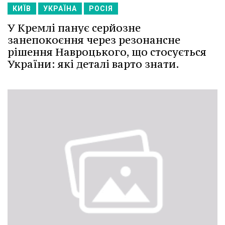
КИЇВ
УКРАЇНА
РОСІЯ
У Кремлі панує серйозне
занепокоєння через резонансне
рішення Навроцького, що стосується
України: які деталі варто знати.