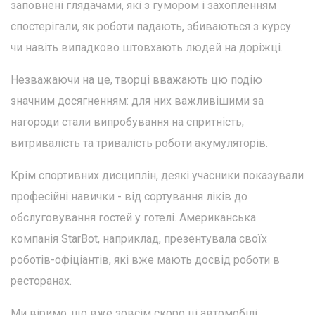
заповнені глядачами, які з гумором і захопленням
спостерігали, як роботи падають, збиваються з курсу
чи навіть випадково штовхають людей на доріжці.
Незважаючи на це, творці вважають цю подію
значним досягненням: для них важливішими за
нагороди стали випробування на спритність,
витривалість та тривалість роботи акумуляторів.
Крім спортивних дисциплін, деякі учасники показували
професійні навички - від сортування ліків до
обслуговування гостей у готелі. Американська
компанія StarBot, наприклад, презентувала своїх
роботів-офіціантів, які вже мають досвід роботи в
ресторанах.
Ми віримо, що вже зовсім скоро ці автомобілі