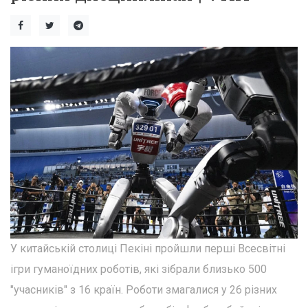
У китайській столиці Пекіні пройшли перші Всесвітні
ігри гуманоїдних роботів, які зібрали близько 500
"учасників" з 16 країн. Роботи змагалися у 26 різних