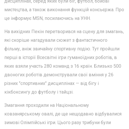
дисциплінах, серед яких були біг, футбол, бойові
мистецтва, а також виконання функцій консьєржа. Про
це інформує MSN, посилаючись на УНН.
На вихідних Пекін перетворився на сцену для змагань,
які скоріше нагадували сюжет з фантастичного
фільму, аніж звичайну спортивну подію. Тут пройшли
перші в історії Всесвітні ігри гуманоїдних роботів, в
яких взяли участь 280 команд з 16 країн. Близько 500
двоногих роботів демонстрували свої вміння у 26
різних "спортивних" дисциплінах — від бігу і
кікбоксингу до футболу і тайцзі.
Змагання проходили на Національному
ковзанярському овалi, де ще нещодавно відбувалися
зимові Олімпійські ігри. Цього разу трибуни були