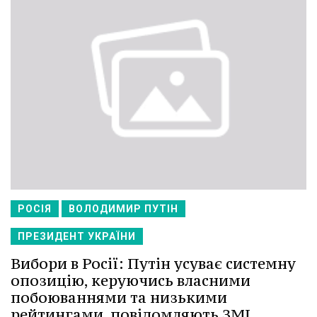
РОСІЯ
ВОЛОДИМИР ПУТІН
ПРЕЗИДЕНТ УКРАЇНИ
Вибори в Росії: Путін усуває системну
опозицію, керуючись власними
побоюваннями та низькими
рейтингами, повідомляють ЗМІ.