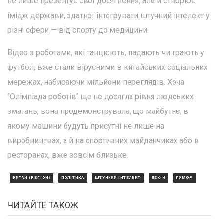
не лише презентує свої досягнення, але й створює
імідж держави, здатної інтегрувати штучний інтелект у
різні сфери — від спорту до медицини.
Відео з роботами, які танцюють, падають чи грають у
футбол, вже стали вірусними в китайських соціальних
мережах, набираючи мільйони переглядів. Хоча
"Олімпіада роботів" ще не досягла рівня людських
змагань, вона продемонструвала, що майбутнє, в
якому машини будуть присутні не лише на
виробництвах, а й на спортивних майданчиках або в
ресторанах, вже зовсім близьке.
КИТАЙ (РЕГІОН)
ПОЛІТИКА
ШТУЧНИЙ ІНТЕЛЕКТ
ПЕКІН
ГУМОР
ЧИТАЙТЕ ТАКОЖ