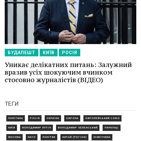
БУДАПЕШТ
КИЇВ
РОСІЯ
Уникає делікатних питань: Залужний
вразив усіх шокуючим вчинком
стосовно журналістів (ВІДЕО)
ТЕГИ
ПОЛІТИКА
РОСІЯ
УКРАЇНА
ЄВРОПА
ЄВРОПЕЙСЬКИЙ СОЮЗ
КИЇВ
ВОЛОДИМИР ПУТІН
ВОЛОДИМИР ЗЕЛЕНСЬКИЙ
УКРАЇНЦІ
МОСКВА
НАТО
ПОЛІТИК
КИТАЙ (РЕГІОН)
НІМЕЧЧИНА