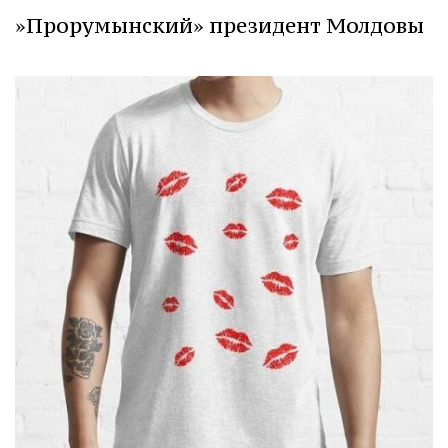
»Прорумынский» президент Молдовы