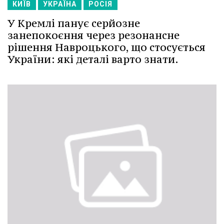
КИЇВ
УКРАЇНА
РОСІЯ
У Кремлі панує серйозне
занепокоєння через резонансне
рішення Навроцького, що стосується
України: які деталі варто знати.