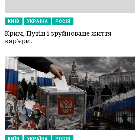
КИЇВ
УКРАЇНА
РОСІЯ
Крим, Путін і зруйноване життя
кар'єри.
КИЇВ
УКРАЇНА
РОСІЯ