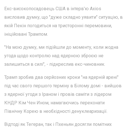
Екс-високопосадовець США в інтерв'ю Axios
висловив думку, що "дуже складно уявити" ситуацію, в
якій Пекін погодиться на тристоронні перемовини,
ініційовані Трампом.
"На мою думку, ми підійшли до моменту, коли жодна
угода щодо контролю над ядерною зброєю не
залишиться в силі", - підкреслив екс-чиновник.
Трамп зробив два серйозних кроки "на ядерній арені"
під час свого першого терміну в Білому домі - вийшов
з ядерної угоди з Іраном і провів саміти з лідером
КНДР Кім Чен Ином, намагаючись переконати
Північну Корею в необхідності денуклеаризації.
Відтоді як Тегеран, так і Пхеньян досягли помітних