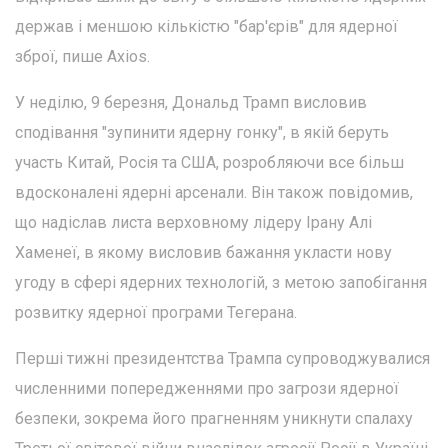
держав і меншою кількістю "бар'єрів" для ядерної
зброї, пише Axios.
У неділю, 9 березня, Дональд Трамп висловив
сподівання "зупинити ядерну гонку", в якій беруть
участь Китай, Росія та США, розробляючи все більш
вдосконалені ядерні арсенали. Він також повідомив,
що надіслав листа верховному лідеру Ірану Алі
Хаменеї, в якому висловив бажання укласти нову
угоду в сфері ядерних технологій, з метою запобігання
розвитку ядерної програми Тегерана.
Перші тижні президентства Трампа супроводжувалися
численними попередженнями про загрози ядерної
безпеки, зокрема його прагненням уникнути спалаху