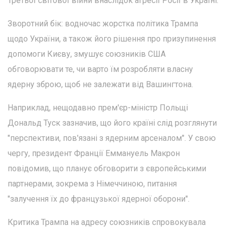
Третьої світової війни внаслідок агресії Росії в Україні.
Зворотний бік: водночас жорстка політика Трампа
щодо України, а також його рішення про призупинення
допомоги Києву, змушує союзників США
обговорювати те, чи варто їм розробляти власну
ядерну зброю, щоб не залежати від Вашингтона.
Наприклад, нещодавно прем'єр-міністр Польщі
Дональд Туск зазначив, що його країні слід розглянути
"перспективи, пов'язані з ядерним арсеналом". У свою
чергу, президент Франції Еммануель Макрон
повідомив, що планує обговорити з європейськими
партнерами, зокрема з Німеччиною, питання
"залучення їх до французької ядерної оборони".
Критика Трампа на адресу союзників спровокувала