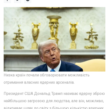
Низка країн почали обговорювати можливість
отримання власних ядерних арсеналів.
Президент США Дональд Трамп називає ядерну зброю
найбільшою загрозою для людства, але він, можливо,
відкриває шлях до світу з більшою кількістю ядерних